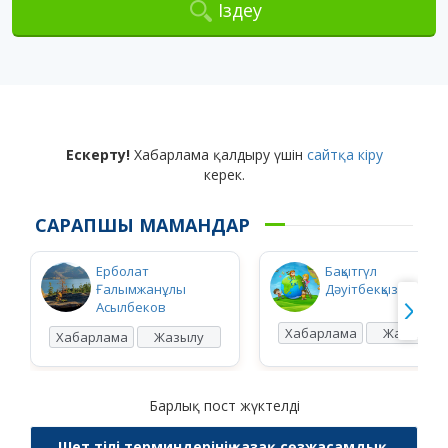
Іздеу
Ескерту!
Хабарлама қалдыру үшін
сайтқа кіру
керек.
САРАПШЫ МАМАНДАР
Ерболат
Бақытгүл
Ғалымжанұлы
Дәуітбекқызы Ысқақ
Асылбеков
Хабарлама
Жазылу
Хабарлама
Жазылу
Барлық пост жүктелді
Шет тілі терминдерінің қазақ сөзжасамдық,