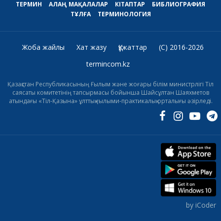
ТЕРМИН
АЛАҢ
МАҚАЛАЛАР
КІТАПТАР
БИБЛИОГРАФИЯ
ТҰЛҒА
ТЕРМИНОЛОГИЯ
Жоба жайлы
Хат жазу
Құжаттар
(C) 2016-2026
termincom.kz
Қазақстан Республикасының Ғылым және жоғары білім министрлігі Тіл
саясаты комитетінің тапсырмасы бойынша Шайсұлтан Шаяхметов
атындағы «Тіл-Қазына» ұлттық ғылыми-практикалық орталығы әзірледі.
by iCoder