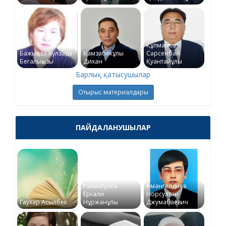
Құлманов
Бажықова Күлзада
Қамзабекұлы
Сәрсенбай
Бегалықызы
Дихан
Қуантайұлы
Барлық қатысушылар
Отырыс материалдары
ПАЙДАЛАНУШЫЛАР
Рахматулла
Амангелдиев
Ерғали
Норсултан
Гаухар Асылбек
Нұржанұлы
Джумабаевич