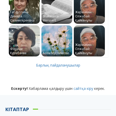
Габдуллина
Жармакин
Динара
Shakenova
Олжабай
Салимгереевна
Meruyert
Қайкенұлы
Жармакин
Фарида
Олжабай
Курабаева
Асем Муслимова
Қайкенұлы
Барлық пайдаланушылар
Ескерту!
Хабарлама қалдыру үшін
сайтқа кіру
керек.
КІТАПТАР