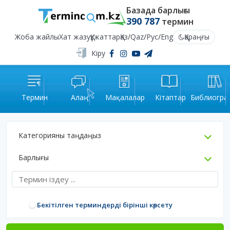
Базада барлығы
390 787
термин
Жоба жайлы
Хат жазу
Құжаттар
Қаз
/
Qaz
/
Рус
/
Eng
Қараңғы
Кіру
Термин
Алаң
Мақалалар
Кітаптар
Библиогра
Категорияны таңдаңыз
Барлығы
Бекітілген терминдерді бірінші көрсету