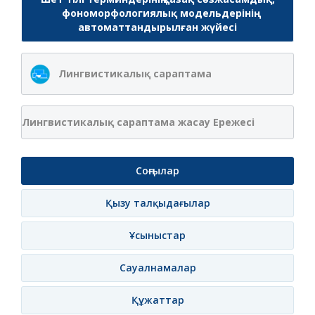
фономорфологиялық модельдерінің
автоматтандырылған жүйесі
Лингвистикалық сараптама
Лингвистикалық сараптама жасау Ережесі
Соңғылар
Қызу талқыдағылар
Ұсыныстар
Сауалнамалар
Құжаттар