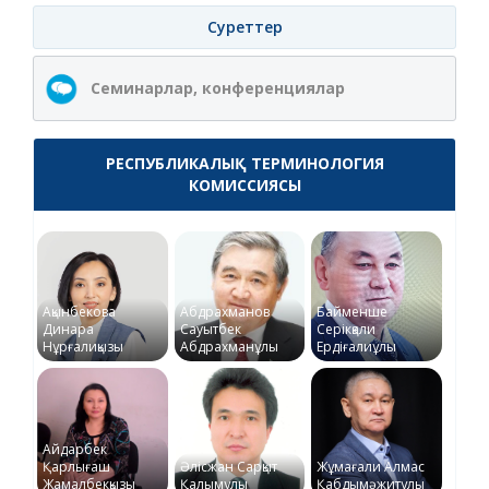
Суреттер
Семинарлар, конференциялар
РЕСПУБЛИКАЛЫҚ ТЕРМИНОЛОГИЯ
КОМИССИЯСЫ
Ақынбекова
Абдрахманов
Байменше
Динара
Сауытбек
Серікқали
Нұрғалиқызы
Абдрахманұлы
Ердіғалиұлы
Айдарбек
Қарлығаш
Әлісжан Сарқыт
Жұмағали Алмас
Жамалбекқызы
Қалымұлы
Қабдымәжитұлы