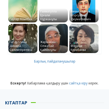
Рахматулла
Амангелдиев
Ерғали
Норсултан
Гаухар Асылбек
Нұржанұлы
Джумабаевич
Габдуллина
Жармакин
Динара
Олжабай
Фарида
Салимгереевна
Қайкенұлы
Курабаева
Барлық пайдаланушылар
Ескерту!
Хабарлама қалдыру үшін
сайтқа кіру
керек.
КІТАПТАР