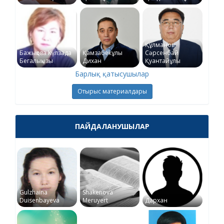
Құлманов
Бажықова Күлзада
Қамзабекұлы
Сәрсенбай
Бегалықызы
Дихан
Қуантайұлы
Барлық қатысушылар
Отырыс материалдары
ПАЙДАЛАНУШЫЛАР
Gulzhaina
Shakenova
Duisenbayeva
Meruyert
Дархан