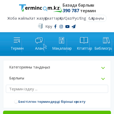
Базада барлығы
390 787
термин
Жоба жайлы
Хат жазу
Құжаттар
Қаз
/
Qaz
/
Рус
/
Eng
Қараңғы
Кіру
Термин
Алаң
Мақалалар
Кітаптар
Библиогра
Категорияны таңдаңыз
Барлығы
Бекітілген терминдерді бірінші көрсету