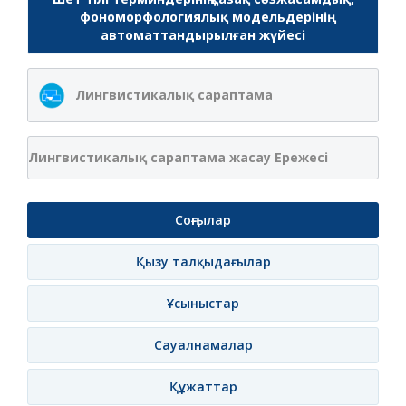
фономорфологиялық модельдерінің
автоматтандырылған жүйесі
Лингвистикалық сараптама
Лингвистикалық сараптама жасау Ережесі
Соңғылар
Қызу талқыдағылар
Ұсыныстар
Сауалнамалар
Құжаттар