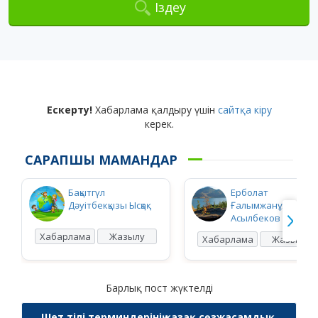
Іздеу
Ескерту!
Хабарлама қалдыру үшін
сайтқа кіру
керек.
САРАПШЫ МАМАНДАР
Бақытгүл
Ерболат
Дәуітбекқызы Ысқақ
Ғалымжанұлы
Асылбеков
Хабарлама
Жазылу
Хабарлама
Жазылу
Барлық пост жүктелді
Шет тілі терминдерінің қазақ сөзжасамдық,