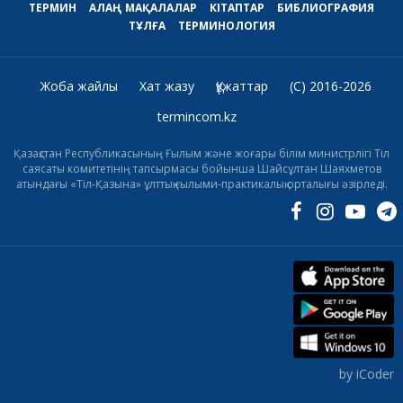
ТЕРМИН
АЛАҢ
МАҚАЛАЛАР
КІТАПТАР
БИБЛИОГРАФИЯ
ТҰЛҒА
ТЕРМИНОЛОГИЯ
Жоба жайлы
Хат жазу
Құжаттар
(C) 2016-2026
termincom.kz
Қазақстан Республикасының Ғылым және жоғары білім министрлігі Тіл
саясаты комитетінің тапсырмасы бойынша Шайсұлтан Шаяхметов
атындағы «Тіл-Қазына» ұлттық ғылыми-практикалық орталығы әзірледі.
by iCoder