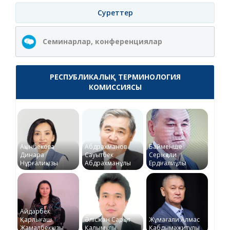
Суреттер
Семинарлар, конференциялар
РЕСПУБЛИКАЛЫҚ ТЕРМИНОЛОГИЯ
КОМИССИЯСЫ
Ақынбекова
Абдрахманов
Байменше
Динара
Сауытбек
Серікқали
Нұрғалиқызы
Абдрахманұлы
Ердіғалиұлы
Айдарбек
Қарлығаш
Әлісжан Сарқыт
Жұмағали Алмас
Жамалбекқызы
Қалымұлы
Қабдымәжитұлы