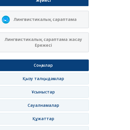
жүйесі
Ақжібек
Сая Ағанасқызы
Лингвистикалық сараптама
Нұрланқызы Ахмет
Итеғұлова
лама
Жазылу
Хабарлама
Жазылу
Хаб
Лингвистикалық сараптама жасау
Ережесі
Соңғылар
Қызу талқыдағылар
Ұсыныстар
Сауалнамалар
Құжаттар