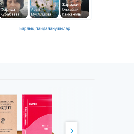
Жармакин
Фарида
Асем
Олжабай
Курабаева
Муслимова
Қайкенұлы
Барлық пайдаланушылар