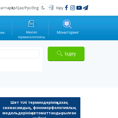
жаттар
Қаз
/
Qaz
/
Рус
/
Eng
Кіру
Қараңғы
Мониторинг
рек.
Мектеп
терминологиясы
Іздеу
Шет тілі терминдерінің қазақ
сөзжасамдық, фономорфологиялық
модельдерінің автоматтандырылған