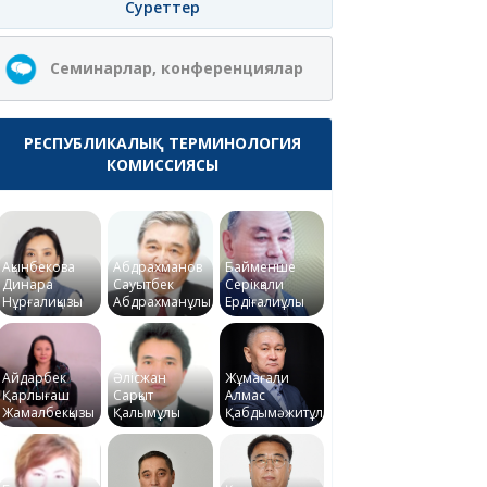
Суреттер
Семинарлар, конференциялар
РЕСПУБЛИКАЛЫҚ ТЕРМИНОЛОГИЯ
КОМИССИЯСЫ
Ақынбекова
Абдрахманов
Байменше
Динара
Сауытбек
Серікқали
Нұрғалиқызы
Абдрахманұлы
Ердіғалиұлы
Айдарбек
Әлісжан
Жұмағали
Қарлығаш
Сарқыт
Алмас
Жамалбекқызы
Қалымұлы
Қабдымәжитұлы