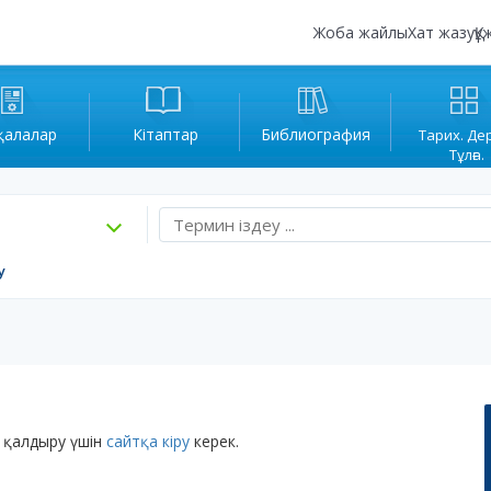
Жоба жайлы
Хат жазу
Құ
қалалар
Кітаптар
Библиография
Тарих. Де
Тұлға.
у
 қалдыру үшін
сайтқа кіру
керек.