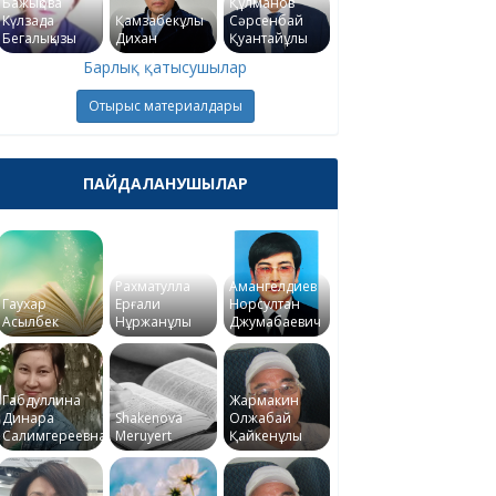
Бажықова
Құлманов
Күлзада
Қамзабекұлы
Сәрсенбай
Бегалықызы
Дихан
Қуантайұлы
Барлық қатысушылар
Отырыс материалдары
ПАЙДАЛАНУШЫЛАР
Рахматулла
Амангелдиев
Гаухар
Ерғали
Норсултан
Асылбек
Нұржанұлы
Джумабаевич
Габдуллина
Жармакин
Динара
Shakenova
Олжабай
Салимгереевна
Meruyert
Қайкенұлы