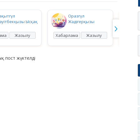
ақытгүл
Оразгүл
әуітбекқызы Ысқақ
Жәдігерқызы
ама
Жазылу
Хабарлама
Жазылу
Хабар
қ пост жүктелді