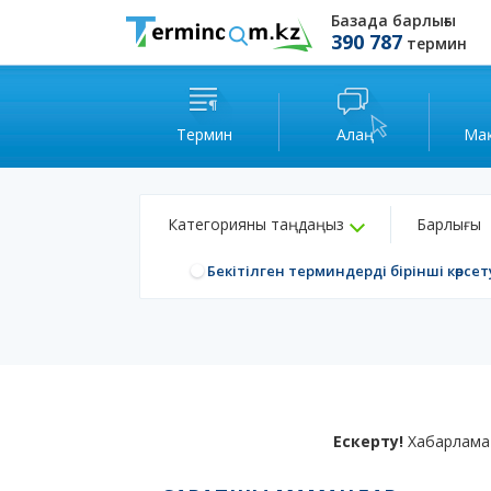
Базада барлығы
390 787
термин
Термин
Алаң
Ма
Категорияны таңдаңыз
Барлығы
Бекітілген терминдерді бірінші көрсет
Ескерту!
Хабарлама