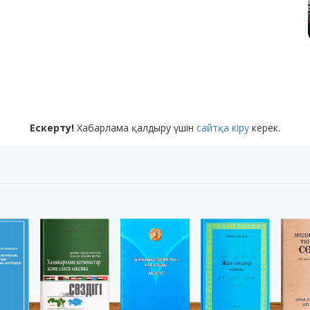
Ескерту!
Хабарлама қалдыру үшін
сайтқа кіру
керек.