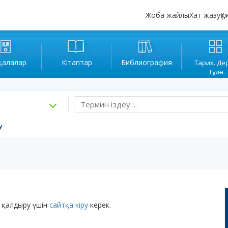
Жоба жайлы
Хат жазу
Құ
қалалар
Кітаптар
Библиография
Тарих. Де
Тұлға.
у
 қалдыру үшін
сайтқа кіру
керек.