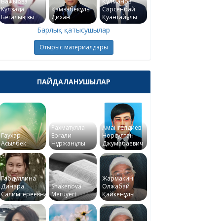
Бажықова
Құлманов
Күлзада
Қамзабекұлы
Сәрсенбай
Бегалықызы
Дихан
Қуантайұлы
Барлық қатысушылар
Отырыс материалдары
ПАЙДАЛАНУШЫЛАР
Рахматулла
Амангелдиев
Гаухар
Ерғали
Норсултан
Асылбек
Нұржанұлы
Джумабаевич
Габдуллина
Жармакин
Динара
Shakenova
Олжабай
Салимгереевна
Meruyert
Қайкенұлы