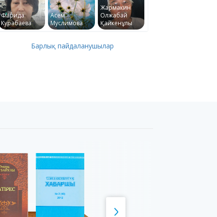
Жармакин
Фарида
Асем
Олжабай
Курабаева
Муслимова
Қайкенұлы
Барлық пайдаланушылар