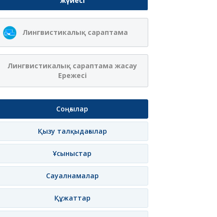
жүйесі
Ақжібек
Сая Ағанасқызы
Лингвистикалық сараптама
Нұрланқызы Ахмет
Итеғұлова
лама
Жазылу
Хабарлама
Жазылу
Хаб
Лингвистикалық сараптама жасау
Ережесі
Соңғылар
Қызу талқыдағылар
Ұсыныстар
Сауалнамалар
Құжаттар