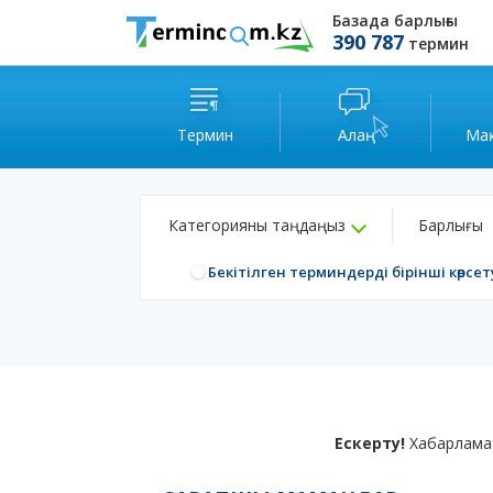
Базада барлығы
390 787
термин
Термин
Алаң
Ма
Категорияны таңдаңыз
Барлығы
Бекітілген терминдерді бірінші көрсет
Ескерту!
Хабарлама