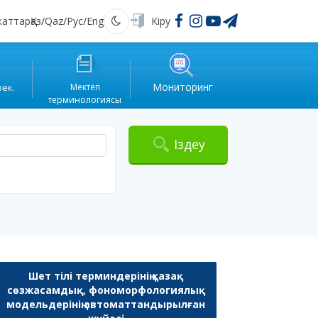
жаттар
Қаз
/
Qaz
/
Рус
/
Eng
Кіру
Қараңғы
Мониторинг
рек.
Мектеп
терминологиясы
Іздеу
Шет тілі терминдерінің қазақ
сөзжасамдық, фономорфологиялық
модельдерінің автоматтандырылған