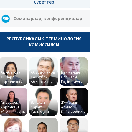
Суреттер
Семинарлар, конференциялар
РЕСПУБЛИКАЛЫҚ ТЕРМИНОЛОГИЯ
КОМИССИЯСЫ
Ақынбекова
Абдрахманов
Байменше
Динара
Сауытбек
Серікқали
Нұрғалиқызы
Абдрахманұлы
Ердіғалиұлы
Айдарбек
Әлісжан
Жұмағали
Қарлығаш
Сарқыт
Алмас
Жамалбекқызы
Қалымұлы
Қабдымәжитұлы