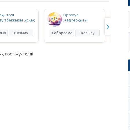
ақытгүл
Оразгүл
әуітбекқызы Ысқақ
Жәдігерқызы
ама
Жазылу
Хабарлама
Жазылу
Хабар
қ пост жүктелді