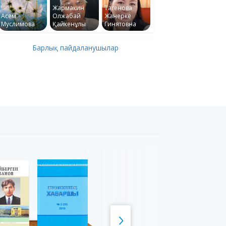
Жармакин
Татенова
Асем
Олжабай
Жанерке
Муслимова
Қайкенұлы
Гинятовна
Барлық пайдаланушылар