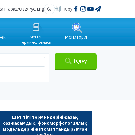
жаттар
Қаз
/
Qaz
/
Рус
/
Eng
Кіру
Қараңғы
Мониторинг
рек.
Мектеп
терминологиясы
Іздеу
Шет тілі терминдерінің қазақ
сөзжасамдық, фономорфологиялық
модельдерінің автоматтандырылған