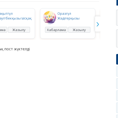
ақытгүл
Оразгүл
әуітбекқызы Ысқақ
Жәдігерқызы
ама
Жазылу
Хабарлама
Жазылу
Хабар
қ пост жүктелді