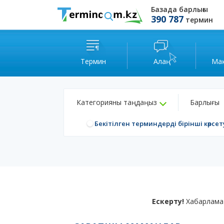
Базада барлығы
390 787
термин
Термин
Алаң
Ма
Категорияны таңдаңыз
Барлығы
Бекітілген терминдерді бірінші көрсет
Ескерту!
Хабарлама