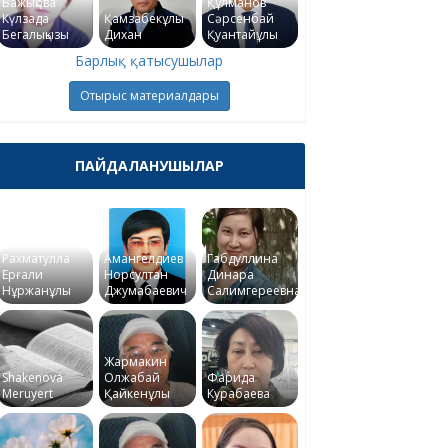
Бажықова
Құлманов
Күлзада
Қамзабекұлы
Сәрсенбай
Бегалықызы
Дихан
Қуантайұлы
Барлық қатысушылар
Отырыс материалдары
ПАЙДАЛАНУШЫЛАР
Рахматулла
Амангелдиев
Габдуллина
Ерғали
Норсултан
Динара
Нұржанұлы
Джумабаевич
Салимгереевна
Жармакин
Shakenova
Олжабай
Фарида
Meruyert
Қайкенұлы
Курабаева