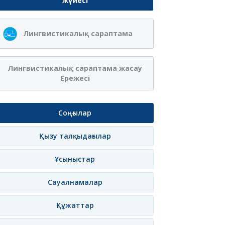
жүйесі
Ақжібек
Сая Ағанасқызы
Лингвистикалық сараптама
Нұрланқызы Ахмет
Итеғұлова
лама
Жазылу
Хабарлама
Жазылу
Хаб
Лингвистикалық сараптама жасау
Ережесі
Соңғылар
Қызу талқыдағылар
Ұсыныстар
Сауалнамалар
Құжаттар