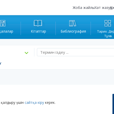
Жоба жайлы
Хат жазу
Құ
қалалар
Кітаптар
Библиография
Тарих. Де
Тұлға.
у
 қалдыру үшін
сайтқа кіру
керек.