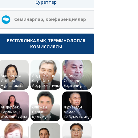
Суреттер
Семинарлар, конференциялар
РЕСПУБЛИКАЛЫҚ ТЕРМИНОЛОГИЯ
КОМИССИЯСЫ
Ақынбекова
Абдрахманов
Байменше
Динара
Сауытбек
Серікқали
Нұрғалиқызы
Абдрахманұлы
Ердіғалиұлы
Айдарбек
Әлісжан
Жұмағали
Қарлығаш
Сарқыт
Алмас
Жамалбекқызы
Қалымұлы
Қабдымәжитұлы