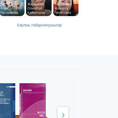
Жармакин
Татенова
Асем
Олжабай
Жанерке
Муслимова
Қайкенұлы
Гинятовна
Барлық пайдаланушылар