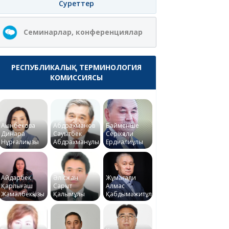
Суреттер
Семинарлар, конференциялар
РЕСПУБЛИКАЛЫҚ ТЕРМИНОЛОГИЯ
КОМИССИЯСЫ
Ақынбекова
Абдрахманов
Байменше
Динара
Сауытбек
Серікқали
Нұрғалиқызы
Абдрахманұлы
Ердіғалиұлы
Айдарбек
Әлісжан
Жұмағали
Қарлығаш
Сарқыт
Алмас
Жамалбекқызы
Қалымұлы
Қабдымәжитұлы