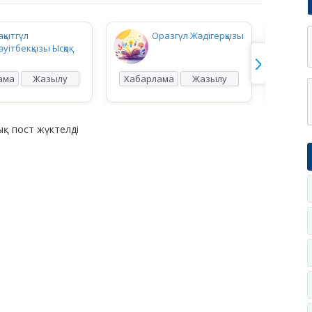
ақытгүл
Оразгүл Жәдігерқызы
әуітбекқызы Ысқақ
ама
Жазылу
Хабарлама
Жазылу
Хабар
қ пост жүктелді