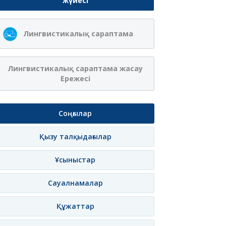
жүйесі
Ақжібек Нұрланқызы
Сая Ағанасқызы
Лингвистикалық сараптама
Ахмет
Итеғұлова
лама
Жазылу
Хабарлама
Жазылу
Хаб
Лингвистикалық сараптама жасау
Ережесі
Соңғылар
Қызу талқыдағылар
Ұсыныстар
Сауалнамалар
Құжаттар