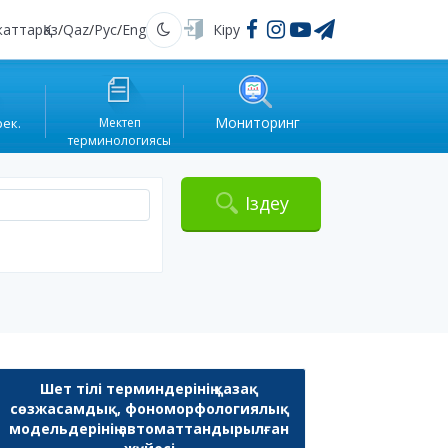
жаттар
Қаз
/
Qaz
/
Рус
/
Eng
Кіру
Қараңғы
Мониторинг
рек.
Мектеп
терминологиясы
Іздеу
Шет тілі терминдерінің қазақ
сөзжасамдық, фономорфологиялық
модельдерінің автоматтандырылған