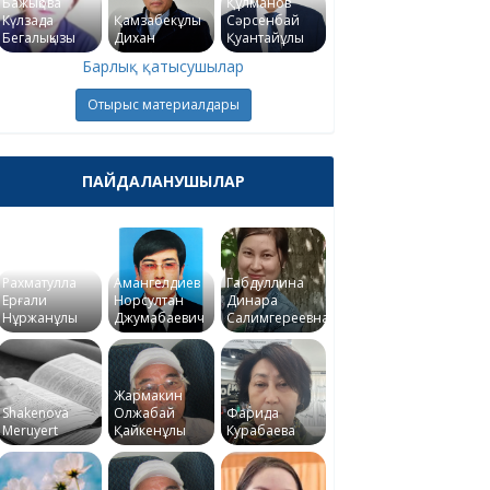
Бажықова
Құлманов
Күлзада
Қамзабекұлы
Сәрсенбай
Бегалықызы
Дихан
Қуантайұлы
Барлық қатысушылар
Отырыс материалдары
ПАЙДАЛАНУШЫЛАР
Рахматулла
Амангелдиев
Габдуллина
Ерғали
Норсултан
Динара
Нұржанұлы
Джумабаевич
Салимгереевна
Жармакин
Shakenova
Олжабай
Фарида
Meruyert
Қайкенұлы
Курабаева