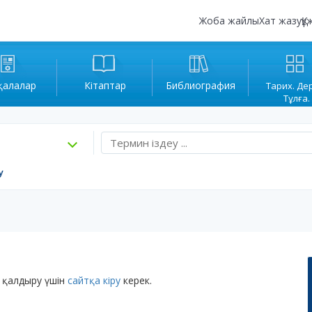
Жоба жайлы
Хат жазу
Құ
қалалар
Кітаптар
Библиография
Тарих. Де
Тұлға.
у
 қалдыру үшін
сайтқа кіру
керек.