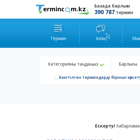
Базада барлығы
390 787
термин
Термин
Алаң
Ма
Категорияны таңдаңыз
Барлығы
Бекітілген терминдерді бірінші көрсет
Ескерту!
Хабарлама