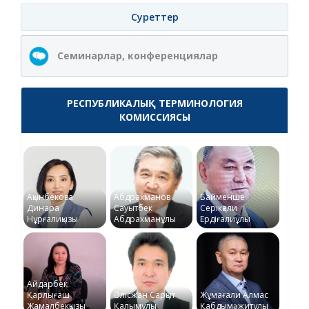
Суреттер
Семинарлар, конференциялар
РЕСПУБЛИКАЛЫҚ ТЕРМИНОЛОГИЯ
КОМИССИЯСЫ
Ақынбекова
Абдрахманов
Байменше
Динара
Сауытбек
Серікқали
Нұрғалиқызы
Абдрахманұлы
Ердіғалиұлы
Айдарбек
Қарлығаш
Әлісжан Сарқыт
Жұмағали Алмас
Жамалбекқызы
Қалымұлы
Қабдымәжитұлы