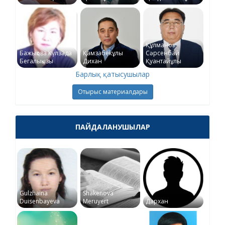
Құлманов
Бажықова Күлзада
Қамзабекұлы
Сәрсенбай
Бегалықызы
Дихан
Қуантайұлы
Барлық қатысушылар
Отырыс материалдары
ПАЙДАЛАНУШЫЛАР
Gulzhaina
Shakenova
Duisenbayeva
Meruyert
Дархан