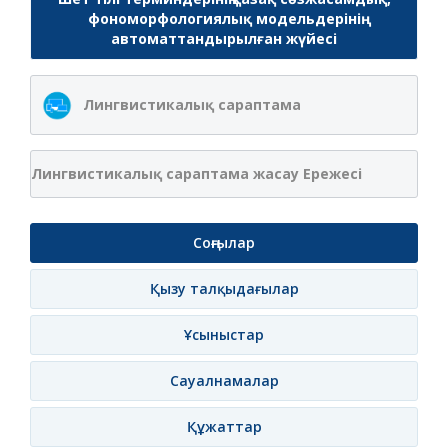
фономорфологиялық модельдерінің
автоматтандырылған жүйесі
Лингвистикалық сараптама
Лингвистикалық сараптама жасау Ережесі
Соңғылар
Қызу талқыдағылар
Ұсыныстар
Сауалнамалар
Құжаттар