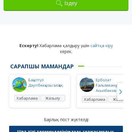
Іздеу
Ескерту!
Хабарлама қалдыру үшін
сайтқа кіру
керек.
САРАПШЫ МАМАНДАР
Бақытгүл
Ерболат
Дәуітбекқызы Ысқақ
Ғалымжанұлы
Асылбеков
Хабарлама
Жазылу
Хабарлама
Жазылу
Барлық пост жүктелді
Шет тілі терминдерінің қазақ сөзжасамдық,