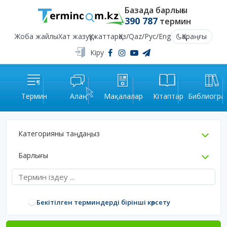
Базада барлығы
390 787
термин
Жоба жайлы
Хат жазу
Құжаттар
Қаз
/
Qaz
/
Рус
/
Eng
Қараңғы
Кіру
Термин
Алаң
Мақалалар
Кітаптар
Библиогра
Категорияны таңдаңыз
Барлығы
Бекітілген терминдерді бірінші көрсету