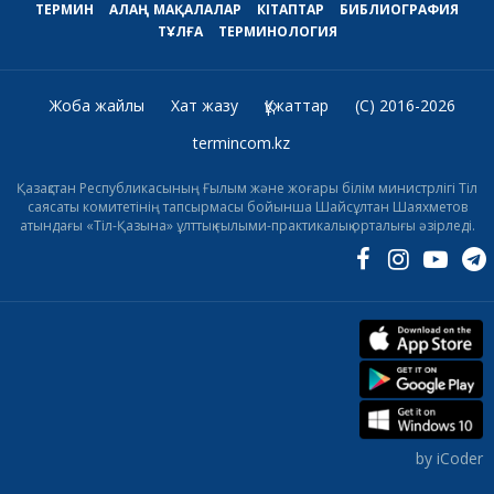
ТЕРМИН
АЛАҢ
МАҚАЛАЛАР
КІТАПТАР
БИБЛИОГРАФИЯ
ТҰЛҒА
ТЕРМИНОЛОГИЯ
Жоба жайлы
Хат жазу
Құжаттар
(C) 2016-2026
termincom.kz
Қазақстан Республикасының Ғылым және жоғары білім министрлігі Тіл
саясаты комитетінің тапсырмасы бойынша Шайсұлтан Шаяхметов
атындағы «Тіл-Қазына» ұлттық ғылыми-практикалық орталығы әзірледі.
by iCoder