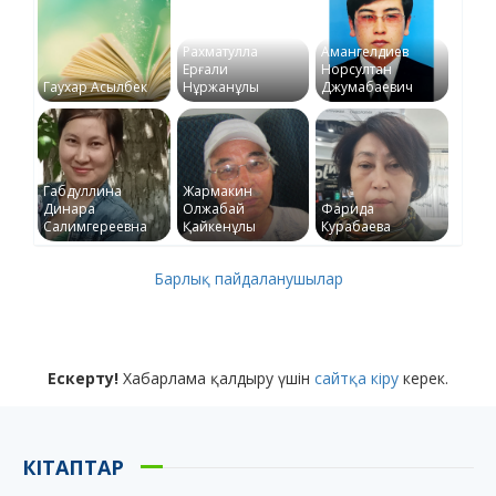
Рахматулла
Амангелдиев
Ерғали
Норсултан
Гаухар Асылбек
Нұржанұлы
Джумабаевич
Габдуллина
Жармакин
Динара
Олжабай
Фарида
Салимгереевна
Қайкенұлы
Курабаева
Барлық пайдаланушылар
Ескерту!
Хабарлама қалдыру үшін
сайтқа кіру
керек.
КІТАПТАР