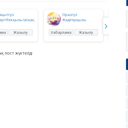
ақытгүл
Оразгүл
әуітбекқызы Ысқақ
Жәдігерқызы
ама
Жазылу
Хабарлама
Жазылу
Хабар
қ пост жүктелді