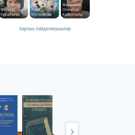
Жармакин
Фарида
Асем
Олжабай
Курабаева
Муслимова
Қайкенұлы
Барлық пайдаланушылар