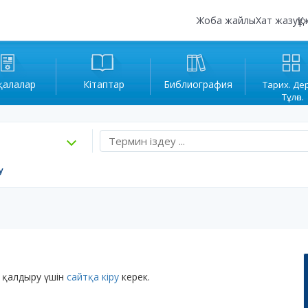
Жоба жайлы
Хат жазу
Құ
қалалар
Кітаптар
Библиография
Тарих. Де
Тұлға.
у
 қалдыру үшін
сайтқа кіру
керек.