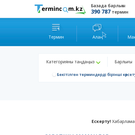
Базада барлығы
390 787
термин
Термин
Алаң
Ма
Категорияны таңдаңыз
Барлығы
Бекітілген терминдерді бірінші көрсет
Ескерту!
Хабарлама