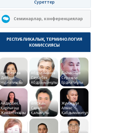
Суреттер
Семинарлар, конференциялар
РЕСПУБЛИКАЛЫҚ ТЕРМИНОЛОГИЯ
КОМИССИЯСЫ
Ақынбекова
Абдрахманов
Байменше
Динара
Сауытбек
Серікқали
Нұрғалиқызы
Абдрахманұлы
Ердіғалиұлы
Айдарбек
Әлісжан
Жұмағали
Қарлығаш
Сарқыт
Алмас
Жамалбекқызы
Қалымұлы
Қабдымәжитұлы