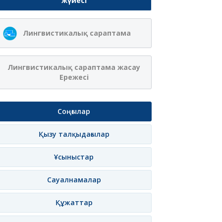
жүйесі
Ақжібек
Сая Ағанасқызы
Лингвистикалық сараптама
Нұрланқызы Ахмет
Итеғұлова
лама
Жазылу
Хабарлама
Жазылу
Хаб
Лингвистикалық сараптама жасау
Ережесі
Соңғылар
Қызу талқыдағылар
Ұсыныстар
Сауалнамалар
Құжаттар