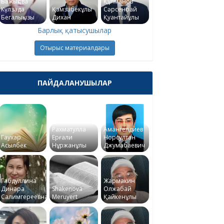
Бажықова
Құлманов
Күлзада
Қамзабекұлы
Сәрсенбай
Бегалықызы
Дихан
Қуантайұлы
Барлық қатысушылар
Отырыс материалдары
ПАЙДАЛАНУШЫЛАР
Рахматулла
Амангелдиев
Гаухар
Ерғали
Норсултан
Асылбек
Нұржанұлы
Джумабаевич
Габдуллина
Жармакин
Динара
Shakenova
Олжабай
Салимгереевна
Meruyert
Қайкенұлы