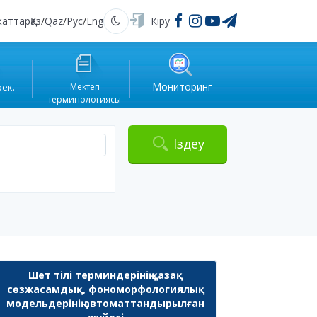
жаттар
Қаз
/
Qaz
/
Рус
/
Eng
Кіру
Қараңғы
Мониторинг
рек.
Мектеп
терминологиясы
Іздеу
Шет тілі терминдерінің қазақ
сөзжасамдық, фономорфологиялық
модельдерінің автоматтандырылған