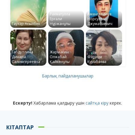
Рахматулла
Амангелдиев
Ерғали
Норсултан
Гаухар Асылбек
Нұржанұлы
Джумабаевич
Габдуллина
Жармакин
Динара
Олжабай
Фарида
Салимгереевна
Қайкенұлы
Курабаева
Барлық пайдаланушылар
Ескерту!
Хабарлама қалдыру үшін
сайтқа кіру
керек.
КІТАПТАР