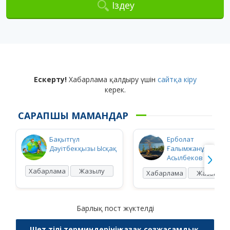
Іздеу
Ескерту!
Хабарлама қалдыру үшін
сайтқа кіру
керек.
САРАПШЫ МАМАНДАР
Бақытгүл
Ерболат
Дәуітбекқызы Ысқақ
Ғалымжанұлы
Асылбеков
Хабарлама
Жазылу
Хабарлама
Жазылу
Барлық пост жүктелді
Шет тілі терминдерінің қазақ сөзжасамдық,