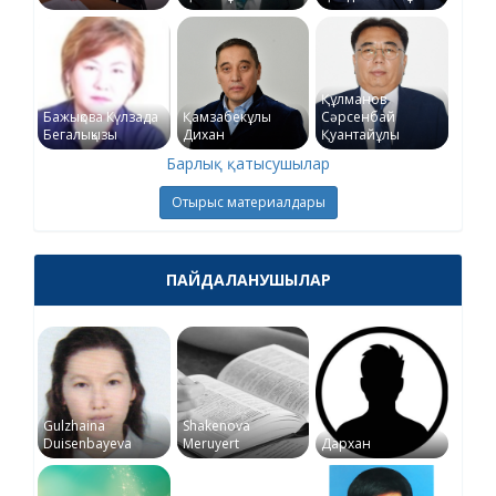
Құлманов
Бажықова Күлзада
Қамзабекұлы
Сәрсенбай
Бегалықызы
Дихан
Қуантайұлы
Барлық қатысушылар
Отырыс материалдары
ПАЙДАЛАНУШЫЛАР
Gulzhaina
Shakenova
Duisenbayeva
Meruyert
Дархан