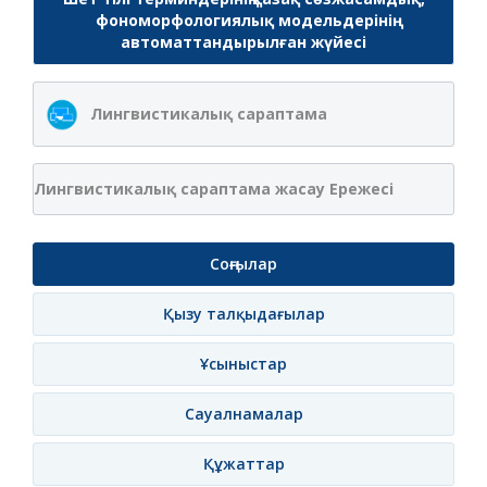
фономорфологиялық модельдерінің
автоматтандырылған жүйесі
Лингвистикалық сараптама
Лингвистикалық сараптама жасау Ережесі
Соңғылар
Қызу талқыдағылар
Ұсыныстар
Сауалнамалар
Құжаттар