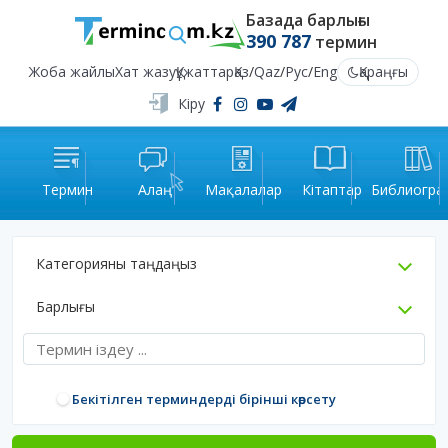
Базада барлығы
390 787
термин
Жоба жайлы
Хат жазу
Құжаттар
Қаз
/
Qaz
/
Рус
/
Eng
Қараңғы
Кіру
Термин
Алаң
Мақалалар
Кітаптар
Библиогра
Категорияны таңдаңыз
Барлығы
Бекітілген терминдерді бірінші көрсету