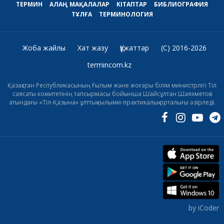
ТЕРМИН
АЛАҢ
МАҚАЛАЛАР
КІТАПТАР
БИБЛИОГРАФИЯ
ТҰЛҒА
ТЕРМИНОЛОГИЯ
Жоба жайлы
Хат жазу
Құжаттар
(C) 2016-2026
termincom.kz
Қазақстан Республикасының Ғылым және жоғары білім министрлігі Тіл
саясаты комитетінің тапсырмасы бойынша Шайсұлтан Шаяхметов
атындағы «Тіл-Қазына» ұлттық ғылыми-практикалық орталығы әзірледі.
by iCoder