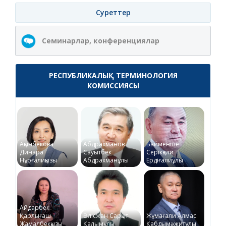
Суреттер
Семинарлар, конференциялар
РЕСПУБЛИКАЛЫҚ ТЕРМИНОЛОГИЯ
КОМИССИЯСЫ
Ақынбекова
Абдрахманов
Байменше
Динара
Сауытбек
Серікқали
Нұрғалиқызы
Абдрахманұлы
Ердіғалиұлы
Айдарбек
Қарлығаш
Әлісжан Сарқыт
Жұмағали Алмас
Жамалбекқызы
Қалымұлы
Қабдымәжитұлы