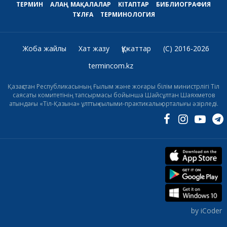
ТЕРМИН
АЛАҢ
МАҚАЛАЛАР
КІТАПТАР
БИБЛИОГРАФИЯ
ТҰЛҒА
ТЕРМИНОЛОГИЯ
Жоба жайлы
Хат жазу
Құжаттар
(C) 2016-2026
termincom.kz
Қазақстан Республикасының Ғылым және жоғары білім министрлігі Тіл
саясаты комитетінің тапсырмасы бойынша Шайсұлтан Шаяхметов
атындағы «Тіл-Қазына» ұлттық ғылыми-практикалық орталығы әзірледі.
by iCoder