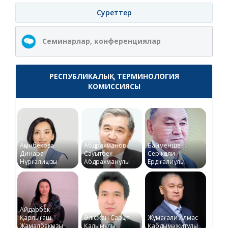
Суреттер
Семинарлар, конференциялар
РЕСПУБЛИКАЛЫҚ ТЕРМИНОЛОГИЯ
КОМИССИЯСЫ
Ақынбекова
Абдрахманов
Байменше
Динара
Сауытбек
Серікқали
Нұрғалиқызы
Абдрахманұлы
Ердіғалиұлы
Айдарбек
Қарлығаш
Әлісжан Сарқыт
Жұмағали Алмас
Жамалбекқызы
Қалымұлы
Қабдымәжитұлы