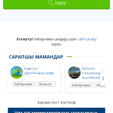
Іздеу
Ескерту!
Хабарлама қалдыру үшін
сайтқа кіру
керек.
САРАПШЫ МАМАНДАР
Бақытгүл
Ерболат
Дәуітбекқызы Ысқақ
Ғалымжанұлы
Асылбеков
Хабарлама
Жазылу
Хабарлама
Жазылу
Барлық пост жүктелді
Шет тілі терминдерінің қазақ сөзжасамдық,