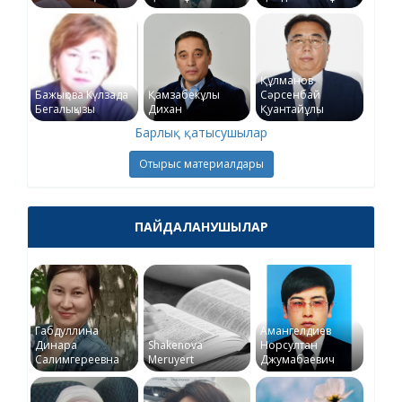
Құлманов
Бажықова Күлзада
Қамзабекұлы
Сәрсенбай
Бегалықызы
Дихан
Қуантайұлы
Барлық қатысушылар
Отырыс материалдары
ПАЙДАЛАНУШЫЛАР
Габдуллина
Амангелдиев
Динара
Shakenova
Норсултан
Салимгереевна
Meruyert
Джумабаевич