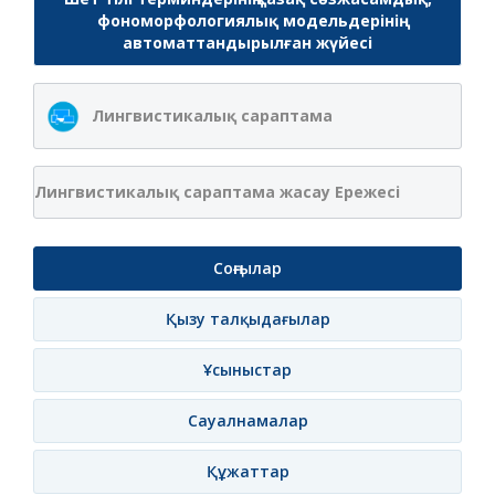
фономорфологиялық модельдерінің
автоматтандырылған жүйесі
Лингвистикалық сараптама
Лингвистикалық сараптама жасау Ережесі
Соңғылар
Қызу талқыдағылар
Ұсыныстар
Сауалнамалар
Құжаттар