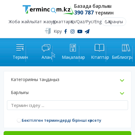
Базада барлығы
390 787
термин
Жоба жайлы
Хат жазу
Құжаттар
Қаз
/
Qaz
/
Рус
/
Eng
Қараңғы
Кіру
Термин
Алаң
Мақалалар
Кітаптар
Библиогра
Категорияны таңдаңыз
Барлығы
Бекітілген терминдерді бірінші көрсету