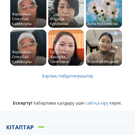
Жармакин
Олжабай
Фарида
Қайкенұлы
Курабаева
Асем Муслимова
Жармакин
Татенова
Олжабай
Жанерке
Қайкенұлы
Гинятовна
Исенбай Мәдина
Барлық пайдаланушылар
Ескерту!
Хабарлама қалдыру үшін
сайтқа кіру
керек.
КІТАПТАР