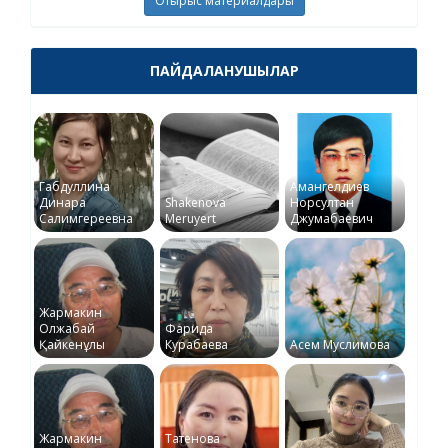
Отырыс материалдары
ПАЙДАЛАНУШЫЛАР
Габдуллина
Амангелдиев
Динара
Shakenova
Норсултан
Салимгереевна
Meruyert
Джумабаевич
Жармакин
Олжабай
Фарида
Қайкенұлы
Курабаева
Асем Муслимова
Жармакин
Татенова