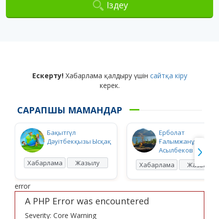
Іздеу
Ескерту!
Хабарлама қалдыру үшін
сайтқа кіру
керек.
САРАПШЫ МАМАНДАР
Бақытгүл
Ерболат
Дәуітбекқызы Ысқақ
Ғалымжанұлы
Асылбеков
Хабарлама
Жазылу
Хабарлама
Жазылу
error
A PHP Error was encountered
Severity: Core Warning