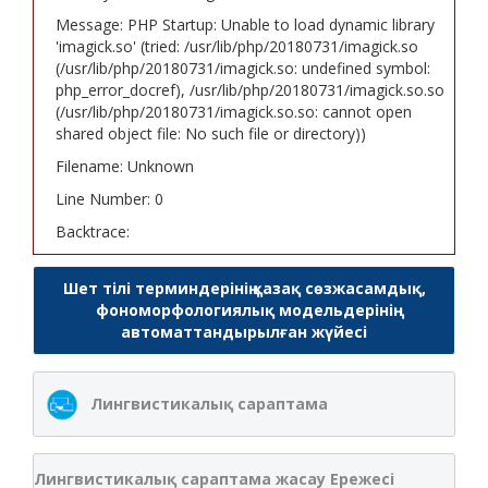
Message: PHP Startup: Unable to load dynamic library
'imagick.so' (tried: /usr/lib/php/20180731/imagick.so
(/usr/lib/php/20180731/imagick.so: undefined symbol:
php_error_docref), /usr/lib/php/20180731/imagick.so.so
(/usr/lib/php/20180731/imagick.so.so: cannot open
shared object file: No such file or directory))
Filename: Unknown
Line Number: 0
Backtrace:
Шет тілі терминдерінің қазақ сөзжасамдық,
фономорфологиялық модельдерінің
автоматтандырылған жүйесі
Лингвистикалық сараптама
Лингвистикалық сараптама жасау Ережесі