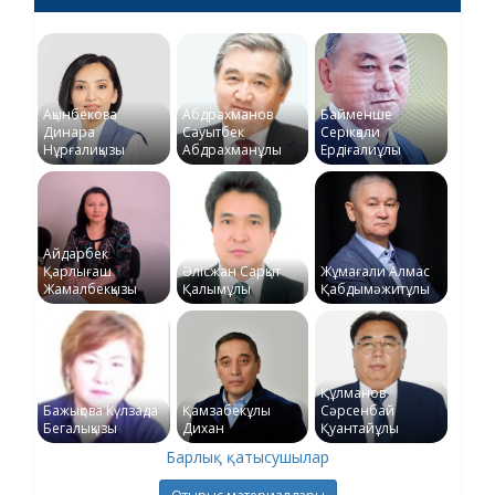
Ақынбекова
Абдрахманов
Байменше
Динара
Сауытбек
Серікқали
Нұрғалиқызы
Абдрахманұлы
Ердіғалиұлы
Айдарбек
Қарлығаш
Әлісжан Сарқыт
Жұмағали Алмас
Жамалбекқызы
Қалымұлы
Қабдымәжитұлы
Құлманов
Бажықова Күлзада
Қамзабекұлы
Сәрсенбай
Бегалықызы
Дихан
Қуантайұлы
Барлық қатысушылар