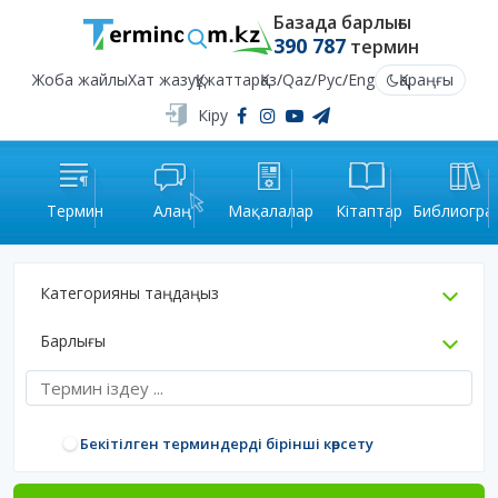
Базада барлығы
390 787
термин
Жоба жайлы
Хат жазу
Құжаттар
Қаз
/
Qaz
/
Рус
/
Eng
Қараңғы
Кіру
Термин
Алаң
Мақалалар
Кітаптар
Библиогра
Категорияны таңдаңыз
Барлығы
Бекітілген терминдерді бірінші көрсету