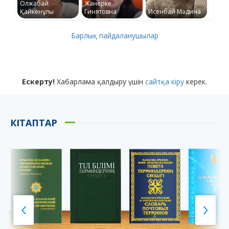
Олжабай
Жанерке
Қайкенұлы
Гинятовна
Исенбай Мәдина
Барлық пайдаланушылар
Ескерту!
Хабарлама қалдыру үшін
сайтқа кіру
керек.
КІТАПТАР