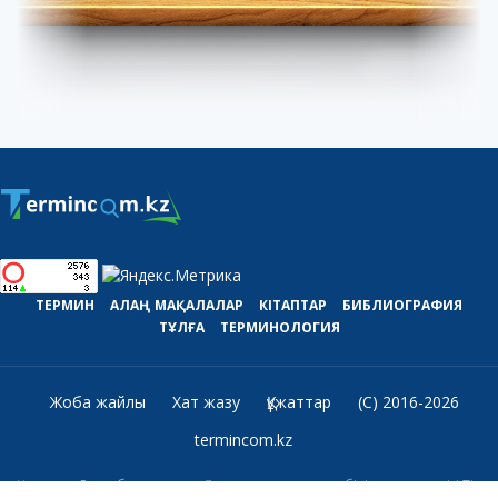
ТЕРМИН
АЛАҢ
МАҚАЛАЛАР
КІТАПТАР
БИБЛИОГРАФИЯ
ТҰЛҒА
ТЕРМИНОЛОГИЯ
Жоба жайлы
Хат жазу
Құжаттар
(C) 2016-2026
termincom.kz
Қазақстан Республикасының Ғылым және жоғары білім министрлігі Тіл