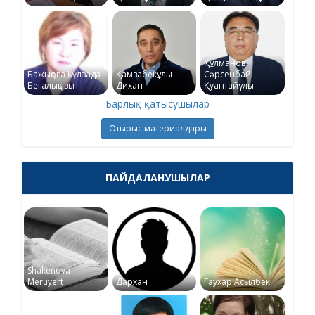
Құлманов
Бажықова Күлзада
Қамзабекұлы
Сәрсенбай
Бегалықызы
Дихан
Қуантайұлы
Барлық қатысушылар
Отырыс материалдары
ПАЙДАЛАНУШЫЛАР
Shakenova
Meruyert
Дархан
Гаухар Асылбек