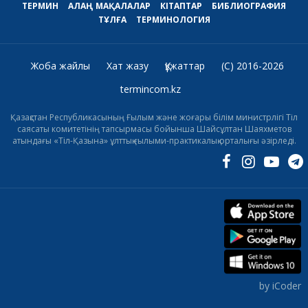
ТЕРМИН
АЛАҢ
МАҚАЛАЛАР
КІТАПТАР
БИБЛИОГРАФИЯ
ТҰЛҒА
ТЕРМИНОЛОГИЯ
Жоба жайлы
Хат жазу
Құжаттар
(C) 2016-2026
termincom.kz
Қазақстан Республикасының Ғылым және жоғары білім министрлігі Тіл
саясаты комитетінің тапсырмасы бойынша Шайсұлтан Шаяхметов
атындағы «Тіл-Қазына» ұлттық ғылыми-практикалық орталығы әзірледі.
by iCoder