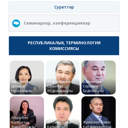
Суреттер
Семинарлар, конференциялар
РЕСПУБЛИКАЛЫҚ ТЕРМИНОЛОГИЯ
КОМИССИЯСЫ
Ақынбекова
Абдрахманов
Байменше
Динара
Сауытбек
Серікқали
Нұрғалиқызы
Абдрахманұлы
Ердіғалиұлы
Айдарбек
Қарлығаш
Әлісжан Сарқыт
Жұмағали Алмас
Жамалбекқызы
Қалымұлы
Қабдымәжитұлы