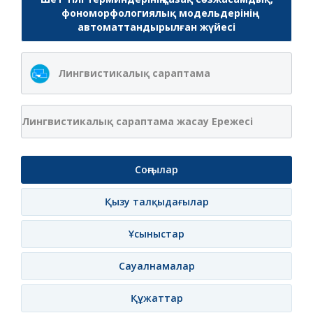
фономорфологиялық модельдерінің
автоматтандырылған жүйесі
Лингвистикалық сараптама
Лингвистикалық сараптама жасау Ережесі
Соңғылар
Қызу талқыдағылар
Ұсыныстар
Сауалнамалар
Құжаттар