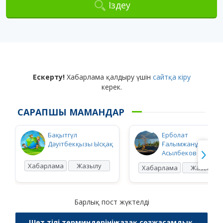
Іздеу
Ескерту!
Хабарлама қалдыру үшін
сайтқа кіру
керек.
САРАПШЫ МАМАНДАР
Бақытгүл
Ерболат
Дәуітбекқызы Ысқақ
Ғалымжанұлы
Асылбеков
Хабарлама
Жазылу
Хабарлама
Жазылу
Барлық пост жүктелді
Шет тілі терминдерінің қазақ сөзжасамдық,