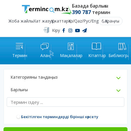
Базада барлығы
390 787
термин
Жоба жайлы
Хат жазу
Құжаттар
Қаз
/
Qaz
/
Рус
/
Eng
Қараңғы
Кіру
Термин
Алаң
Мақалалар
Кітаптар
Библиогра
Категорияны таңдаңыз
Барлығы
Бекітілген терминдерді бірінші көрсету