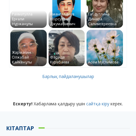
Рахматулла
Амангелдиев
Габдуллина
Ерғали
Норсултан
Динара
Нұржанұлы
Джумабаевич
Салимгереевна
Жармакин
Олжабай
Фарида
Қайкенұлы
Курабаева
Асем Муслимова
Барлық пайдаланушылар
Ескерту!
Хабарлама қалдыру үшін
сайтқа кіру
керек.
КІТАПТАР