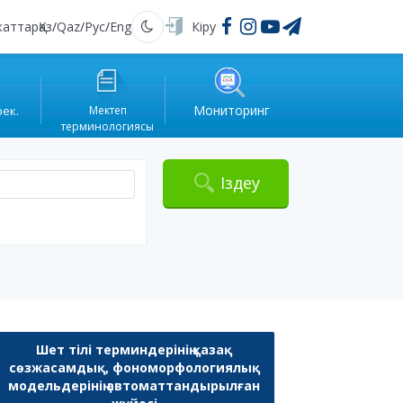
жаттар
Қаз
/
Qaz
/
Рус
/
Eng
Кіру
Қараңғы
Мониторинг
рек.
Мектеп
терминологиясы
Іздеу
Шет тілі терминдерінің қазақ
сөзжасамдық, фономорфологиялық
модельдерінің автоматтандырылған