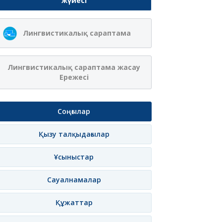
жүйесі
Ақжібек
Сая Ағанасқызы
Лингвистикалық сараптама
Нұрланқызы Ахмет
Итеғұлова
лама
Жазылу
Хабарлама
Жазылу
Хаб
Лингвистикалық сараптама жасау
Ережесі
Соңғылар
Қызу талқыдағылар
Ұсыныстар
Сауалнамалар
Құжаттар