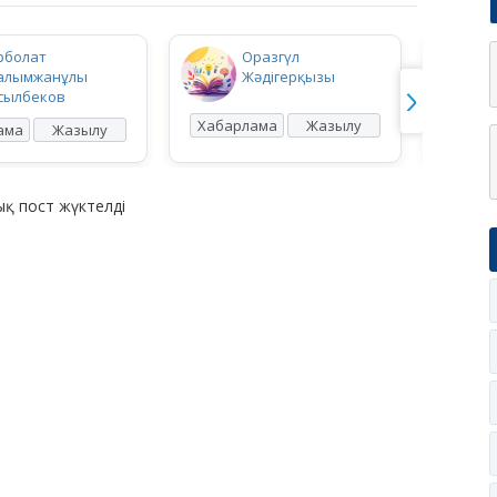
рболат
Оразгүл
алымжанұлы
Жәдігерқызы
сылбеков
Хабарлама
Жазылу
Хабар
ама
Жазылу
қ пост жүктелді