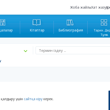
Жоба жайлы
Хат жазу
Құ
қалалар
Кітаптар
Библиография
Тарих. Де
Тұлға.
у
 қалдыру үшін
сайтқа кіру
керек.