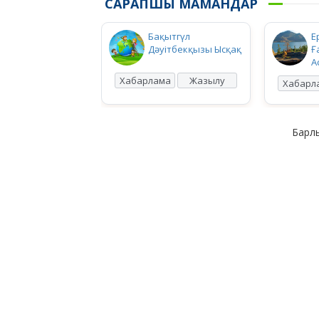
САРАПШЫ МАМАНДАР
Бақытгүл
Е
Дәуітбекқызы Ысқақ
Ғ
А
Хабарлама
Жазылу
Хабарл
Барлы