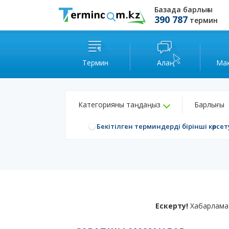
Базада барлығы
390 787
термин
Термин
Алаң
Ма
Категорияны таңдаңыз
Барлығы
Бекітілген терминдерді бірінші көрсет
Ескерту!
Хабарлама