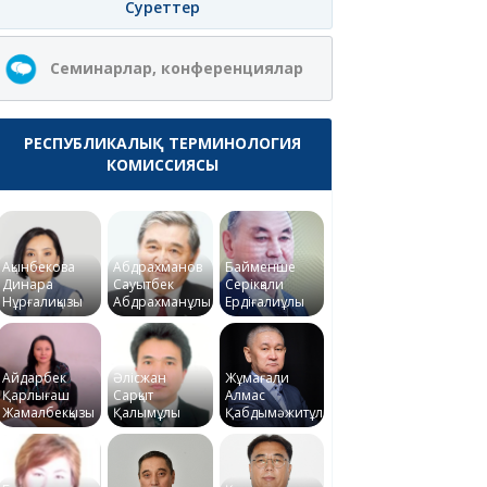
Суреттер
Семинарлар, конференциялар
РЕСПУБЛИКАЛЫҚ ТЕРМИНОЛОГИЯ
КОМИССИЯСЫ
Ақынбекова
Абдрахманов
Байменше
Динара
Сауытбек
Серікқали
Нұрғалиқызы
Абдрахманұлы
Ердіғалиұлы
Айдарбек
Әлісжан
Жұмағали
Қарлығаш
Сарқыт
Алмас
Жамалбекқызы
Қалымұлы
Қабдымәжитұлы