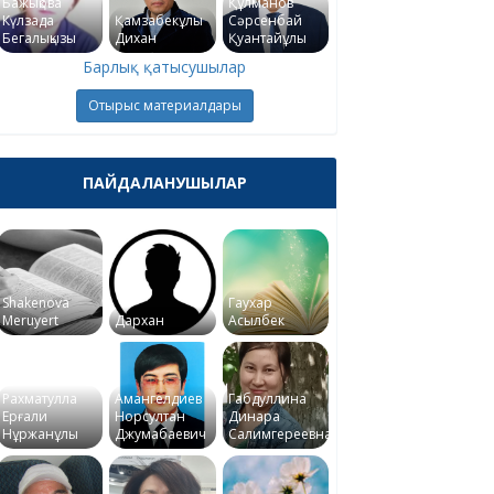
Бажықова
Құлманов
Күлзада
Қамзабекұлы
Сәрсенбай
Бегалықызы
Дихан
Қуантайұлы
Барлық қатысушылар
Отырыс материалдары
ПАЙДАЛАНУШЫЛАР
Shakenova
Гаухар
Meruyert
Дархан
Асылбек
Рахматулла
Амангелдиев
Габдуллина
Ерғали
Норсултан
Динара
Нұржанұлы
Джумабаевич
Салимгереевна