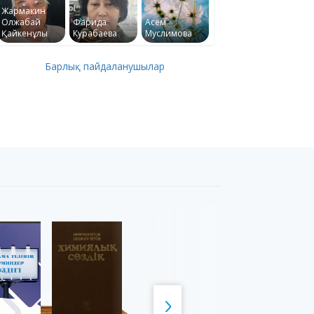
Жармакин
Олжабай
Фарида
Асем
Қайкенұлы
Курабаева
Муслимова
Барлық пайдаланушылар