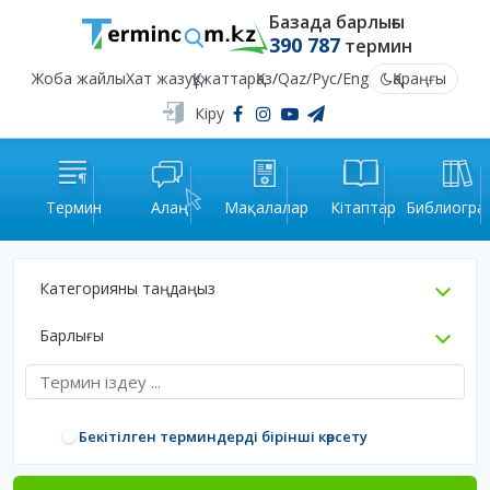
Базада барлығы
390 787
термин
Жоба жайлы
Хат жазу
Құжаттар
Қаз
/
Qaz
/
Рус
/
Eng
Қараңғы
Кіру
Термин
Алаң
Мақалалар
Кітаптар
Библиогра
Категорияны таңдаңыз
Барлығы
Бекітілген терминдерді бірінші көрсету