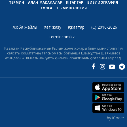
ТЕРМИН
АЛАҢ
МАҚАЛАЛАР
КІТАПТАР
БИБЛИОГРАФИЯ
ТҰЛҒА
ТЕРМИНОЛОГИЯ
Жоба жайлы
Хат жазу
Құжаттар
(C) 2016-2026
termincom.kz
Қазақстан Республикасының Ғылым және жоғары білім министрлігі Тіл
саясаты комитетінің тапсырмасы бойынша Шайсұлтан Шаяхметов
атындағы «Тіл-Қазына» ұлттық ғылыми-практикалық орталығы әзірледі.
by iCoder