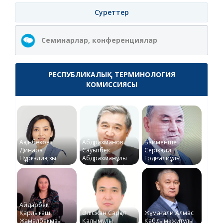
Суреттер
Семинарлар, конференциялар
РЕСПУБЛИКАЛЫҚ ТЕРМИНОЛОГИЯ
КОМИССИЯСЫ
Ақынбекова
Абдрахманов
Байменше
Динара
Сауытбек
Серікқали
Нұрғалиқызы
Абдрахманұлы
Ердіғалиұлы
Айдарбек
Қарлығаш
Әлісжан Сарқыт
Жұмағали Алмас
Жамалбекқызы
Қалымұлы
Қабдымәжитұлы