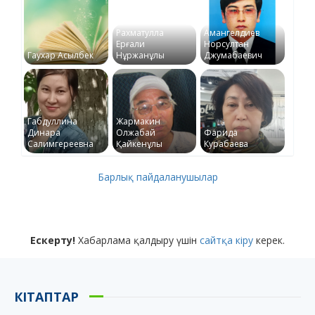
Рахматулла
Амангелдиев
Ерғали
Норсултан
Гаухар Асылбек
Нұржанұлы
Джумабаевич
Габдуллина
Жармакин
Динара
Олжабай
Фарида
Салимгереевна
Қайкенұлы
Курабаева
Барлық пайдаланушылар
Ескерту!
Хабарлама қалдыру үшін
сайтқа кіру
керек.
КІТАПТАР