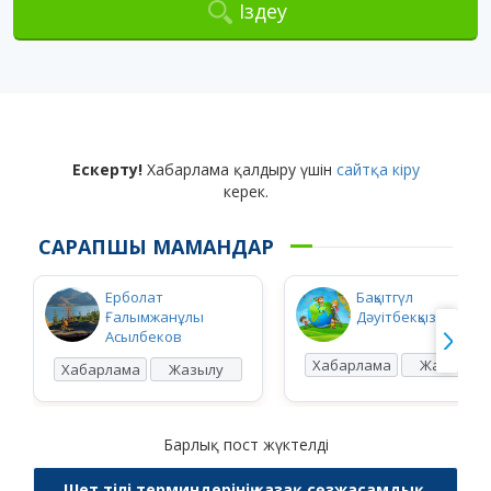
Іздеу
Ескерту!
Хабарлама қалдыру үшін
сайтқа кіру
керек.
САРАПШЫ МАМАНДАР
Ерболат
Бақытгүл
Ғалымжанұлы
Дәуітбекқызы Ысқақ
Асылбеков
Хабарлама
Жазылу
Хабарлама
Жазылу
Барлық пост жүктелді
Шет тілі терминдерінің қазақ сөзжасамдық,