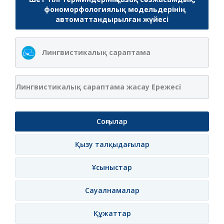
фономорфологиялық модельдерінің
автоматтандырылған жүйесі
Лингвистикалық сараптама
Лингвистикалық сараптама жасау Ережесі
Соңғылар
Қызу талқыдағылар
Ұсыныстар
Сауалнамалар
Құжаттар