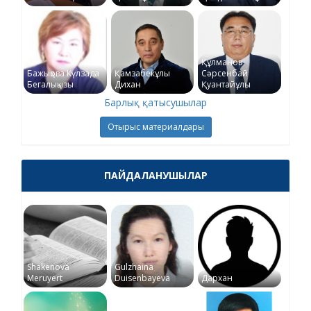
Құлманов
Бажықова Күлзада
Қамзабекұлы
Сәрсенбай
Бегалықызы
Дихан
Қуантайұлы
Барлық қатысушылар
Отырыс материалдары
ПАЙДАЛАНУШЫЛАР
Shakenova
Gulzhaina
Meruyert
Duisenbayeva
Дархан