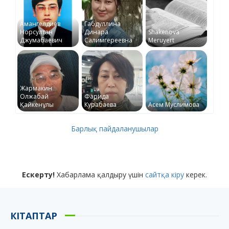
Амангелдиев
Габдуллина
Норсултан
Динара
Shakenova
Джумабаевич
Салимгереевна
Meruyert
Жармакин
Олжабай
Фарида
Қайкенұлы
Курабаева
Асем Муслимова
Барлық пайдаланушылар
Ескерту!
Хабарлама қалдыру үшін
сайтқа кіру
керек.
КІТАПТАР