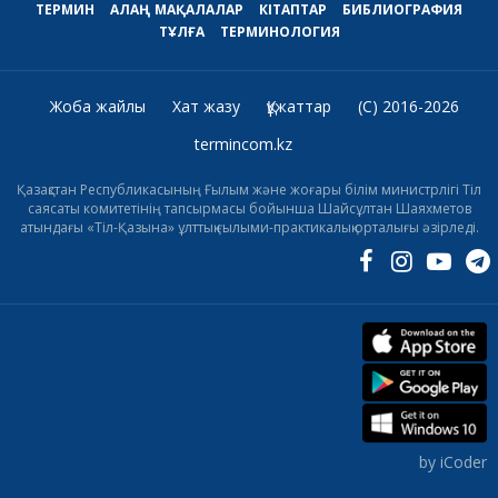
ТЕРМИН
АЛАҢ
МАҚАЛАЛАР
КІТАПТАР
БИБЛИОГРАФИЯ
ТҰЛҒА
ТЕРМИНОЛОГИЯ
Жоба жайлы
Хат жазу
Құжаттар
(C) 2016-2026
termincom.kz
Қазақстан Республикасының Ғылым және жоғары білім министрлігі Тіл
саясаты комитетінің тапсырмасы бойынша Шайсұлтан Шаяхметов
атындағы «Тіл-Қазына» ұлттық ғылыми-практикалық орталығы әзірледі.
by iCoder