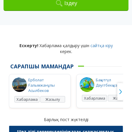
Іздеу
Ескерту!
Хабарлама қалдыру үшін
сайтқа кіру
керек.
САРАПШЫ МАМАНДАР
Ерболат
Бақытгүл
Ғалымжанұлы
Дәуітбекқызы Ысқақ
Асылбеков
Хабарлама
Жазылу
Хабарлама
Жазылу
Барлық пост жүктелді
Шет тілі терминдерінің қазақ сөзжасамдық,