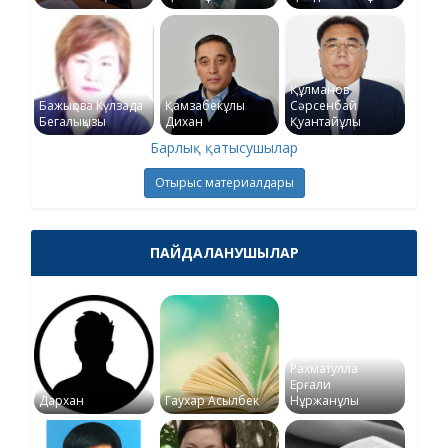
Құлманов
Бажықова Күлзада
Қамзабекұлы
Сәрсенбай
Бегалықызы
Дихан
Қуантайұлы
Барлық қатысушылар
Отырыс материалдары
ПАЙДАЛАНУШЫЛАР
Рахматулла
Ерғали
Дархан
Гаухар Асылбек
Нұржанұлы