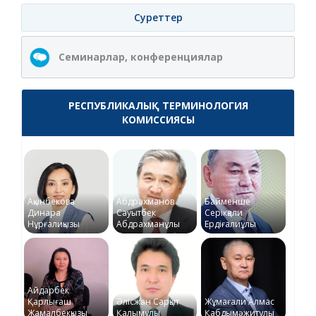
Суреттер
Семинарлар, конференциялар
РЕСПУБЛИКАЛЫҚ ТЕРМИНОЛОГИЯ
КОМИССИЯСЫ
Ақынбекова
Абдрахманов
Байменше
Динара
Сауытбек
Серікқали
Нұрғалиқызы
Абдрахманұлы
Ердіғалиұлы
Айдарбек
Қарлығаш
Әлісжан Сарқыт
Жұмағали Алмас
Жамалбекқызы
Қалымұлы
Қабдымәжитұлы