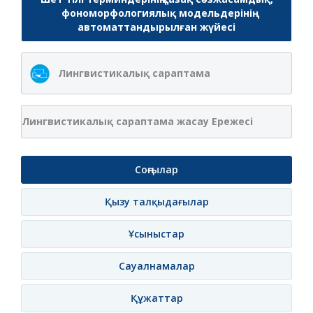
фономорфологиялық модельдерінің
автоматтандырылған жүйесі
Лингвистикалық сараптама
Лингвистикалық сараптама жасау Ережесі
Соңғылар
Қызу талқыдағылар
Ұсыныстар
Сауалнамалар
Құжаттар