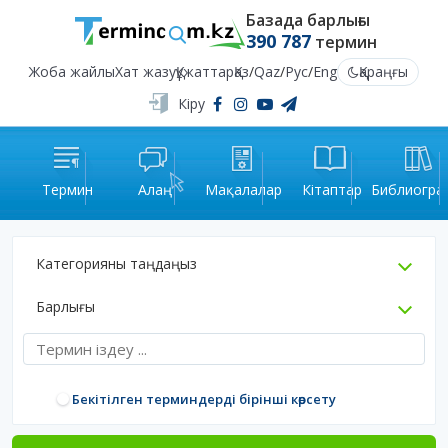
Базада барлығы
390 787
термин
Жоба жайлы
Хат жазу
Құжаттар
Қаз
/
Qaz
/
Рус
/
Eng
Қараңғы
Кіру
Термин
Алаң
Мақалалар
Кітаптар
Библиогра
Категорияны таңдаңыз
Барлығы
Бекітілген терминдерді бірінші көрсету