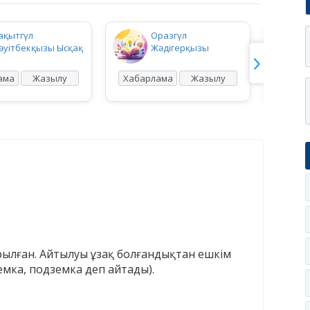
ақытгүл
Оразгүл
әуітбекқызы Ысқақ
Жәдігерқызы
ама
Жазылу
Хабарлама
Жазылу
Хабар
арылған. Айтылуы ұзақ болғандықтан ешкім
емка, подземка деп айтады).