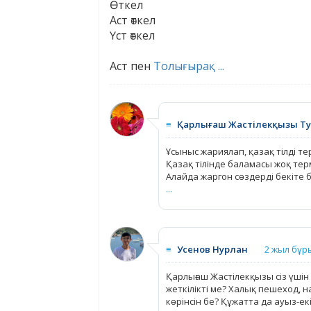
Өткел
Аст өткел
Үст өткел
Аст пен
Толығырақ ...
≡
Қарлығаш Жастілекқызы Т
Ұсыныс жариялап, қазақ тілді те
Қазақ тілінде баламасы жоқ терм
Алайда жаргон сөздерді бекіте бе
...
≡
Усенов Нурлан
2 жыл бұр
Қарлығаш Жастілекқызы сіз үшін
жеткілікті ме? Халық пешеход, н
көрінсін бе? Құжатта да ауыз-ек