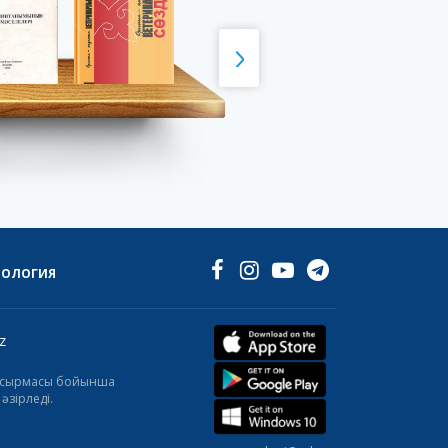
НОЛОГИЯ
z
тапсырмасы бойынша
әзірледі.