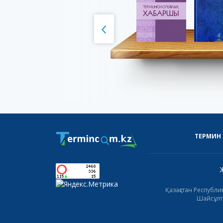
ТЕРМИН
Қазақстан Республ
Шайсұлта