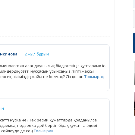
ункинова
2 жыл бұрын
рминологияға алаңдаушылық білдіргеніңіз құптарлық іс.
индердің сәтті нұсқасын ұсынсаңыз, тіпті жақсы.
рсек, тіліміздің жайы не болмақ? Сіз қозғап
Толығырақ
ын
 сәтті нұсқа не? Тек ресми құжаттарда қолданылса
адземка, подземка дей берсін бірақ құжатта әдемі
і сөйлеуде де кең
Толығырақ ...