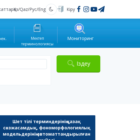
жаттар
Қаз
/
Qaz
/
Рус
/
Eng
Кіру
Қараңғы
Мониторинг
рек.
Мектеп
терминологиясы
Іздеу
Шет тілі терминдерінің қазақ
сөзжасамдық, фономорфологиялық
модельдерінің автоматтандырылған