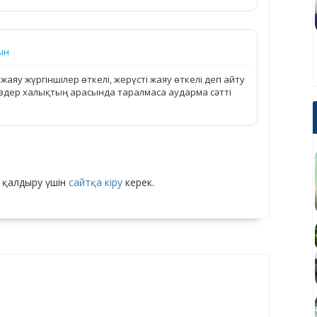
ын
аяу жүргіншілер өткелі, жерүсті жаяу өткелі деп айту
 сөздер халықтың арасында таралмаса аударма сәтті
 қалдыру үшін
сайтқа кіру
керек.