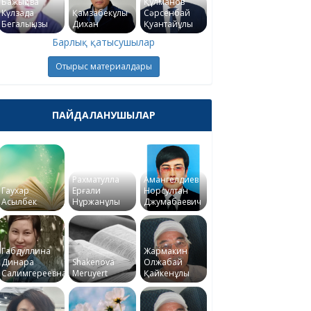
Бажықова
Құлманов
Күлзада
Қамзабекұлы
Сәрсенбай
Бегалықызы
Дихан
Қуантайұлы
Барлық қатысушылар
Отырыс материалдары
ПАЙДАЛАНУШЫЛАР
Рахматулла
Амангелдиев
Гаухар
Ерғали
Норсултан
Асылбек
Нұржанұлы
Джумабаевич
Габдуллина
Жармакин
Динара
Shakenova
Олжабай
Салимгереевна
Meruyert
Қайкенұлы