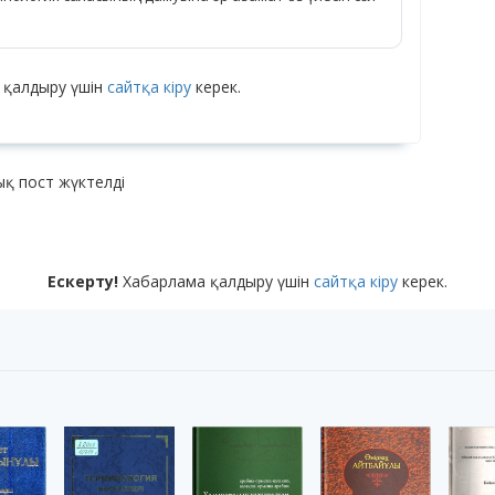
 қалдыру үшін
сайтқа кіру
керек.
қ пост жүктелді
Ескерту!
Хабарлама қалдыру үшін
сайтқа кіру
керек.