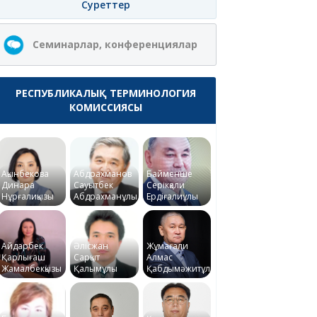
Суреттер
Семинарлар, конференциялар
РЕСПУБЛИКАЛЫҚ ТЕРМИНОЛОГИЯ
КОМИССИЯСЫ
Ақынбекова
Абдрахманов
Байменше
Динара
Сауытбек
Серікқали
Нұрғалиқызы
Абдрахманұлы
Ердіғалиұлы
Айдарбек
Әлісжан
Жұмағали
Қарлығаш
Сарқыт
Алмас
Жамалбекқызы
Қалымұлы
Қабдымәжитұлы