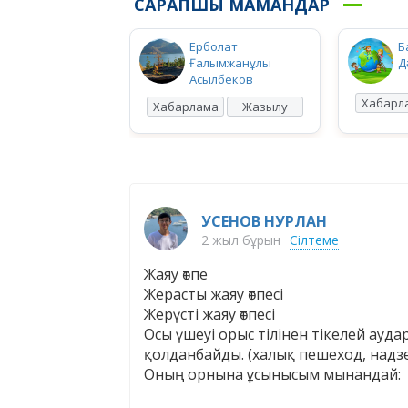
САРАПШЫ МАМАНДАР
Ерболат
Б
Ғалымжанұлы
Д
Асылбеков
Хабарл
Хабарлама
Жазылу
УСЕНОВ НУРЛАН
2 жыл бұрын
Сілтеме
Жаяу өтпе
Жерасты жаяу өтпесі
Жерүсті жаяу өтпесі
Осы үшеуі орыс тілінен тікелей ауд
қолданбайды. (халық пешеход, надз
Оның орнына ұсынысым мынандай: