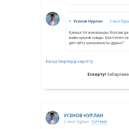
≡
Усенов Нурлан
2 жыл бұр
Қанша тіл жанашыры болсам да ж
маған қиынға соғады. Бекітілген
деп айту қаншалықты дұрыс?
Басқа пікірлерді көрсету
Ескерту!
Хабарлама
УСЕНОВ НУРЛАН
2 жыл бұрын
Сілтеме