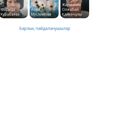
Жармакин
Фарида
Асем
Олжабай
Курабаева
Муслимова
Қайкенұлы
Барлық пайдаланушылар