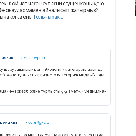
есек. Қойылтылған сүт яғни сгущенконы қою
сөзбе-сөз аудармамен айналысып жатырмыз?
ына ол сөз ене
Толығырақ ...
лбеков
2 жыл бұрын
Су шаруашылығы» мен «Экология» категорияларында
кәсібі және тұрмыстық қызмет» категориясында «Газды
амақ өнеркәсібі және тұрмыстық қызмет», «Медицина»
ункинова
2 жыл бұрын
инология саласының дамуына әр азамат өз үлесін сәл