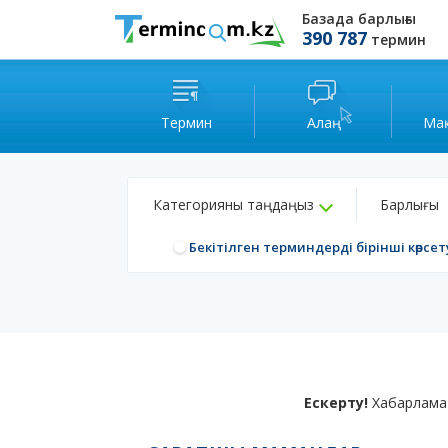
Базада барлығы
390 787
термин
Термин
Алаң
Ма
Категорияны таңдаңыз
Барлығы
Бекітілген терминдерді бірінші көрсет
Ескерту!
Хабарлама