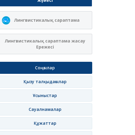
жүйесі
Ақжібек
Сая Ағанасқызы
Лингвистикалық сараптама
Нұрланқызы Ахмет
Итеғұлова
лама
Жазылу
Хабарлама
Жазылу
Хаб
Лингвистикалық сараптама жасау
Ережесі
Соңғылар
Қызу талқыдағылар
Ұсыныстар
Сауалнамалар
Құжаттар