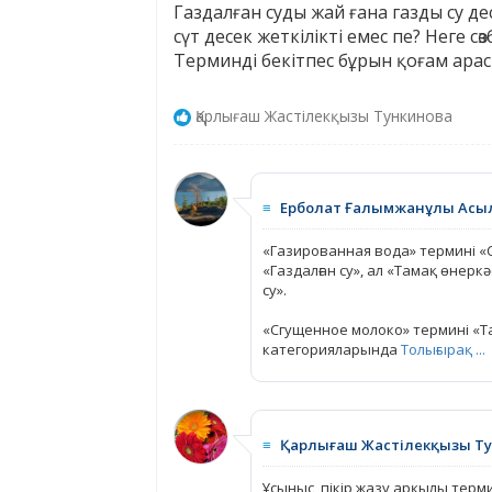
Газдалған суды жай ғана газды су д
сүт десек жеткілікті емес пе? Неге 
Терминді бекітпес бұрын қоғам арас
Қарлығаш Жастілекқызы Тункинова
≡
Ерболат Ғалымжанұлы Асы
«Газированная вода» термині «
«Газдалған су», ал «Тамақ өнер
су».
«Сгущенное молоко» термині «Т
категорияларында
Толығырақ ...
≡
Қарлығаш Жастілекқызы Т
Ұсыныс, пікір жазу арқылы терм