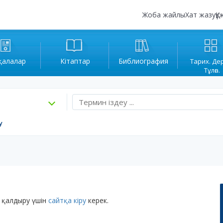
Жоба жайлы
Хат жазу
Құ
қалалар
Кітаптар
Библиография
Тарих. Де
Тұлға.
у
 қалдыру үшін
сайтқа кіру
керек.