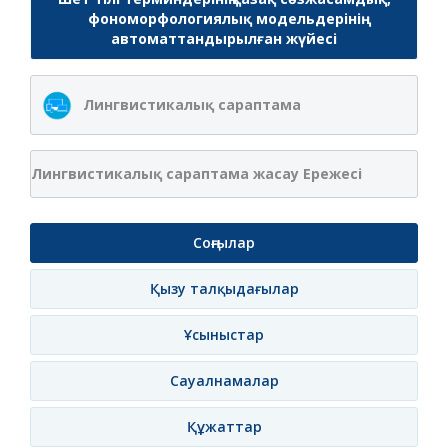
фономорфологиялық модельдерінің
автоматтандырылған жүйесі
Лингвистикалық сараптама
Лингвистикалық сараптама жасау Ережесі
Соңғылар
Қызу талқыдағылар
Ұсыныстар
Сауалнамалар
Құжаттар