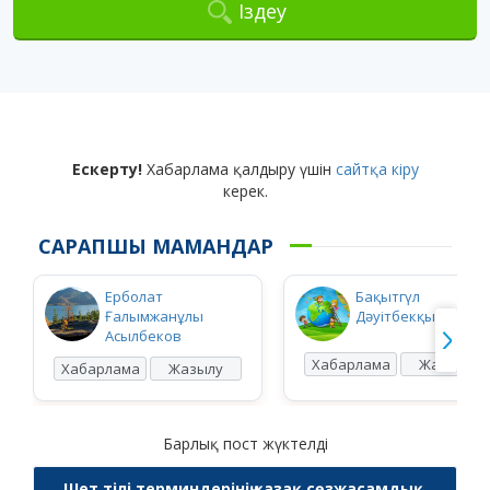
Іздеу
Ескерту!
Хабарлама қалдыру үшін
сайтқа кіру
керек.
САРАПШЫ МАМАНДАР
Ерболат
Бақытгүл
Ғалымжанұлы
Дәуітбекқызы Ысқ
Асылбеков
Хабарлама
Жазылу
Хабарлама
Жазылу
Барлық пост жүктелді
Шет тілі терминдерінің қазақ сөзжасамдық,