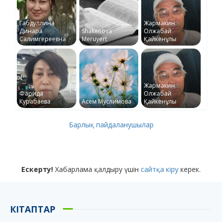
Габдуллина
Жармакин
Динара
Shakenova
Олжабай
Салимгереевна
Meruyert
Қайкенұлы
Жармакин
Фарида
Олжабай
Курабаева
Асем Муслимова
Қайкенұлы
Барлық пайдаланушылар
Ескерту!
Хабарлама қалдыру үшін
сайтқа кіру
керек.
КІТАПТАР