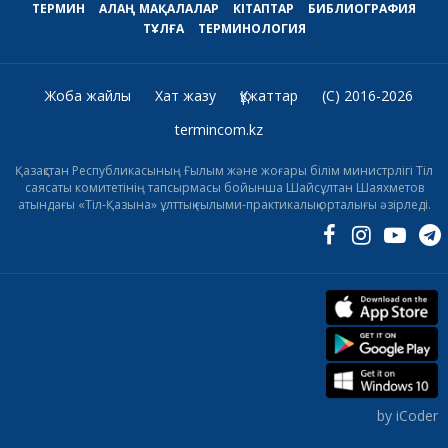
ТЕРМИН
АЛАҢ
МАҚАЛАЛАР
КІТАПТАР
БИБЛИОГРАФИЯ
ТҰЛҒА
ТЕРМИНОЛОГИЯ
Жоба жайлы
Хат жазу
Құжаттар
(C) 2016-2026
termincom.kz
Қазақстан Республикасының Ғылым және жоғары білім министрлігі Тіл
саясаты комитетінің тапсырмасы бойынша Шайсұлтан Шаяхметов
атындағы «Тіл-Қазына» ұлттық ғылыми-практикалық орталығы әзірледі.
by iCoder