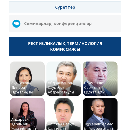
Суреттер
Семинарлар, конференциялар
РЕСПУБЛИКАЛЫҚ ТЕРМИНОЛОГИЯ
КОМИССИЯСЫ
Ақынбекова
Абдрахманов
Байменше
Динара
Сауытбек
Серікқали
Нұрғалиқызы
Абдрахманұлы
Ердіғалиұлы
Айдарбек
Қарлығаш
Әлісжан Сарқыт
Жұмағали Алмас
Жамалбекқызы
Қалымұлы
Қабдымәжитұлы