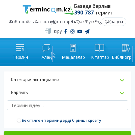
Базада барлығы
390 787
термин
Жоба жайлы
Хат жазу
Құжаттар
Қаз
/
Qaz
/
Рус
/
Eng
Қараңғы
Кіру
Термин
Алаң
Мақалалар
Кітаптар
Библиогра
Категорияны таңдаңыз
Барлығы
Бекітілген терминдерді бірінші көрсету