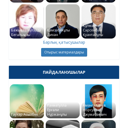
Құлманов
Бажықова Күлзада
Қамзабекұлы
Сәрсенбай
Бегалықызы
Дихан
Қуантайұлы
Барлық қатысушылар
Отырыс материалдары
ПАЙДАЛАНУШЫЛАР
Рахматулла
Амангелдиев
Ерғали
Норсултан
Гаухар Асылбек
Нұржанұлы
Джумабаевич