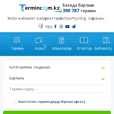
Базада барлығы
390 787
термин
Жоба жайлы
Хат жазу
Құжаттар
Қаз
/
Qaz
/
Рус
/
Eng
Қараңғы
Кіру
Термин
Алаң
Мақалалар
Кітаптар
Библиогра
Категорияны таңдаңыз
Барлығы
Бекітілген терминдерді бірінші көрсету