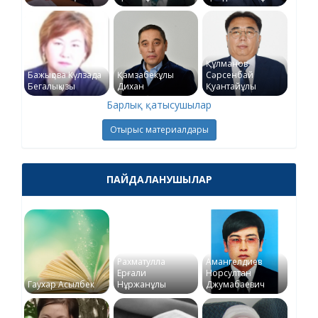
Құлманов
Бажықова Күлзада
Қамзабекұлы
Сәрсенбай
Бегалықызы
Дихан
Қуантайұлы
Барлық қатысушылар
Отырыс материалдары
ПАЙДАЛАНУШЫЛАР
Рахматулла
Амангелдиев
Ерғали
Норсултан
Гаухар Асылбек
Нұржанұлы
Джумабаевич