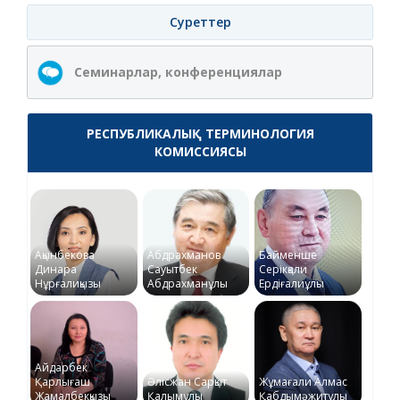
Суреттер
Семинарлар, конференциялар
РЕСПУБЛИКАЛЫҚ ТЕРМИНОЛОГИЯ
КОМИССИЯСЫ
Ақынбекова
Абдрахманов
Байменше
Динара
Сауытбек
Серікқали
Нұрғалиқызы
Абдрахманұлы
Ердіғалиұлы
Айдарбек
Қарлығаш
Әлісжан Сарқыт
Жұмағали Алмас
Жамалбекқызы
Қалымұлы
Қабдымәжитұлы