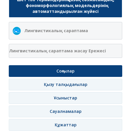
фономорфологиялық модельдерінің
автоматтандырылған жүйесі
Лингвистикалық сараптама
Лингвистикалық сараптама жасау Ережесі
Соңғылар
Қызу талқыдағылар
Ұсыныстар
Сауалнамалар
Құжаттар