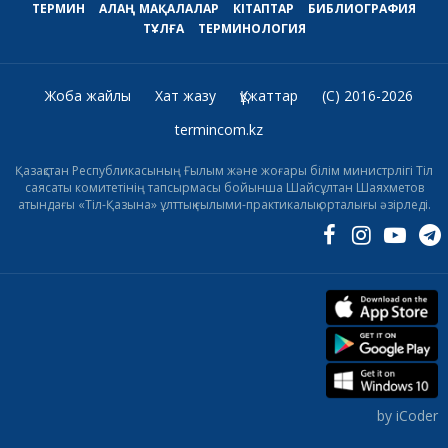
ТЕРМИН
АЛАҢ
МАҚАЛАЛАР
КІТАПТАР
БИБЛИОГРАФИЯ
ТҰЛҒА
ТЕРМИНОЛОГИЯ
Жоба жайлы
Хат жазу
Құжаттар
(C) 2016-2026
termincom.kz
Қазақстан Республикасының Ғылым және жоғары білім министрлігі Тіл
саясаты комитетінің тапсырмасы бойынша Шайсұлтан Шаяхметов
атындағы «Тіл-Қазына» ұлттық ғылыми-практикалық орталығы әзірледі.
by iCoder