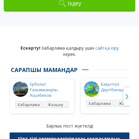
Іздеу
Ескерту!
Хабарлама қалдыру үшін
сайтқа кіру
керек.
САРАПШЫ МАМАНДАР
Ерболат
Бақытгүл
Ғалымжанұлы
Дәуітбекқызы Ысқ
Асылбеков
Хабарлама
Жазылу
Хабарлама
Жазылу
Барлық пост жүктелді
Шет тілі терминдерінің қазақ сөзжасамдық,