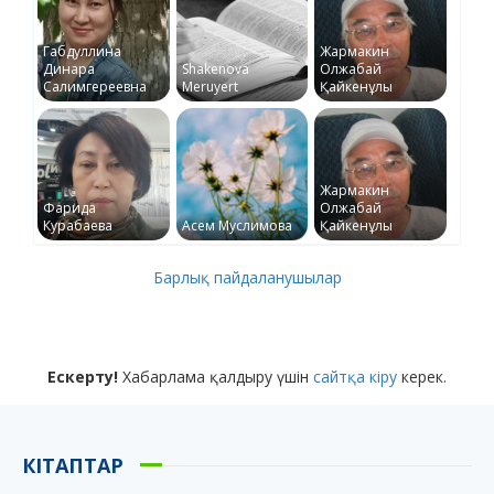
Габдуллина
Жармакин
Динара
Shakenova
Олжабай
Салимгереевна
Meruyert
Қайкенұлы
Жармакин
Фарида
Олжабай
Курабаева
Асем Муслимова
Қайкенұлы
Барлық пайдаланушылар
Ескерту!
Хабарлама қалдыру үшін
сайтқа кіру
керек.
КІТАПТАР