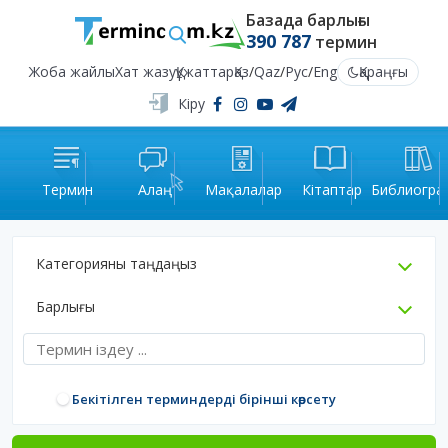
Базада барлығы
390 787
термин
Жоба жайлы
Хат жазу
Құжаттар
Қаз
/
Qaz
/
Рус
/
Eng
Қараңғы
Кіру
Термин
Алаң
Мақалалар
Кітаптар
Библиогра
Категорияны таңдаңыз
Барлығы
Бекітілген терминдерді бірінші көрсету