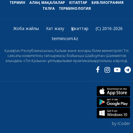
ТЕРМИН
АЛАҢ
МАҚАЛАЛАР
КІТАПТАР
БИБЛИОГРАФИЯ
ТҰЛҒА
ТЕРМИНОЛОГИЯ
Жоба жайлы
Хат жазу
Құжаттар
(C) 2016-2026
termincom.kz
Қазақстан Республикасының Ғылым және жоғары білім министрлігі Тіл
саясаты комитетінің тапсырмасы бойынша Шайсұлтан Шаяхметов
атындағы «Тіл-Қазына» ұлттық ғылыми-практикалық орталығы әзірледі.
by iCoder