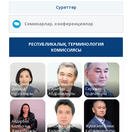
Суреттер
Семинарлар, конференциялар
РЕСПУБЛИКАЛЫҚ ТЕРМИНОЛОГИЯ
КОМИССИЯСЫ
Ақынбекова
Абдрахманов
Байменше
Динара
Сауытбек
Серікқали
Нұрғалиқызы
Абдрахманұлы
Ердіғалиұлы
Айдарбек
Қарлығаш
Әлісжан Сарқыт
Жұмағали Алмас
Жамалбекқызы
Қалымұлы
Қабдымәжитұлы