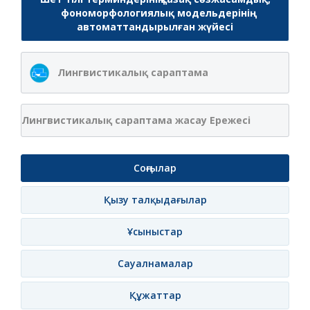
фономорфологиялық модельдерінің
автоматтандырылған жүйесі
Лингвистикалық сараптама
Лингвистикалық сараптама жасау Ережесі
Соңғылар
Қызу талқыдағылар
Ұсыныстар
Сауалнамалар
Құжаттар