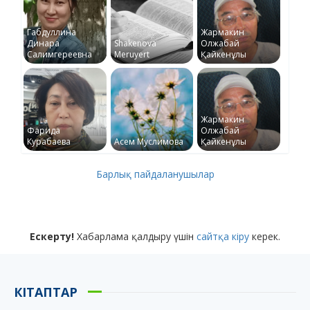
Габдуллина
Жармакин
Динара
Shakenova
Олжабай
Салимгереевна
Meruyert
Қайкенұлы
Жармакин
Фарида
Олжабай
Курабаева
Асем Муслимова
Қайкенұлы
Барлық пайдаланушылар
Ескерту!
Хабарлама қалдыру үшін
сайтқа кіру
керек.
КІТАПТАР