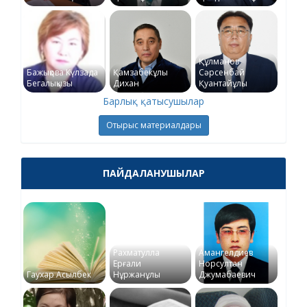
Құлманов
Бажықова Күлзада
Қамзабекұлы
Сәрсенбай
Бегалықызы
Дихан
Қуантайұлы
Барлық қатысушылар
Отырыс материалдары
ПАЙДАЛАНУШЫЛАР
Рахматулла
Амангелдиев
Ерғали
Норсултан
Гаухар Асылбек
Нұржанұлы
Джумабаевич