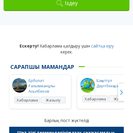
Іздеу
Ескерту!
Хабарлама қалдыру үшін
сайтқа кіру
керек.
САРАПШЫ МАМАНДАР
Ерболат
Бақытгүл
Ғалымжанұлы
Дәуітбекқызы Ысқақ
Асылбеков
Хабарлама
Жазылу
Хабарлама
Жазылу
Барлық пост жүктелді
Шет тілі терминдерінің қазақ сөзжасамдық,