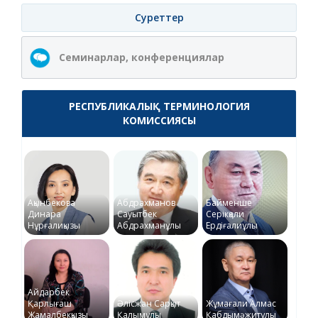
Суреттер
Семинарлар, конференциялар
РЕСПУБЛИКАЛЫҚ ТЕРМИНОЛОГИЯ
КОМИССИЯСЫ
Ақынбекова
Абдрахманов
Байменше
Динара
Сауытбек
Серікқали
Нұрғалиқызы
Абдрахманұлы
Ердіғалиұлы
Айдарбек
Қарлығаш
Әлісжан Сарқыт
Жұмағали Алмас
Жамалбекқызы
Қалымұлы
Қабдымәжитұлы