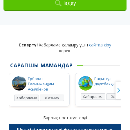
Іздеу
Ескерту!
Хабарлама қалдыру үшін
сайтқа кіру
керек.
САРАПШЫ МАМАНДАР
Ерболат
Бақытгүл
Ғалымжанұлы
Дәуітбекқызы Ысқ
Асылбеков
Хабарлама
Жазылу
Хабарлама
Жазылу
Барлық пост жүктелді
Шет тілі терминдерінің қазақ сөзжасамдық,