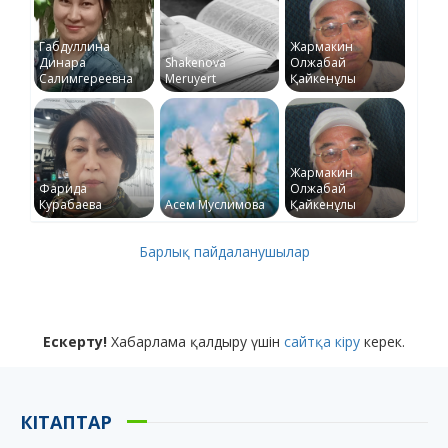
Габдуллина
Жармакин
Динара
Shakenova
Олжабай
Салимгереевна
Meruyert
Қайкенұлы
Жармакин
Фарида
Олжабай
Курабаева
Асем Муслимова
Қайкенұлы
Барлық пайдаланушылар
Ескерту!
Хабарлама қалдыру үшін
сайтқа кіру
керек.
КІТАПТАР