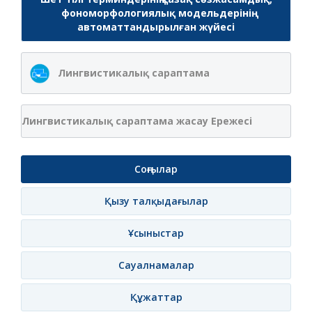
фономорфологиялық модельдерінің
автоматтандырылған жүйесі
Лингвистикалық сараптама
Лингвистикалық сараптама жасау Ережесі
Соңғылар
Қызу талқыдағылар
Ұсыныстар
Сауалнамалар
Құжаттар