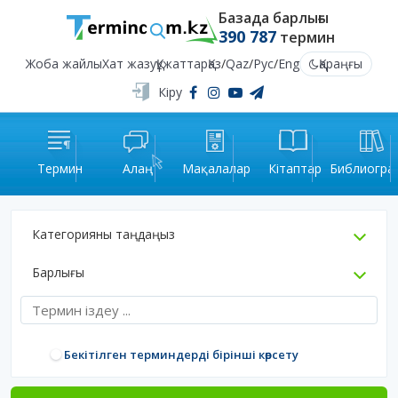
Базада барлығы
390 787
термин
Жоба жайлы
Хат жазу
Құжаттар
Қаз
/
Qaz
/
Рус
/
Eng
Қараңғы
Кіру
Термин
Алаң
Мақалалар
Кітаптар
Библиогра
Категорияны таңдаңыз
Барлығы
Бекітілген терминдерді бірінші көрсету