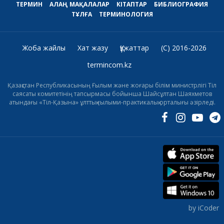
ТЕРМИН
АЛАҢ
МАҚАЛАЛАР
КІТАПТАР
БИБЛИОГРАФИЯ
ТҰЛҒА
ТЕРМИНОЛОГИЯ
Жоба жайлы
Хат жазу
Құжаттар
(C) 2016-2026
termincom.kz
Қазақстан Республикасының Ғылым және жоғары білім министрлігі Тіл
саясаты комитетінің тапсырмасы бойынша Шайсұлтан Шаяхметов
атындағы «Тіл-Қазына» ұлттық ғылыми-практикалық орталығы әзірледі.
by iCoder