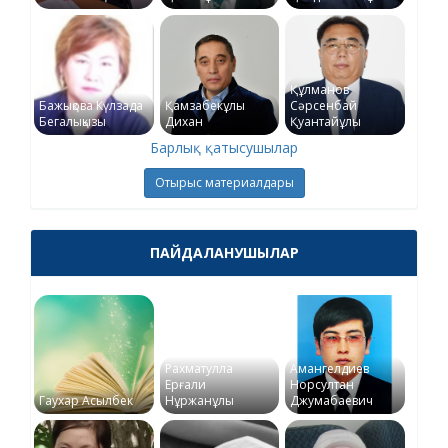
Құлманов
Бажықова Күлзада
Қамзабекұлы
Сәрсенбай
Бегалықызы
Дихан
Қуантайұлы
Барлық қатысушылар
Отырыс материалдары
ПАЙДАЛАНУШЫЛАР
Рахматулла
Амангелдиев
Ерғали
Норсултан
Гаухар Асылбек
Нұржанұлы
Джумабаевич