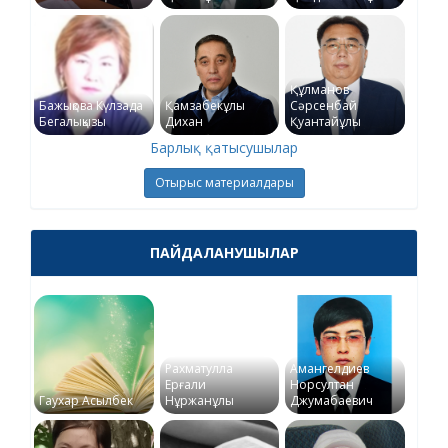
Құлманов
Бажықова Күлзада
Қамзабекұлы
Сәрсенбай
Бегалықызы
Дихан
Қуантайұлы
Барлық қатысушылар
Отырыс материалдары
ПАЙДАЛАНУШЫЛАР
Рахматулла
Амангелдиев
Ерғали
Норсултан
Гаухар Асылбек
Нұржанұлы
Джумабаевич