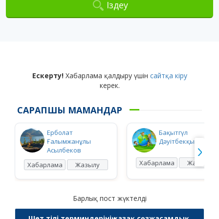
Іздеу
Ескерту!
Хабарлама қалдыру үшін
сайтқа кіру
керек.
САРАПШЫ МАМАНДАР
Ерболат
Бақытгүл
Ғалымжанұлы
Дәуітбекқызы Ысқ
Асылбеков
Хабарлама
Жазылу
Хабарлама
Жазылу
Барлық пост жүктелді
Шет тілі терминдерінің қазақ сөзжасамдық,