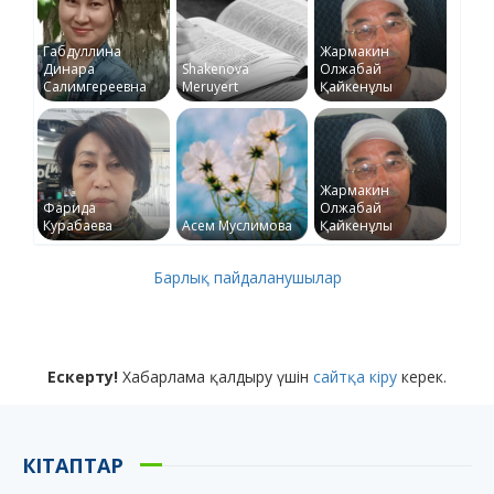
Габдуллина
Жармакин
Динара
Shakenova
Олжабай
Салимгереевна
Meruyert
Қайкенұлы
Жармакин
Фарида
Олжабай
Курабаева
Асем Муслимова
Қайкенұлы
Барлық пайдаланушылар
Ескерту!
Хабарлама қалдыру үшін
сайтқа кіру
керек.
КІТАПТАР