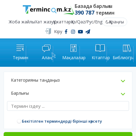
Базада барлығы
390 787
термин
Жоба жайлы
Хат жазу
Құжаттар
Қаз
/
Qaz
/
Рус
/
Eng
Қараңғы
Кіру
Термин
Алаң
Мақалалар
Кітаптар
Библиогра
Категорияны таңдаңыз
Барлығы
Бекітілген терминдерді бірінші көрсету