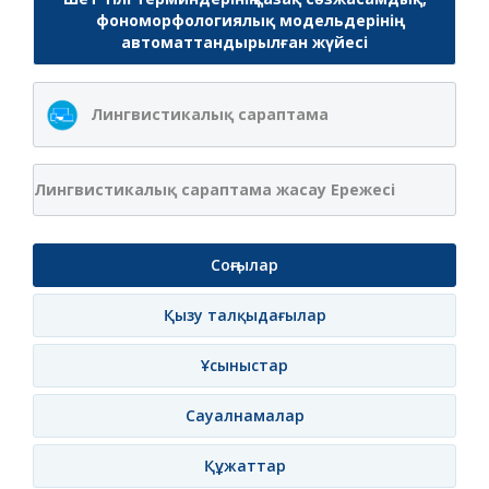
фономорфологиялық модельдерінің
автоматтандырылған жүйесі
Лингвистикалық сараптама
Лингвистикалық сараптама жасау Ережесі
Соңғылар
Қызу талқыдағылар
Ұсыныстар
Сауалнамалар
Құжаттар