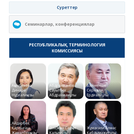
Суреттер
Семинарлар, конференциялар
РЕСПУБЛИКАЛЫҚ ТЕРМИНОЛОГИЯ
КОМИССИЯСЫ
Ақынбекова
Абдрахманов
Байменше
Динара
Сауытбек
Серікқали
Нұрғалиқызы
Абдрахманұлы
Ердіғалиұлы
Айдарбек
Қарлығаш
Әлісжан Сарқыт
Жұмағали Алмас
Жамалбекқызы
Қалымұлы
Қабдымәжитұлы