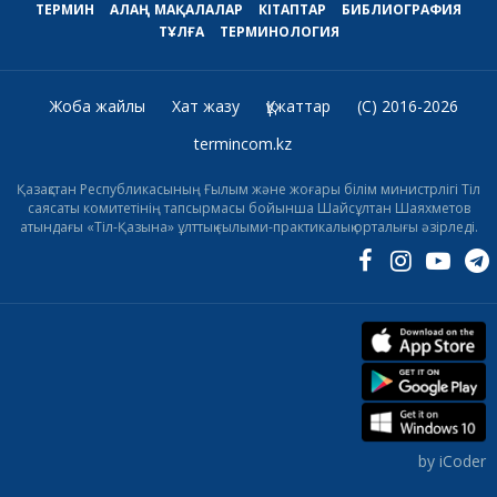
ТЕРМИН
АЛАҢ
МАҚАЛАЛАР
КІТАПТАР
БИБЛИОГРАФИЯ
ТҰЛҒА
ТЕРМИНОЛОГИЯ
Жоба жайлы
Хат жазу
Құжаттар
(C) 2016-2026
termincom.kz
Қазақстан Республикасының Ғылым және жоғары білім министрлігі Тіл
саясаты комитетінің тапсырмасы бойынша Шайсұлтан Шаяхметов
атындағы «Тіл-Қазына» ұлттық ғылыми-практикалық орталығы әзірледі.
by iCoder