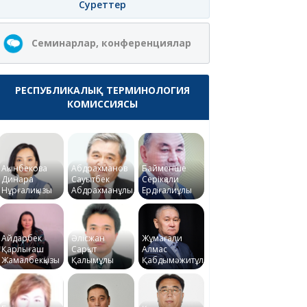
Суреттер
Семинарлар, конференциялар
РЕСПУБЛИКАЛЫҚ ТЕРМИНОЛОГИЯ
КОМИССИЯСЫ
Ақынбекова
Абдрахманов
Байменше
Динара
Сауытбек
Серікқали
Нұрғалиқызы
Абдрахманұлы
Ердіғалиұлы
Айдарбек
Әлісжан
Жұмағали
Қарлығаш
Сарқыт
Алмас
Жамалбекқызы
Қалымұлы
Қабдымәжитұлы