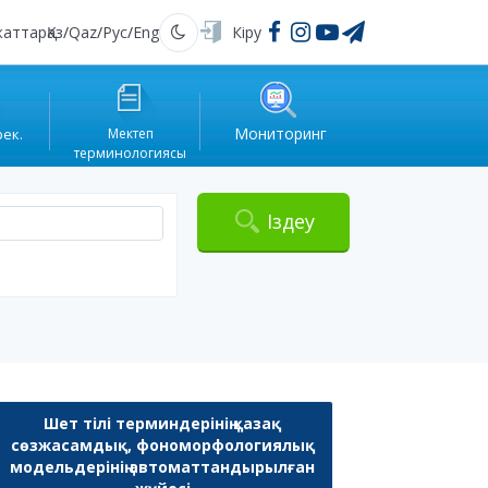
жаттар
Қаз
/
Qaz
/
Рус
/
Eng
Кіру
Қараңғы
Мониторинг
рек.
Мектеп
терминологиясы
Іздеу
Шет тілі терминдерінің қазақ
сөзжасамдық, фономорфологиялық
модельдерінің автоматтандырылған