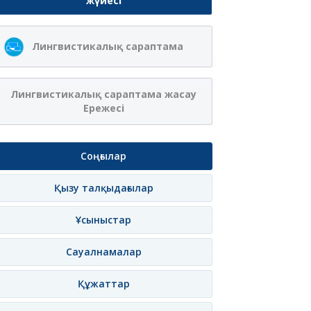
жүйесі
Ақжібек
Сая Ағанасқызы
Лингвистикалық сараптама
Нұрланқызы Ахмет
Итеғұлова
лама
Жазылу
Хабарлама
Жазылу
Хаб
Лингвистикалық сараптама жасау
Ережесі
Соңғылар
Қызу талқыдағылар
Ұсыныстар
Сауалнамалар
Құжаттар