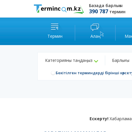
Базада барлығы
390 787
термин
Термин
Алаң
Ма
Категорияны таңдаңыз
Барлығы
Бекітілген терминдерді бірінші көрсет
Ескерту!
Хабарлама