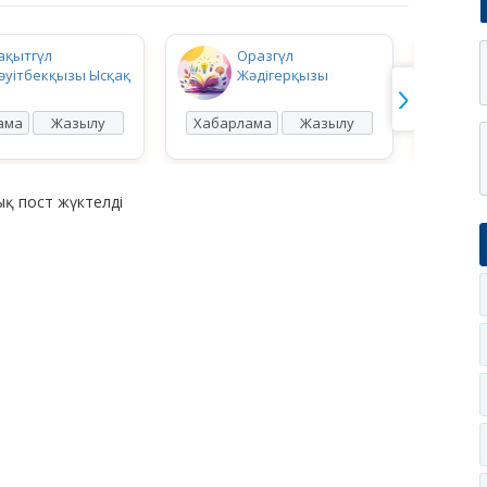
ақытгүл
Оразгүл
әуітбекқызы Ысқақ
Жәдігерқызы
ама
Жазылу
Хабарлама
Жазылу
Хабар
қ пост жүктелді