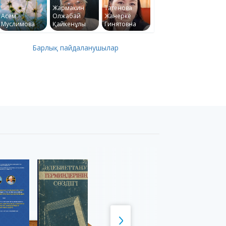
Жармакин
Татенова
Асем
Олжабай
Жанерке
Муслимова
Қайкенұлы
Гинятовна
Барлық пайдаланушылар