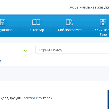
Жоба жайлы
Хат жазу
Құ
қалалар
Кітаптар
Библиография
Тарих. Де
Тұлға.
у
 қалдыру үшін
сайтқа кіру
керек.