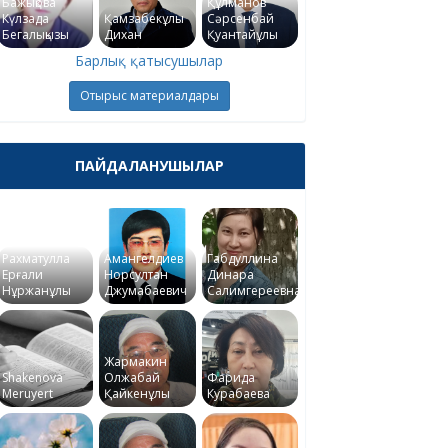
Бажықова
Құлманов
Күлзада
Қамзабекұлы
Сәрсенбай
Бегалықызы
Дихан
Қуантайұлы
Барлық қатысушылар
Отырыс материалдары
ПАЙДАЛАНУШЫЛАР
Рахматулла
Амангелдиев
Габдуллина
Ерғали
Норсултан
Динара
Нұржанұлы
Джумабаевич
Салимгереевна
Жармакин
Shakenova
Олжабай
Фарида
Meruyert
Қайкенұлы
Курабаева