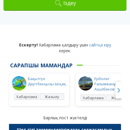
Іздеу
Ескерту!
Хабарлама қалдыру үшін
сайтқа кіру
керек.
САРАПШЫ МАМАНДАР
Бақытгүл
Ерболат
Дәуітбекқызы Ысқақ
Ғалымжанұлы
Асылбеков
Хабарлама
Жазылу
Хабарлама
Жазылу
Барлық пост жүктелді
Шет тілі терминдерінің қазақ сөзжасамдық,