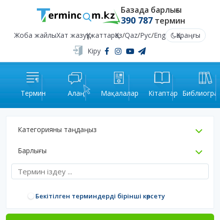
Базада барлығы
390 787
термин
Жоба жайлы
Хат жазу
Құжаттар
Қаз
/
Qaz
/
Рус
/
Eng
Қараңғы
Кіру
Термин
Алаң
Мақалалар
Кітаптар
Библиогра
Категорияны таңдаңыз
Барлығы
Бекітілген терминдерді бірінші көрсету