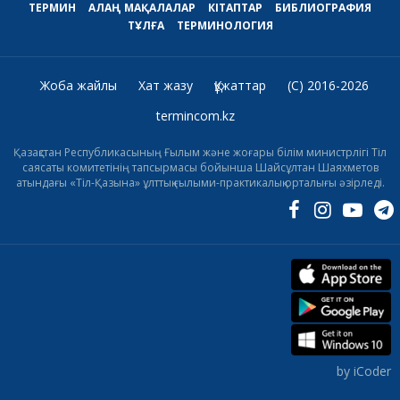
ТЕРМИН
АЛАҢ
МАҚАЛАЛАР
КІТАПТАР
БИБЛИОГРАФИЯ
ТҰЛҒА
ТЕРМИНОЛОГИЯ
Жоба жайлы
Хат жазу
Құжаттар
(C) 2016-2026
termincom.kz
Қазақстан Республикасының Ғылым және жоғары білім министрлігі Тіл
саясаты комитетінің тапсырмасы бойынша Шайсұлтан Шаяхметов
атындағы «Тіл-Қазына» ұлттық ғылыми-практикалық орталығы әзірледі.
by iCoder