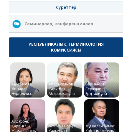
Суреттер
Семинарлар, конференциялар
РЕСПУБЛИКАЛЫҚ ТЕРМИНОЛОГИЯ
КОМИССИЯСЫ
Ақынбекова
Абдрахманов
Байменше
Динара
Сауытбек
Серікқали
Нұрғалиқызы
Абдрахманұлы
Ердіғалиұлы
Айдарбек
Қарлығаш
Әлісжан Сарқыт
Жұмағали Алмас
Жамалбекқызы
Қалымұлы
Қабдымәжитұлы