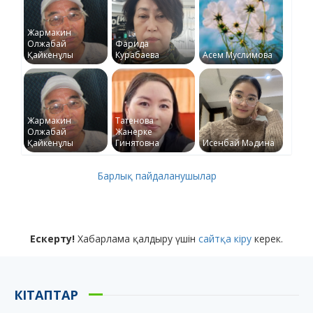
Жармакин
Олжабай
Фарида
Қайкенұлы
Курабаева
Асем Муслимова
Жармакин
Татенова
Олжабай
Жанерке
Қайкенұлы
Гинятовна
Исенбай Мәдина
Барлық пайдаланушылар
Ескерту!
Хабарлама қалдыру үшін
сайтқа кіру
керек.
КІТАПТАР