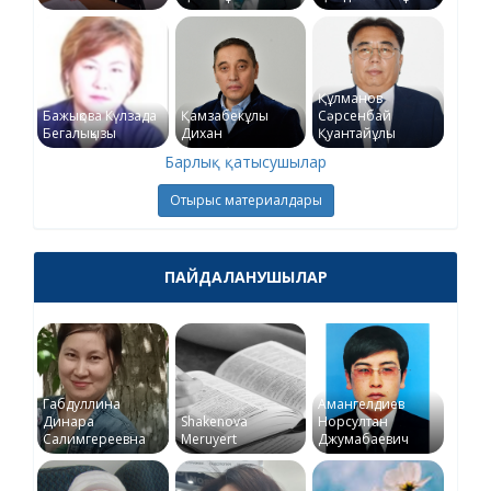
Құлманов
Бажықова Күлзада
Қамзабекұлы
Сәрсенбай
Бегалықызы
Дихан
Қуантайұлы
Барлық қатысушылар
Отырыс материалдары
ПАЙДАЛАНУШЫЛАР
Габдуллина
Амангелдиев
Динара
Shakenova
Норсултан
Салимгереевна
Meruyert
Джумабаевич