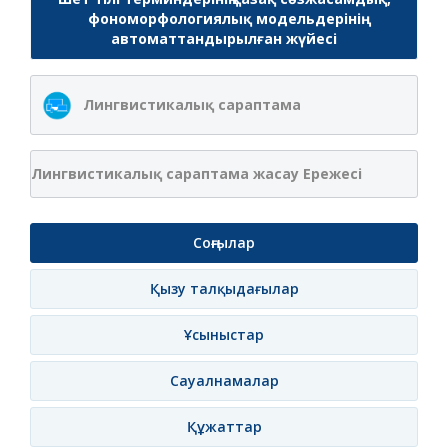
фономорфологиялық модельдерінің
автоматтандырылған жүйесі
Лингвистикалық сараптама
Лингвистикалық сараптама жасау Ережесі
Соңғылар
Қызу талқыдағылар
Ұсыныстар
Сауалнамалар
Құжаттар