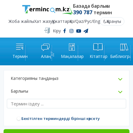
Базада барлығы
390 787
термин
Жоба жайлы
Хат жазу
Құжаттар
Қаз
/
Qaz
/
Рус
/
Eng
Қараңғы
Кіру
Термин
Алаң
Мақалалар
Кітаптар
Библиогра
Категорияны таңдаңыз
Барлығы
Бекітілген терминдерді бірінші көрсету