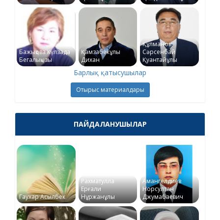
Құлманов
Бажықова Күлзада
Қамзабекұлы
Сәрсенбай
Бегалықызы
Дихан
Қуантайұлы
Барлық қатысушылар
Отырыс материалдары
ПАЙДАЛАНУШЫЛАР
Рахматулла
Амангелдиев
Ерғали
Норсултан
Гаухар Асылбек
Нұржанұлы
Джумабаевич