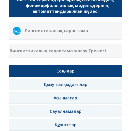
фономорфологиялық модельдерінің
автоматтандырылған жүйесі
Лингвистикалық сараптама
Лингвистикалық сараптама жасау Ережесі
Соңғылар
Қызу талқыдағылар
Ұсыныстар
Сауалнамалар
Құжаттар