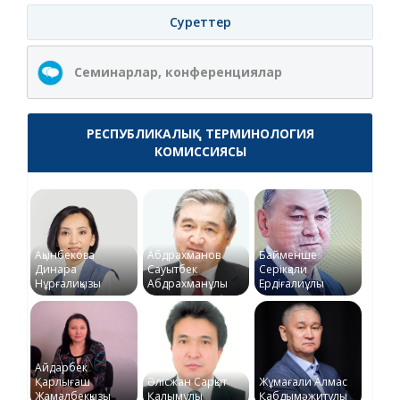
Суреттер
Семинарлар, конференциялар
РЕСПУБЛИКАЛЫҚ ТЕРМИНОЛОГИЯ
КОМИССИЯСЫ
Ақынбекова
Абдрахманов
Байменше
Динара
Сауытбек
Серікқали
Нұрғалиқызы
Абдрахманұлы
Ердіғалиұлы
Айдарбек
Қарлығаш
Әлісжан Сарқыт
Жұмағали Алмас
Жамалбекқызы
Қалымұлы
Қабдымәжитұлы