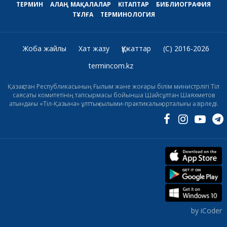
ТЕРМИН
АЛАҢ
МАҚАЛАЛАР
КІТАПТАР
БИБЛИОГРАФИЯ
ТҰЛҒА
ТЕРМИНОЛОГИЯ
Жоба жайлы
Хат жазу
Құжаттар
(C) 2016-2026
termincom.kz
Қазақстан Республикасының Ғылым және жоғары білім министрлігі Тіл
саясаты комитетінің тапсырмасы бойынша Шайсұлтан Шаяхметов
атындағы «Тіл-Қазына» ұлттық ғылыми-практикалық орталығы әзірледі.
by iCoder