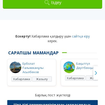
Іздеу
Ескерту!
Хабарлама қалдыру үшін
сайтқа кіру
керек.
САРАПШЫ МАМАНДАР
Ерболат
Бақытгүл
Ғалымжанұлы
Дәуітбекқызы Ысқ
Асылбеков
Хабарлама
Жазылу
Хабарлама
Жазылу
Барлық пост жүктелді
Шет тілі терминдерінің қазақ сөзжасамдық,