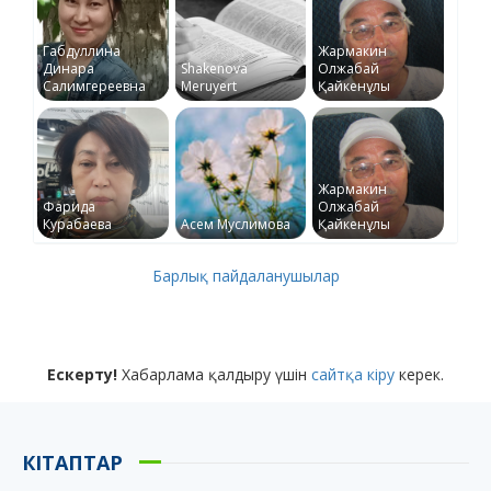
Габдуллина
Жармакин
Динара
Shakenova
Олжабай
Салимгереевна
Meruyert
Қайкенұлы
Жармакин
Фарида
Олжабай
Курабаева
Асем Муслимова
Қайкенұлы
Барлық пайдаланушылар
Ескерту!
Хабарлама қалдыру үшін
сайтқа кіру
керек.
КІТАПТАР