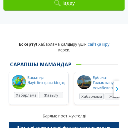
Іздеу
Ескерту!
Хабарлама қалдыру үшін
сайтқа кіру
керек.
САРАПШЫ МАМАНДАР
Бақытгүл
Ерболат
Дәуітбекқызы Ысқақ
Ғалымжанұлы
Асылбеков
Хабарлама
Жазылу
Хабарлама
Жазылу
Барлық пост жүктелді
Шет тілі терминдерінің қазақ сөзжасамдық,