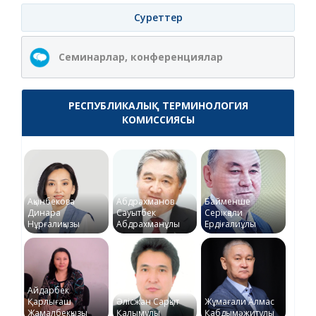
Суреттер
Семинарлар, конференциялар
РЕСПУБЛИКАЛЫҚ ТЕРМИНОЛОГИЯ
КОМИССИЯСЫ
Ақынбекова
Абдрахманов
Байменше
Динара
Сауытбек
Серікқали
Нұрғалиқызы
Абдрахманұлы
Ердіғалиұлы
Айдарбек
Қарлығаш
Әлісжан Сарқыт
Жұмағали Алмас
Жамалбекқызы
Қалымұлы
Қабдымәжитұлы