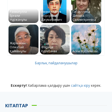
Рахматулла
Амангелдиев
Габдуллина
Ерғали
Норсултан
Динара
Нұржанұлы
Джумабаевич
Салимгереевна
Жармакин
Олжабай
Фарида
Қайкенұлы
Курабаева
Асем Муслимова
Барлық пайдаланушылар
Ескерту!
Хабарлама қалдыру үшін
сайтқа кіру
керек.
КІТАПТАР