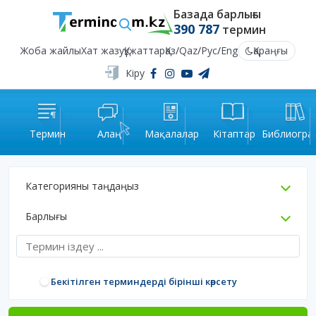
Базада барлығы
390 787
термин
Жоба жайлы
Хат жазу
Құжаттар
Қаз
/
Qaz
/
Рус
/
Eng
Қараңғы
Кіру
Термин
Алаң
Мақалалар
Кітаптар
Библиогра
Категорияны таңдаңыз
Барлығы
Бекітілген терминдерді бірінші көрсету