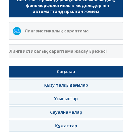
фономорфологиялық модельдерінің
автоматтандырылған жүйесі
Лингвистикалық сараптама
Лингвистикалық сараптама жасау Ережесі
Соңғылар
Қызу талқыдағылар
Ұсыныстар
Сауалнамалар
Құжаттар