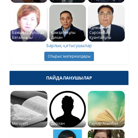
Құлманов
Бажықова Күлзада
Қамзабекұлы
Сәрсенбай
Бегалықызы
Дихан
Қуантайұлы
Барлық қатысушылар
Отырыс материалдары
ПАЙДАЛАНУШЫЛАР
Shakenova
Meruyert
Дархан
Гаухар Асылбек