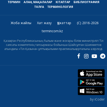
ТЕРМИН
АЛАҢ
МАҚАЛАЛАР
КІТАПТАР
БИБЛИОГРАФИЯ
ТҰЛҒА
ТЕРМИНОЛОГИЯ
Жоба жайлы
Хат жазу
Құжаттар
(C) 2016-2026
termincom.kz
Қазақстан Республикасының Ғылым және жоғары білім министрлігі Тіл
саясаты комитетінің тапсырмасы бойынша Шайсұлтан Шаяхметов
атындағы «Тіл-Қазына» ұлттық ғылыми-практикалық орталығы әзірледі.
by iCoder