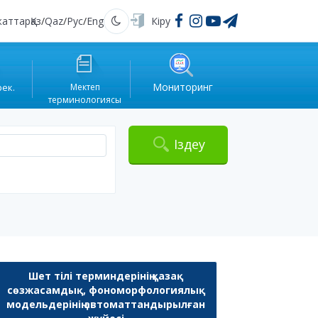
жаттар
Қаз
/
Qaz
/
Рус
/
Eng
Кіру
Қараңғы
Мониторинг
рек.
Мектеп
терминологиясы
Іздеу
Шет тілі терминдерінің қазақ
сөзжасамдық, фономорфологиялық
модельдерінің автоматтандырылған