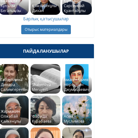
Бажықова
Құлманов
Күлзада
Қамзабекұлы
Сәрсенбай
Бегалықызы
Дихан
Қуантайұлы
Барлық қатысушылар
Отырыс материалдары
ПАЙДАЛАНУШЫЛАР
Габдуллина
Амангелдиев
Динара
Shakenova
Норсултан
Салимгереевна
Meruyert
Джумабаевич
Жармакин
Олжабай
Фарида
Асем
Қайкенұлы
Курабаева
Муслимова