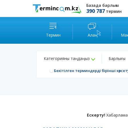
Базада барлығы
390 787
термин
Термин
Алаң
Ма
Категорияны таңдаңыз
Барлығы
Бекітілген терминдерді бірінші көрсет
Ескерту!
Хабарлама