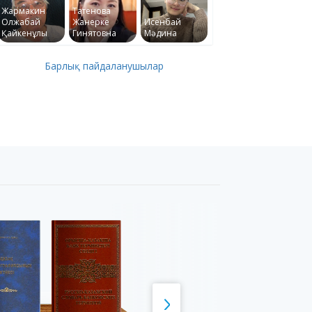
Жармакин
Татенова
Олжабай
Жанерке
Исенбай
Қайкенұлы
Гинятовна
Мәдина
Барлық пайдаланушылар