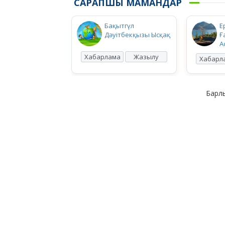
САРАПШЫ МАМАНДАР
Бақытгүл
Е
Дәуітбекқызы Ысқақ
Ғ
А
Хабарлама
Жазылу
Хабарл
Барлы