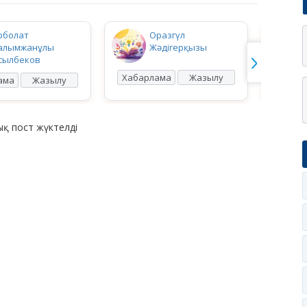
рболат
Оразгүл
алымжанұлы
Жәдігерқызы
сылбеков
Хабарлама
Жазылу
Хабар
ама
Жазылу
қ пост жүктелді