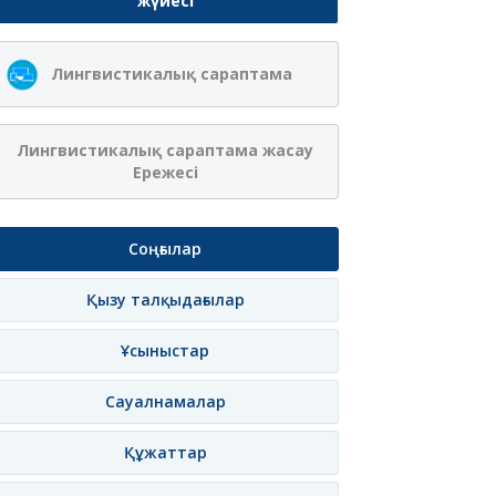
жүйесі
Ақжібек
Сая Ағанасқызы
Лингвистикалық сараптама
Нұрланқызы Ахмет
Итеғұлова
лама
Жазылу
Хабарлама
Жазылу
Хаб
Лингвистикалық сараптама жасау
Ережесі
Соңғылар
Қызу талқыдағылар
Ұсыныстар
Сауалнамалар
Құжаттар