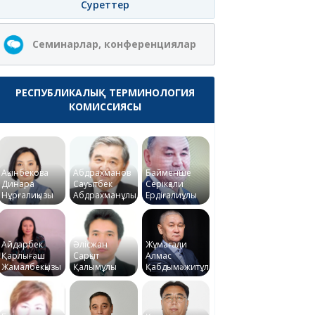
Суреттер
Семинарлар, конференциялар
РЕСПУБЛИКАЛЫҚ ТЕРМИНОЛОГИЯ
КОМИССИЯСЫ
Ақынбекова
Абдрахманов
Байменше
Динара
Сауытбек
Серікқали
Нұрғалиқызы
Абдрахманұлы
Ердіғалиұлы
Айдарбек
Әлісжан
Жұмағали
Қарлығаш
Сарқыт
Алмас
Жамалбекқызы
Қалымұлы
Қабдымәжитұлы