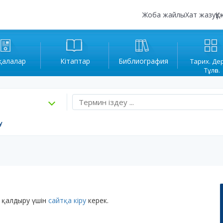
Жоба жайлы
Хат жазу
Құ
қалалар
Кітаптар
Библиография
Тарих. Де
Тұлға.
у
 қалдыру үшін
сайтқа кіру
керек.