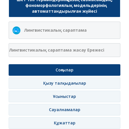
фономорфологиялық модельдерінің
автоматтандырылған жүйесі
Лингвистикалық сараптама
Лингвистикалық сараптама жасау Ережесі
Соңғылар
Қызу талқыдағылар
Ұсыныстар
Сауалнамалар
Құжаттар