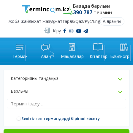
Базада барлығы
390 787
термин
Жоба жайлы
Хат жазу
Құжаттар
Қаз
/
Qaz
/
Рус
/
Eng
Қараңғы
Кіру
Термин
Алаң
Мақалалар
Кітаптар
Библиогра
Категорияны таңдаңыз
Барлығы
Бекітілген терминдерді бірінші көрсету