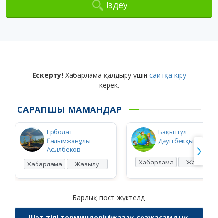
Іздеу
Ескерту!
Хабарлама қалдыру үшін
сайтқа кіру
керек.
САРАПШЫ МАМАНДАР
Ерболат
Бақытгүл
Ғалымжанұлы
Дәуітбекқызы Ысқ
Асылбеков
Хабарлама
Жазылу
Хабарлама
Жазылу
Барлық пост жүктелді
Шет тілі терминдерінің қазақ сөзжасамдық,