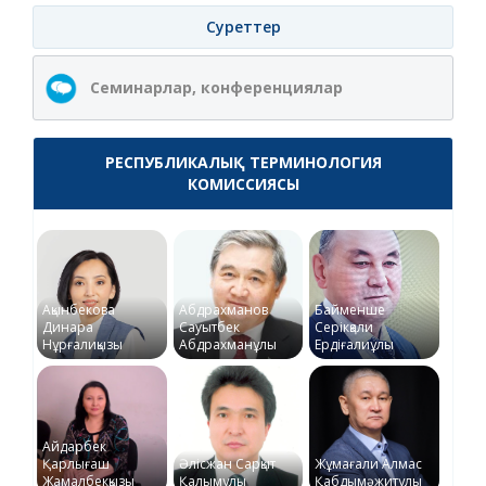
Суреттер
Семинарлар, конференциялар
РЕСПУБЛИКАЛЫҚ ТЕРМИНОЛОГИЯ
КОМИССИЯСЫ
Ақынбекова
Абдрахманов
Байменше
Динара
Сауытбек
Серікқали
Нұрғалиқызы
Абдрахманұлы
Ердіғалиұлы
Айдарбек
Қарлығаш
Әлісжан Сарқыт
Жұмағали Алмас
Жамалбекқызы
Қалымұлы
Қабдымәжитұлы