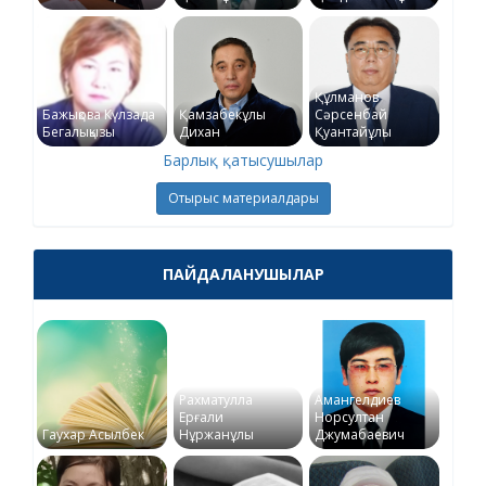
Құлманов
Бажықова Күлзада
Қамзабекұлы
Сәрсенбай
Бегалықызы
Дихан
Қуантайұлы
Барлық қатысушылар
Отырыс материалдары
ПАЙДАЛАНУШЫЛАР
Рахматулла
Амангелдиев
Ерғали
Норсултан
Гаухар Асылбек
Нұржанұлы
Джумабаевич