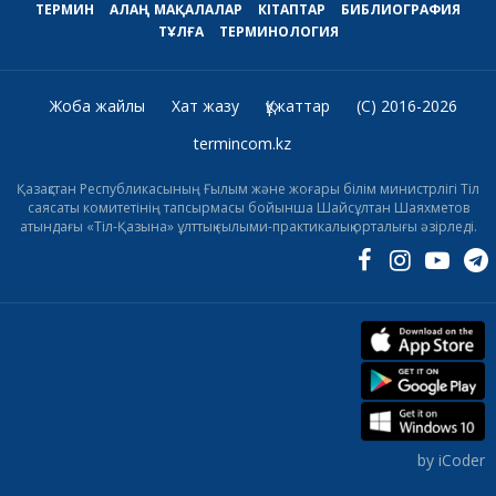
ТЕРМИН
АЛАҢ
МАҚАЛАЛАР
КІТАПТАР
БИБЛИОГРАФИЯ
ТҰЛҒА
ТЕРМИНОЛОГИЯ
Жоба жайлы
Хат жазу
Құжаттар
(C) 2016-2026
termincom.kz
Қазақстан Республикасының Ғылым және жоғары білім министрлігі Тіл
саясаты комитетінің тапсырмасы бойынша Шайсұлтан Шаяхметов
атындағы «Тіл-Қазына» ұлттық ғылыми-практикалық орталығы әзірледі.
by iCoder