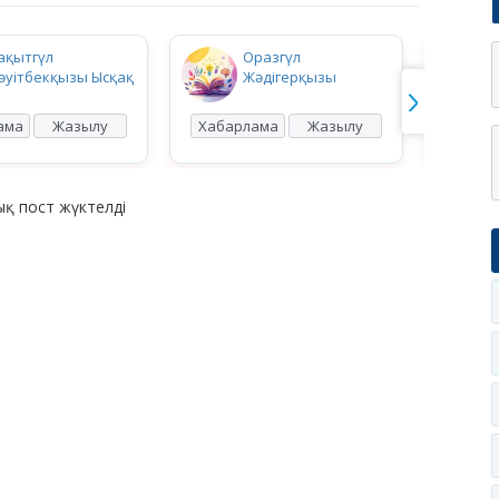
ақытгүл
Оразгүл
әуітбекқызы Ысқақ
Жәдігерқызы
ама
Жазылу
Хабарлама
Жазылу
Хабар
қ пост жүктелді