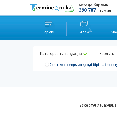
Базада барлығы
390 787
термин
Термин
Алаң
Ма
Категорияны таңдаңыз
Барлығы
Бекітілген терминдерді бірінші көрсет
Ескерту!
Хабарлама