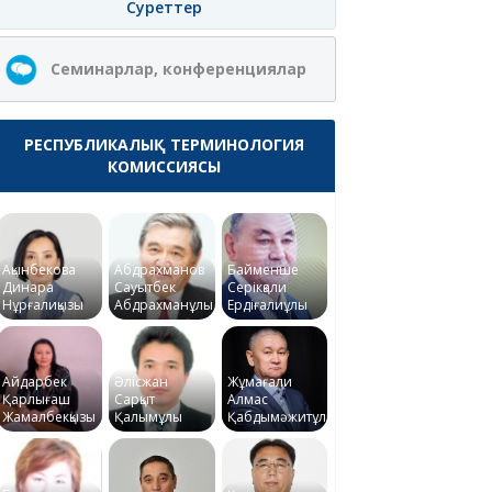
Суреттер
Семинарлар, конференциялар
РЕСПУБЛИКАЛЫҚ ТЕРМИНОЛОГИЯ
КОМИССИЯСЫ
Ақынбекова
Абдрахманов
Байменше
Динара
Сауытбек
Серікқали
Нұрғалиқызы
Абдрахманұлы
Ердіғалиұлы
Айдарбек
Әлісжан
Жұмағали
Қарлығаш
Сарқыт
Алмас
Жамалбекқызы
Қалымұлы
Қабдымәжитұлы