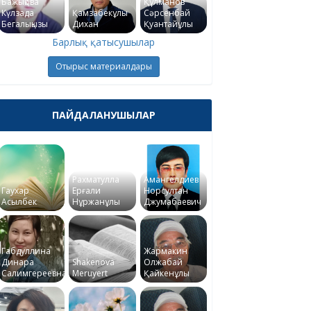
Бажықова
Құлманов
Күлзада
Қамзабекұлы
Сәрсенбай
Бегалықызы
Дихан
Қуантайұлы
Барлық қатысушылар
Отырыс материалдары
ПАЙДАЛАНУШЫЛАР
Рахматулла
Амангелдиев
Гаухар
Ерғали
Норсултан
Асылбек
Нұржанұлы
Джумабаевич
Габдуллина
Жармакин
Динара
Shakenova
Олжабай
Салимгереевна
Meruyert
Қайкенұлы