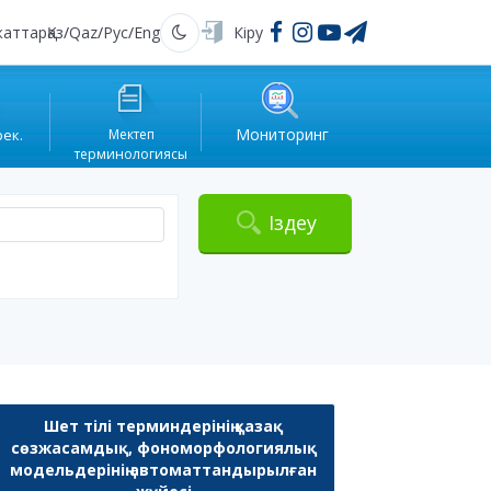
жаттар
Қаз
/
Qaz
/
Рус
/
Eng
Кіру
Қараңғы
Мониторинг
рек.
Мектеп
терминологиясы
Іздеу
Шет тілі терминдерінің қазақ
сөзжасамдық, фономорфологиялық
модельдерінің автоматтандырылған