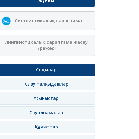
жүйесі
Ақжібек
Сая Ағанасқызы
Лингвистикалық сараптама
Нұрланқызы Ахмет
Итеғұлова
лама
Жазылу
Хабарлама
Жазылу
Хаб
Лингвистикалық сараптама жасау
Ережесі
Соңғылар
Қызу талқыдағылар
Ұсыныстар
Сауалнамалар
Құжаттар