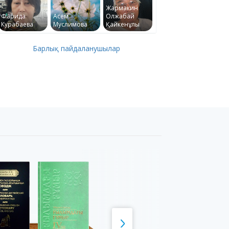
Жармакин
Фарида
Асем
Олжабай
Курабаева
Муслимова
Қайкенұлы
Барлық пайдаланушылар