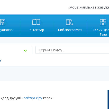
Жоба жайлы
Хат жазу
Құ
қалалар
Кітаптар
Библиография
Тарих. Де
Тұлға.
у
 қалдыру үшін
сайтқа кіру
керек.