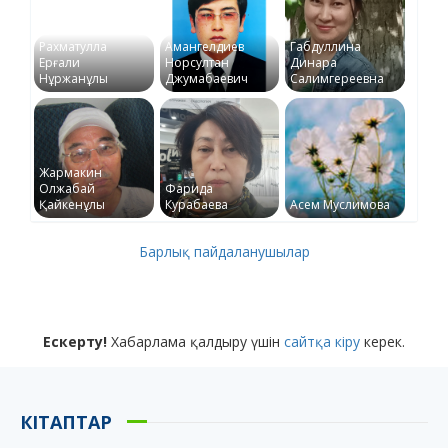
Рахматулла
Амангелдиев
Габдуллина
Ерғали
Норсултан
Динара
Нұржанұлы
Джумабаевич
Салимгереевна
Жармакин
Олжабай
Фарида
Қайкенұлы
Курабаева
Асем Муслимова
Барлық пайдаланушылар
Ескерту!
Хабарлама қалдыру үшін
сайтқа кіру
керек.
КІТАПТАР