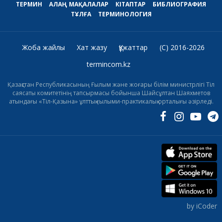
ТЕРМИН
АЛАҢ
МАҚАЛАЛАР
КІТАПТАР
БИБЛИОГРАФИЯ
ТҰЛҒА
ТЕРМИНОЛОГИЯ
Жоба жайлы
Хат жазу
Құжаттар
(C) 2016-2026
termincom.kz
Қазақстан Республикасының Ғылым және жоғары білім министрлігі Тіл
саясаты комитетінің тапсырмасы бойынша Шайсұлтан Шаяхметов
атындағы «Тіл-Қазына» ұлттық ғылыми-практикалық орталығы әзірледі.
by iCoder