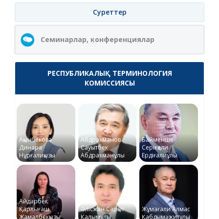
Суреттер
Семинарлар, конференциялар
РЕСПУБЛИКАЛЫҚ ТЕРМИНОЛОГИЯ
КОМИССИЯСЫ
Ақынбекова
Абдрахманов
Байменше
Динара
Сауытбек
Серікқали
Нұрғалиқызы
Абдрахманұлы
Ердіғалиұлы
Айдарбек
Қарлығаш
Әлісжан Сарқыт
Жұмағали Алмас
Жамалбекқызы
Қалымұлы
Қабдымәжитұлы