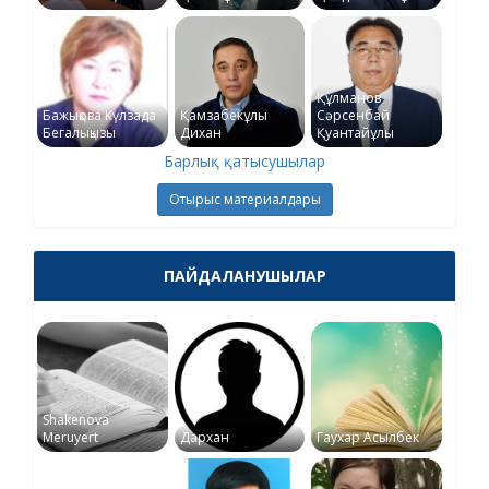
Құлманов
Бажықова Күлзада
Қамзабекұлы
Сәрсенбай
Бегалықызы
Дихан
Қуантайұлы
Барлық қатысушылар
Отырыс материалдары
ПАЙДАЛАНУШЫЛАР
Shakenova
Meruyert
Дархан
Гаухар Асылбек