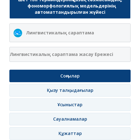
фономорфологиялық модельдерінің
автоматтандырылған жүйесі
Лингвистикалық сараптама
Лингвистикалық сараптама жасау Ережесі
Соңғылар
Қызу талқыдағылар
Ұсыныстар
Сауалнамалар
Құжаттар