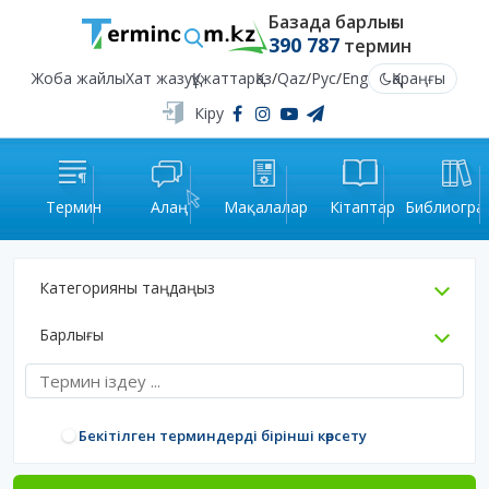
Базада барлығы
390 787
термин
Жоба жайлы
Хат жазу
Құжаттар
Қаз
/
Qaz
/
Рус
/
Eng
Қараңғы
Кіру
Термин
Алаң
Мақалалар
Кітаптар
Библиогра
Категорияны таңдаңыз
Барлығы
Бекітілген терминдерді бірінші көрсету