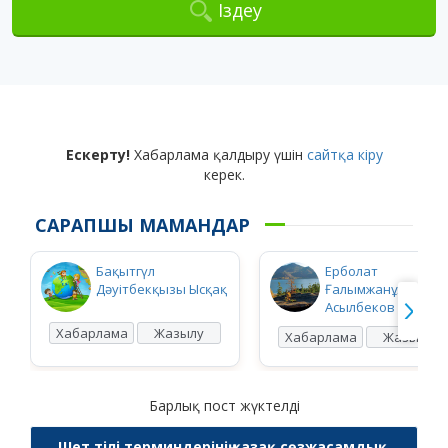
Іздеу
Ескерту!
Хабарлама қалдыру үшін
сайтқа кіру
керек.
САРАПШЫ МАМАНДАР
Бақытгүл
Ерболат
Дәуітбекқызы Ысқақ
Ғалымжанұлы
Асылбеков
Хабарлама
Жазылу
Хабарлама
Жазылу
Барлық пост жүктелді
Шет тілі терминдерінің қазақ сөзжасамдық,