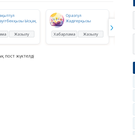
ақытгүл
Оразгүл
әуітбекқызы Ысқақ
Жәдігерқызы
ама
Жазылу
Хабарлама
Жазылу
Хабар
қ пост жүктелді