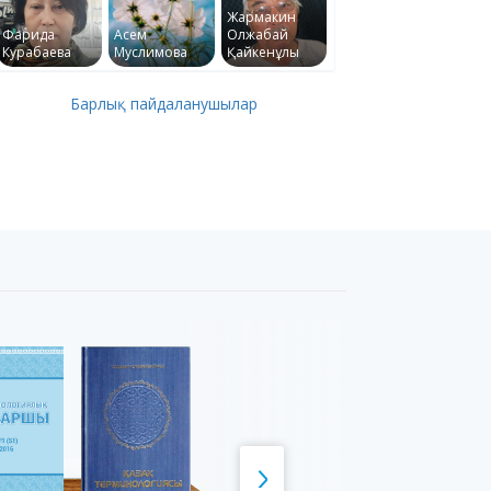
Жармакин
Фарида
Асем
Олжабай
Курабаева
Муслимова
Қайкенұлы
Барлық пайдаланушылар