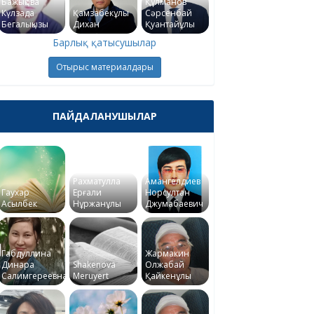
Бажықова
Құлманов
Күлзада
Қамзабекұлы
Сәрсенбай
Бегалықызы
Дихан
Қуантайұлы
Барлық қатысушылар
Отырыс материалдары
ПАЙДАЛАНУШЫЛАР
Рахматулла
Амангелдиев
Гаухар
Ерғали
Норсултан
Асылбек
Нұржанұлы
Джумабаевич
Габдуллина
Жармакин
Динара
Shakenova
Олжабай
Салимгереевна
Meruyert
Қайкенұлы