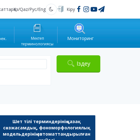
жаттар
Қаз
/
Qaz
/
Рус
/
Eng
Кіру
Қараңғы
Мониторинг
рек.
Мектеп
терминологиясы
Іздеу
Шет тілі терминдерінің қазақ
сөзжасамдық, фономорфологиялық
модельдерінің автоматтандырылған