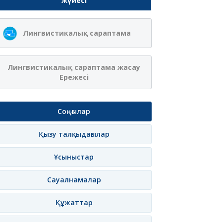
жүйесі
Ақжібек
Сая Ағанасқызы
Лингвистикалық сараптама
Нұрланқызы Ахмет
Итеғұлова
лама
Жазылу
Хабарлама
Жазылу
Хаб
Лингвистикалық сараптама жасау
Ережесі
Соңғылар
Қызу талқыдағылар
Ұсыныстар
Сауалнамалар
Құжаттар