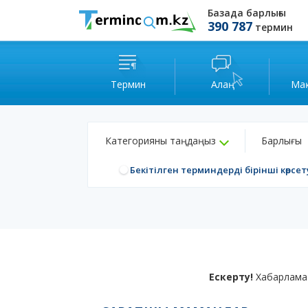
Базада барлығы
390 787
термин
Термин
Алаң
Ма
Категорияны таңдаңыз
Барлығы
Бекітілген терминдерді бірінші көрсет
Ескерту!
Хабарлама