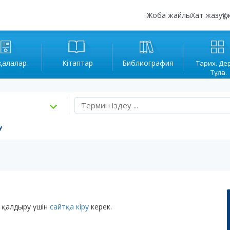
Жоба жайлы
Хат жазу
Құ
қалалар
Кітаптар
Библиография
Тарих. Де
Тұлға.
у
 қалдыру үшін
сайтқа кіру
керек.