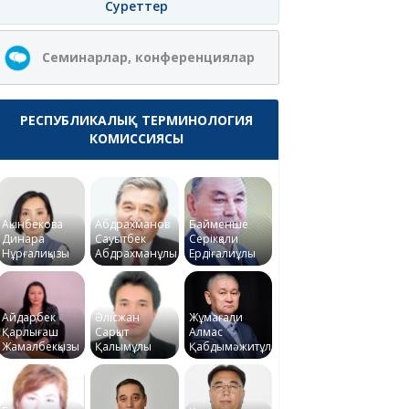
Суреттер
Семинарлар, конференциялар
РЕСПУБЛИКАЛЫҚ ТЕРМИНОЛОГИЯ
КОМИССИЯСЫ
Ақынбекова
Абдрахманов
Байменше
Динара
Сауытбек
Серікқали
Нұрғалиқызы
Абдрахманұлы
Ердіғалиұлы
Айдарбек
Әлісжан
Жұмағали
Қарлығаш
Сарқыт
Алмас
Жамалбекқызы
Қалымұлы
Қабдымәжитұлы