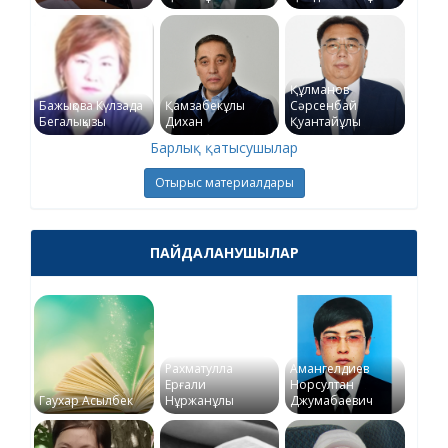
Құлманов
Бажықова Күлзада
Қамзабекұлы
Сәрсенбай
Бегалықызы
Дихан
Қуантайұлы
Барлық қатысушылар
Отырыс материалдары
ПАЙДАЛАНУШЫЛАР
Рахматулла
Амангелдиев
Ерғали
Норсултан
Гаухар Асылбек
Нұржанұлы
Джумабаевич