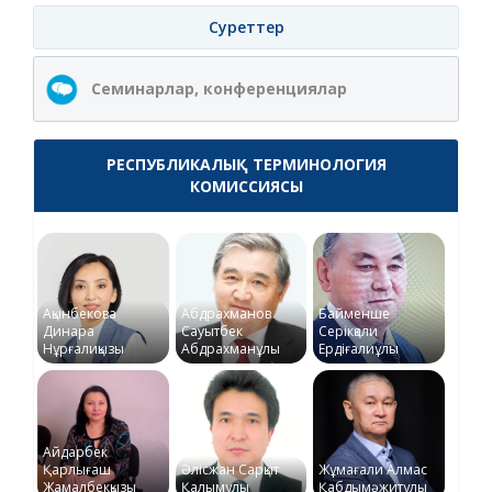
Суреттер
Семинарлар, конференциялар
РЕСПУБЛИКАЛЫҚ ТЕРМИНОЛОГИЯ
КОМИССИЯСЫ
Ақынбекова
Абдрахманов
Байменше
Динара
Сауытбек
Серікқали
Нұрғалиқызы
Абдрахманұлы
Ердіғалиұлы
Айдарбек
Қарлығаш
Әлісжан Сарқыт
Жұмағали Алмас
Жамалбекқызы
Қалымұлы
Қабдымәжитұлы