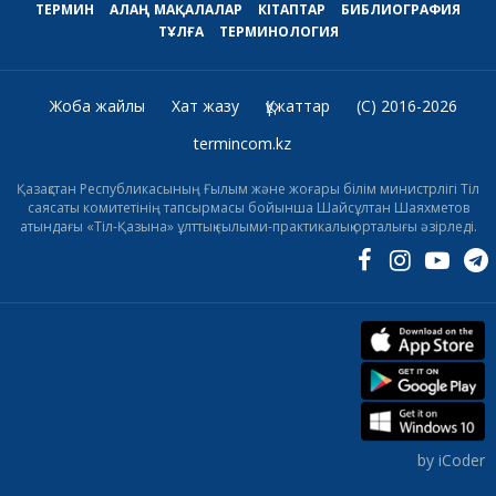
ТЕРМИН
АЛАҢ
МАҚАЛАЛАР
КІТАПТАР
БИБЛИОГРАФИЯ
ТҰЛҒА
ТЕРМИНОЛОГИЯ
Жоба жайлы
Хат жазу
Құжаттар
(C) 2016-2026
termincom.kz
Қазақстан Республикасының Ғылым және жоғары білім министрлігі Тіл
саясаты комитетінің тапсырмасы бойынша Шайсұлтан Шаяхметов
атындағы «Тіл-Қазына» ұлттық ғылыми-практикалық орталығы әзірледі.
by iCoder