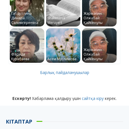
Габдуллина
Жармакин
Динара
Shakenova
Олжабай
Салимгереевна
Meruyert
Қайкенұлы
Жармакин
Фарида
Олжабай
Курабаева
Асем Муслимова
Қайкенұлы
Барлық пайдаланушылар
Ескерту!
Хабарлама қалдыру үшін
сайтқа кіру
керек.
КІТАПТАР