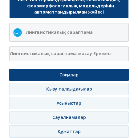
фономорфологиялық модельдерінің
автоматтандырылған жүйесі
Лингвистикалық сараптама
Лингвистикалық сараптама жасау Ережесі
Соңғылар
Қызу талқыдағылар
Ұсыныстар
Сауалнамалар
Құжаттар