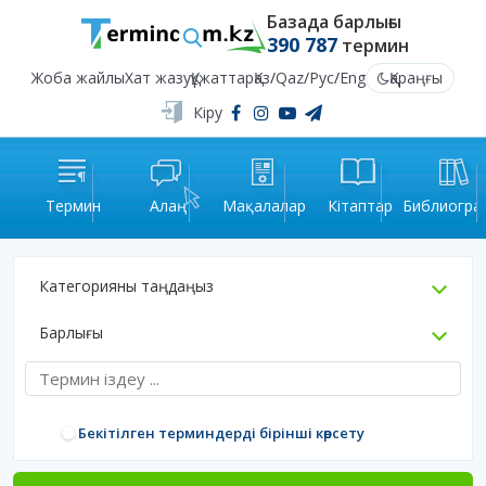
Базада барлығы
390 787
термин
Жоба жайлы
Хат жазу
Құжаттар
Қаз
/
Qaz
/
Рус
/
Eng
Қараңғы
Кіру
Термин
Алаң
Мақалалар
Кітаптар
Библиогра
Категорияны таңдаңыз
Барлығы
Бекітілген терминдерді бірінші көрсету