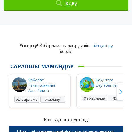
Іздеу
Ескерту!
Хабарлама қалдыру үшін
сайтқа кіру
керек.
САРАПШЫ МАМАНДАР
Ерболат
Бақытгүл
Ғалымжанұлы
Дәуітбекқызы Ысқ
Асылбеков
Хабарлама
Жазылу
Хабарлама
Жазылу
Барлық пост жүктелді
Шет тілі терминдерінің қазақ сөзжасамдық,