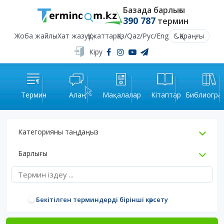
Базада барлығы
390 787
термин
Жоба жайлы
Хат жазу
Құжаттар
Қаз
/
Qaz
/
Рус
/
Eng
Қараңғы
Кіру
Термин
Алаң
Мақалалар
Кітаптар
Библиогра
Категорияны таңдаңыз
Барлығы
Бекітілген терминдерді бірінші көрсету