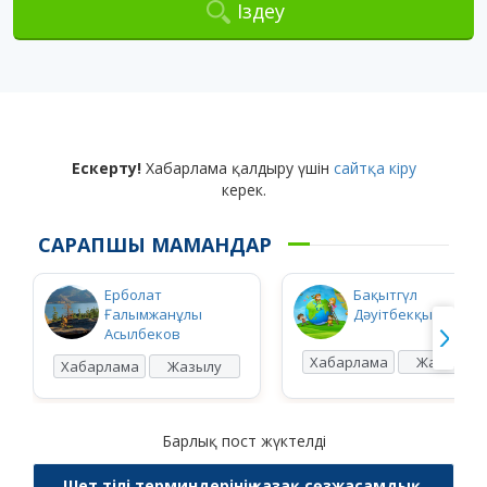
Іздеу
Ескерту!
Хабарлама қалдыру үшін
сайтқа кіру
керек.
САРАПШЫ МАМАНДАР
Ерболат
Бақытгүл
Ғалымжанұлы
Дәуітбекқызы Ысқ
Асылбеков
Хабарлама
Жазылу
Хабарлама
Жазылу
Барлық пост жүктелді
Шет тілі терминдерінің қазақ сөзжасамдық,