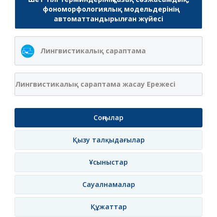
фономорфологиялық модельдерінің
автоматтандырылған жүйесі
Лингвистикалық сараптама
Лингвистикалық сараптама жасау Ережесі
Соңғылар
Қызу талқыдағылар
Ұсыныстар
Сауалнамалар
Құжаттар