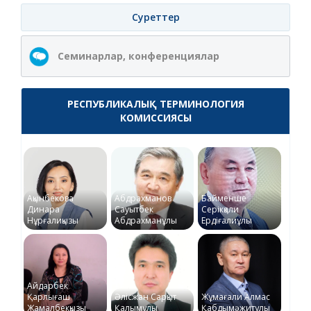
Суреттер
Семинарлар, конференциялар
РЕСПУБЛИКАЛЫҚ ТЕРМИНОЛОГИЯ
КОМИССИЯСЫ
Ақынбекова
Абдрахманов
Байменше
Динара
Сауытбек
Серікқали
Нұрғалиқызы
Абдрахманұлы
Ердіғалиұлы
Айдарбек
Қарлығаш
Әлісжан Сарқыт
Жұмағали Алмас
Жамалбекқызы
Қалымұлы
Қабдымәжитұлы