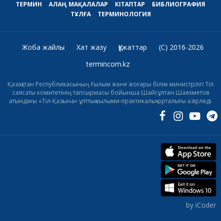
ТЕРМИН
АЛАҢ
МАҚАЛАЛАР
КІТАПТАР
БИБЛИОГРАФИЯ
ТҰЛҒА
ТЕРМИНОЛОГИЯ
Жоба жайлы
Хат жазу
Құжаттар
(C) 2016-2026
termincom.kz
Қазақстан Республикасының Ғылым және жоғары білім министрлігі Тіл
саясаты комитетінің тапсырмасы бойынша Шайсұлтан Шаяхметов
атындағы «Тіл-Қазына» ұлттық ғылыми-практикалық орталығы әзірледі.
by iCoder