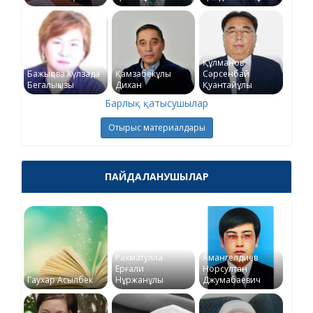
Құлманов
Бажықова Күлзада
Қамзабекұлы
Сәрсенбай
Бегалықызы
Дихан
Қуантайұлы
Барлық қатысушылар
Отырыс материалдары
ПАЙДАЛАНУШЫЛАР
Рахматулла
Амангелдиев
Ерғали
Норсултан
Гаухар Асылбек
Нұржанұлы
Джумабаевич