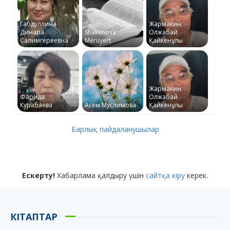
Габдуллина
Жармакин
Динара
Shakenova
Олжабай
Салимгереевна
Meruyert
Қайкенұлы
Жармакин
Фарида
Олжабай
Курабаева
Асем Муслимова
Қайкенұлы
Барлық пайдаланушылар
Ескерту!
Хабарлама қалдыру үшін
сайтқа кіру
керек.
КІТАПТАР