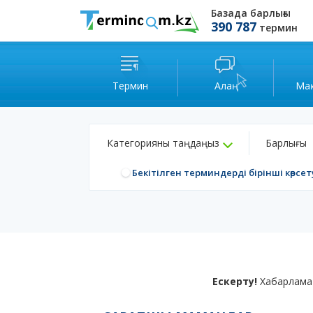
Базада барлығы
390 787
термин
Термин
Алаң
Ма
Категорияны таңдаңыз
Барлығы
Бекітілген терминдерді бірінші көрсет
Ескерту!
Хабарлама