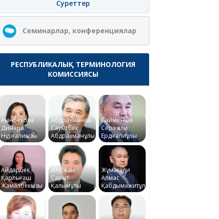
Суреттер
Семинарлар, конференциялар
РЕСПУБЛИКАЛЫҚ ТЕРМИНОЛОГИЯ
КОМИССИЯСЫ
Ақынбекова
Абдрахманов
Байменше
Динара
Сауытбек
Серікқали
Нұрғалиқызы
Абдрахманұлы
Ердіғалиұлы
Айдарбек
Әлісжан
Жұмағали
Қарлығаш
Сарқыт
Алмас
Жамалбекқызы
Қалымұлы
Қабдымәжитұлы