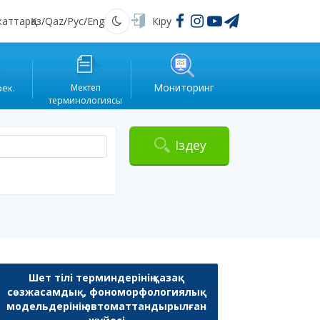
жаттар
Қаз
/
Qaz
/
Рус
/
Eng
Кіру
Қараңғы
Мониторинг
рек.
Мектеп
терминологиясы
Іздеу
Шет тілі терминдерінің қазақ
сөзжасамдық, фономорфологиялық
модельдерінің автоматтандырылған