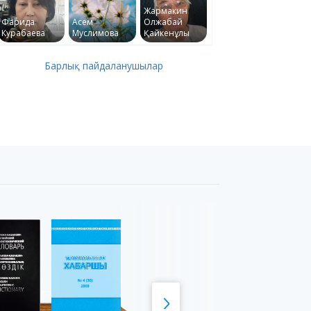
Жармакин
Фарида
Асем
Олжабай
Курабаева
Муслимова
Қайкенұлы
Барлық пайдаланушылар