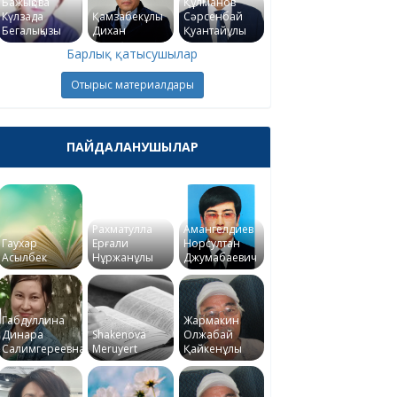
Бажықова
Құлманов
Күлзада
Қамзабекұлы
Сәрсенбай
Бегалықызы
Дихан
Қуантайұлы
Барлық қатысушылар
Отырыс материалдары
ПАЙДАЛАНУШЫЛАР
Рахматулла
Амангелдиев
Гаухар
Ерғали
Норсултан
Асылбек
Нұржанұлы
Джумабаевич
Габдуллина
Жармакин
Динара
Shakenova
Олжабай
Салимгереевна
Meruyert
Қайкенұлы