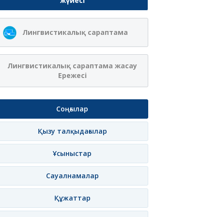
жүйесі
Ақжібек
Сая Ағанасқызы
Лингвистикалық сараптама
Нұрланқызы Ахмет
Итеғұлова
лама
Жазылу
Хабарлама
Жазылу
Хаб
Лингвистикалық сараптама жасау
Ережесі
Соңғылар
Қызу талқыдағылар
Ұсыныстар
Сауалнамалар
Құжаттар