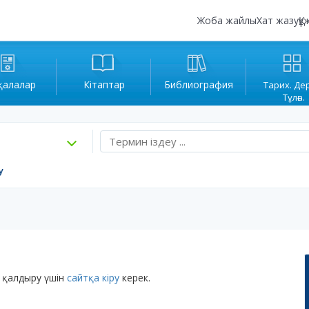
Жоба жайлы
Хат жазу
Құ
қалалар
Кітаптар
Библиография
Тарих. Де
Тұлға.
у
 қалдыру үшін
сайтқа кіру
керек.