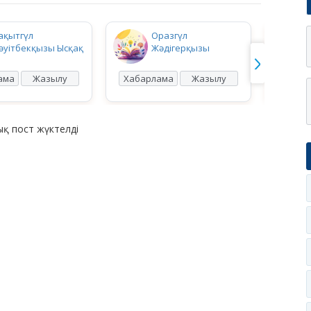
ақытгүл
Оразгүл
әуітбекқызы Ысқақ
Жәдігерқызы
ама
Жазылу
Хабарлама
Жазылу
Хабар
қ пост жүктелді