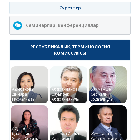
Суреттер
Семинарлар, конференциялар
РЕСПУБЛИКАЛЫҚ ТЕРМИНОЛОГИЯ
КОМИССИЯСЫ
Ақынбекова
Абдрахманов
Байменше
Динара
Сауытбек
Серікқали
Нұрғалиқызы
Абдрахманұлы
Ердіғалиұлы
Айдарбек
Қарлығаш
Әлісжан Сарқыт
Жұмағали Алмас
Жамалбекқызы
Қалымұлы
Қабдымәжитұлы