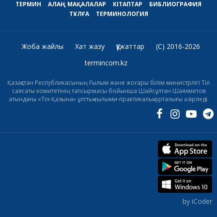
ТЕРМИН
АЛАҢ
МАҚАЛАЛАР
КІТАПТАР
БИБЛИОГРАФИЯ
ТҰЛҒА
ТЕРМИНОЛОГИЯ
Жоба жайлы
Хат жазу
Құжаттар
(C) 2016-2026
termincom.kz
Қазақстан Республикасының Ғылым және жоғары білім министрлігі Тіл
саясаты комитетінің тапсырмасы бойынша Шайсұлтан Шаяхметов
атындағы «Тіл-Қазына» ұлттық ғылыми-практикалық орталығы әзірледі.
by iCoder