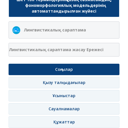
фономорфологиялық модельдерінің
автоматтандырылған жүйесі
Лингвистикалық сараптама
Лингвистикалық сараптама жасау Ережесі
Соңғылар
Қызу талқыдағылар
Ұсыныстар
Сауалнамалар
Құжаттар