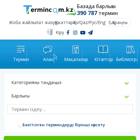
Базада барлығы
390 787
термин
Жоба жайлы
Хат жазу
Құжаттар
Қаз
/
Qaz
/
Рус
/
Eng
Қараңғы
Кіру
Термин
Алаң
Мақалалар
Кітаптар
Библиогра
Категорияны таңдаңыз
Барлығы
Бекітілген терминдерді бірінші көрсету