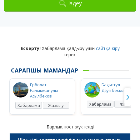
Іздеу
Ескерту!
Хабарлама қалдыру үшін
сайтқа кіру
керек.
САРАПШЫ МАМАНДАР
Ерболат
Бақытгүл
Ғалымжанұлы
Дәуітбекқызы Ысқ
Асылбеков
Хабарлама
Жазылу
Хабарлама
Жазылу
Барлық пост жүктелді
Шет тілі терминдерінің қазақ сөзжасамдық,