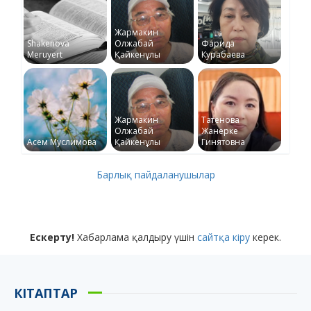
Жармакин
Shakenova
Олжабай
Фарида
Meruyert
Қайкенұлы
Курабаева
Жармакин
Татенова
Олжабай
Жанерке
Асем Муслимова
Қайкенұлы
Гинятовна
Барлық пайдаланушылар
Ескерту!
Хабарлама қалдыру үшін
сайтқа кіру
керек.
КІТАПТАР