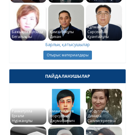
Құлманов
Бажықова Күлзада
Қамзабекұлы
Сәрсенбай
Бегалықызы
Дихан
Қуантайұлы
Барлық қатысушылар
Отырыс материалдары
ПАЙДАЛАНУШЫЛАР
Рахматулла
Амангелдиев
Габдуллина
Ерғали
Норсултан
Динара
Нұржанұлы
Джумабаевич
Салимгереевна