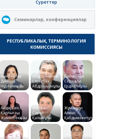
Суреттер
Семинарлар, конференциялар
РЕСПУБЛИКАЛЫҚ ТЕРМИНОЛОГИЯ
КОМИССИЯСЫ
Ақынбекова
Абдрахманов
Байменше
Динара
Сауытбек
Серікқали
Нұрғалиқызы
Абдрахманұлы
Ердіғалиұлы
Айдарбек
Әлісжан
Жұмағали
Қарлығаш
Сарқыт
Алмас
Жамалбекқызы
Қалымұлы
Қабдымәжитұлы