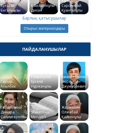
Бажықова
Құлманов
Күлзада
Қамзабекұлы
Сәрсенбай
Бегалықызы
Дихан
Қуантайұлы
Барлық қатысушылар
Отырыс материалдары
ПАЙДАЛАНУШЫЛАР
Рахматулла
Амангелдиев
Гаухар
Ерғали
Норсултан
Асылбек
Нұржанұлы
Джумабаевич
Габдуллина
Жармакин
Динара
Shakenova
Олжабай
Салимгереевна
Meruyert
Қайкенұлы