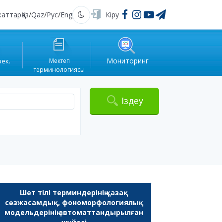
жаттар
Қаз
/
Qaz
/
Рус
/
Eng
Кіру
Қараңғы
Мониторинг
рек.
Мектеп
терминологиясы
Іздеу
Шет тілі терминдерінің қазақ
сөзжасамдық, фономорфологиялық
модельдерінің автоматтандырылған