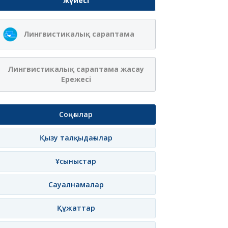
жүйесі
Ақжібек
Сая Ағанасқызы
Лингвистикалық сараптама
Нұрланқызы Ахмет
Итеғұлова
лама
Жазылу
Хабарлама
Жазылу
Хаб
Лингвистикалық сараптама жасау
Ережесі
Соңғылар
Қызу талқыдағылар
Ұсыныстар
Сауалнамалар
Құжаттар