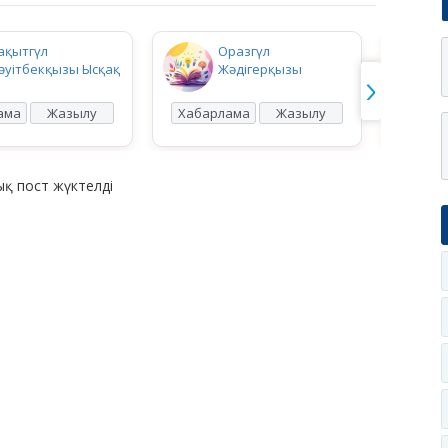
ақытгүл
Оразгүл
әуітбекқызы Ысқақ
Жәдігерқызы
ама
Жазылу
Хабарлама
Жазылу
Хабар
қ пост жүктелді