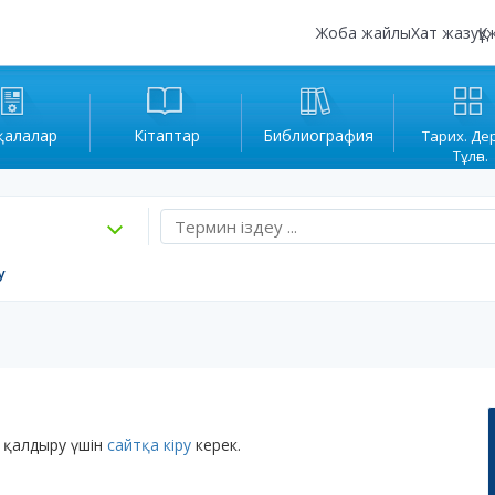
Жоба жайлы
Хат жазу
Құ
қалалар
Кітаптар
Библиография
Тарих. Де
Тұлға.
у
 қалдыру үшін
сайтқа кіру
керек.