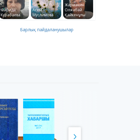
Жармакин
Фарида
Асем
Олжабай
Курабаева
Муслимова
Қайкенұлы
Барлық пайдаланушылар