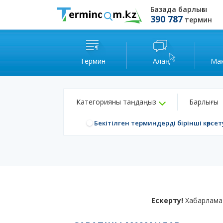
Базада барлығы
390 787
термин
Термин
Алаң
Ма
Категорияны таңдаңыз
Барлығы
Бекітілген терминдерді бірінші көрсет
Ескерту!
Хабарлама