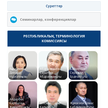
Суреттер
Семинарлар, конференциялар
РЕСПУБЛИКАЛЫҚ ТЕРМИНОЛОГИЯ
КОМИССИЯСЫ
Ақынбекова
Абдрахманов
Байменше
Динара
Сауытбек
Серікқали
Нұрғалиқызы
Абдрахманұлы
Ердіғалиұлы
Айдарбек
Қарлығаш
Әлісжан Сарқыт
Жұмағали Алмас
Жамалбекқызы
Қалымұлы
Қабдымәжитұлы