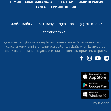
ТЕРМИН
АЛАҢ
МАҚАЛАЛАР
КІТАПТАР
БИБЛИОГРАФИЯ
ТҰЛҒА
ТЕРМИНОЛОГИЯ
Жоба жайлы
Хат жазу
Құжаттар
(C) 2016-2026
termincom.kz
Қазақстан Республикасының Ғылым және жоғары білім министрлігі Тіл
саясаты комитетінің тапсырмасы бойынша Шайсұлтан Шаяхметов
атындағы «Тіл-Қазына» ұлттық ғылыми-практикалық орталығы әзірледі.
by iCoder