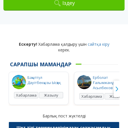
Іздеу
Ескерту!
Хабарлама қалдыру үшін
сайтқа кіру
керек.
САРАПШЫ МАМАНДАР
Бақытгүл
Ерболат
Дәуітбекқызы Ысқақ
Ғалымжанұлы
Асылбеков
Хабарлама
Жазылу
Хабарлама
Жазылу
Барлық пост жүктелді
Шет тілі терминдерінің қазақ сөзжасамдық,