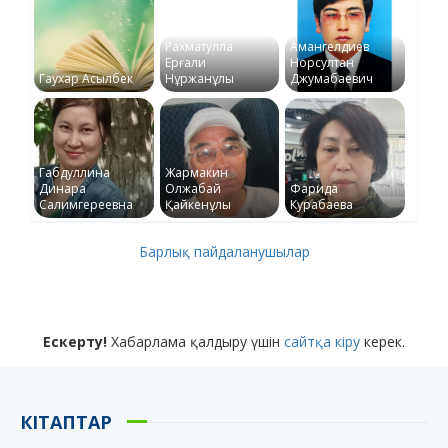
Рахматулла
Амангелдиев
Ерғали
Норсултан
Гаухар Асылбек
Нұржанұлы
Джумабаевич
Габдуллина
Жармакин
Динара
Олжабай
Фарида
Салимгереевна
Қайкенұлы
Курабаева
Барлық пайдаланушылар
Ескерту!
Хабарлама қалдыру үшін
сайтқа кіру
керек.
КІТАПТАР