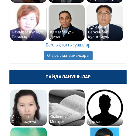
Құлманов
Бажықова Күлзада
Қамзабекұлы
Сәрсенбай
Бегалықызы
Дихан
Қуантайұлы
Барлық қатысушылар
Отырыс материалдары
ПАЙДАЛАНУШЫЛАР
Gulzhaina
Shakenova
Duisenbayeva
Meruyert
Дархан