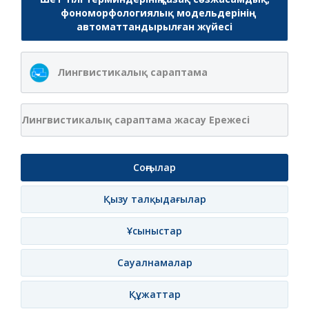
фономорфологиялық модельдерінің
автоматтандырылған жүйесі
Лингвистикалық сараптама
Лингвистикалық сараптама жасау Ережесі
Соңғылар
Қызу талқыдағылар
Ұсыныстар
Сауалнамалар
Құжаттар