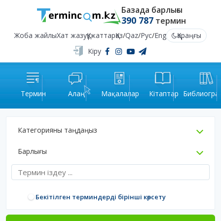
Базада барлығы
390 787
термин
Жоба жайлы
Хат жазу
Құжаттар
Қаз
/
Qaz
/
Рус
/
Eng
Қараңғы
Кіру
Термин
Алаң
Мақалалар
Кітаптар
Библиогра
Категорияны таңдаңыз
Барлығы
Бекітілген терминдерді бірінші көрсету