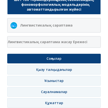
фономорфологиялық модельдерінің
автоматтандырылған жүйесі
Лингвистикалық сараптама
Лингвистикалық сараптама жасау Ережесі
Соңғылар
Қызу талқыдағылар
Ұсыныстар
Сауалнамалар
Құжаттар