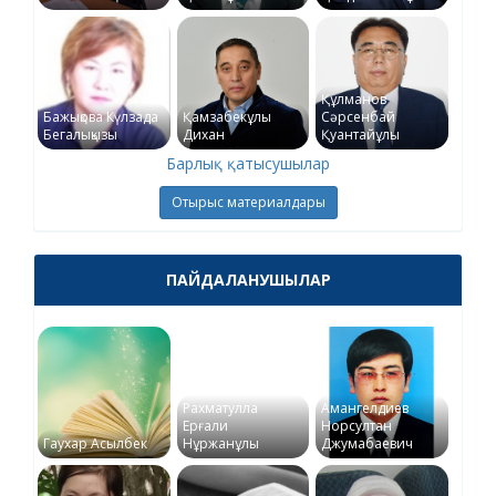
Құлманов
Бажықова Күлзада
Қамзабекұлы
Сәрсенбай
Бегалықызы
Дихан
Қуантайұлы
Барлық қатысушылар
Отырыс материалдары
ПАЙДАЛАНУШЫЛАР
Рахматулла
Амангелдиев
Ерғали
Норсултан
Гаухар Асылбек
Нұржанұлы
Джумабаевич