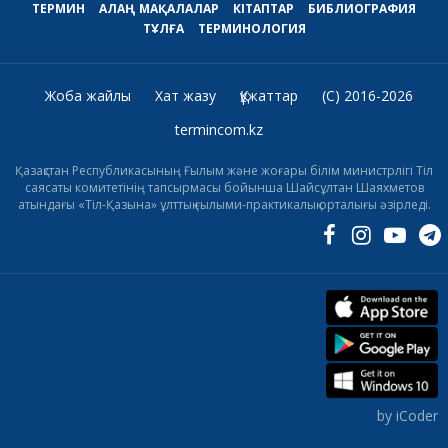
ТЕРМИН
АЛАҢ
МАҚАЛАЛАР
КІТАПТАР
БИБЛИОГРАФИЯ
ТҰЛҒА
ТЕРМИНОЛОГИЯ
Жоба жайлы
Хат жазу
Құжаттар
(C) 2016-2026
termincom.kz
Қазақстан Республикасының Ғылым және жоғары білім министрлігі Тіл
саясаты комитетінің тапсырмасы бойынша Шайсұлтан Шаяхметов
атындағы «Тіл-Қазына» ұлттық ғылыми-практикалық орталығы әзірледі.
by iCoder