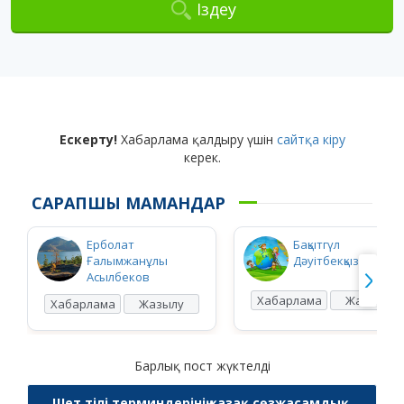
Іздеу
Ескерту!
Хабарлама қалдыру үшін
сайтқа кіру
керек.
САРАПШЫ МАМАНДАР
Ерболат
Бақытгүл
Ғалымжанұлы
Дәуітбекқызы Ысқақ
Асылбеков
Хабарлама
Жазылу
Хабарлама
Жазылу
Барлық пост жүктелді
Шет тілі терминдерінің қазақ сөзжасамдық,