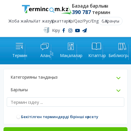
Базада барлығы
390 787
термин
Жоба жайлы
Хат жазу
Құжаттар
Қаз
/
Qaz
/
Рус
/
Eng
Қараңғы
Кіру
Термин
Алаң
Мақалалар
Кітаптар
Библиогра
Категорияны таңдаңыз
Барлығы
Бекітілген терминдерді бірінші көрсету