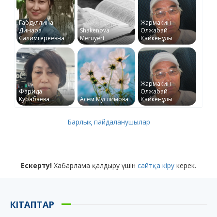
Габдуллина
Жармакин
Динара
Shakenova
Олжабай
Салимгереевна
Meruyert
Қайкенұлы
Жармакин
Фарида
Олжабай
Курабаева
Асем Муслимова
Қайкенұлы
Барлық пайдаланушылар
Ескерту!
Хабарлама қалдыру үшін
сайтқа кіру
керек.
КІТАПТАР