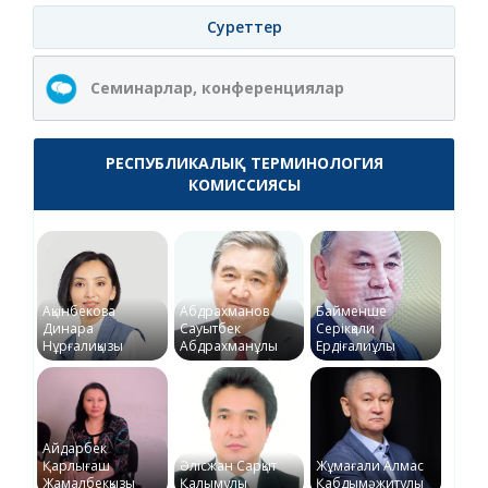
Суреттер
Семинарлар, конференциялар
РЕСПУБЛИКАЛЫҚ ТЕРМИНОЛОГИЯ
КОМИССИЯСЫ
Ақынбекова
Абдрахманов
Байменше
Динара
Сауытбек
Серікқали
Нұрғалиқызы
Абдрахманұлы
Ердіғалиұлы
Айдарбек
Қарлығаш
Әлісжан Сарқыт
Жұмағали Алмас
Жамалбекқызы
Қалымұлы
Қабдымәжитұлы