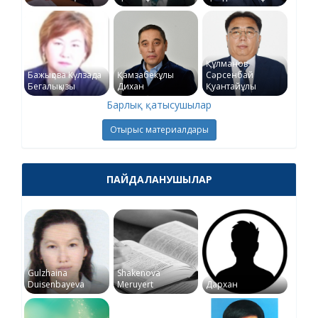
Құлманов
Бажықова Күлзада
Қамзабекұлы
Сәрсенбай
Бегалықызы
Дихан
Қуантайұлы
Барлық қатысушылар
Отырыс материалдары
ПАЙДАЛАНУШЫЛАР
Gulzhaina
Shakenova
Duisenbayeva
Meruyert
Дархан