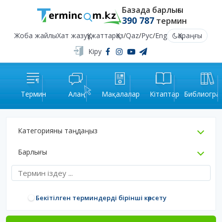
Базада барлығы
390 787
термин
Жоба жайлы
Хат жазу
Құжаттар
Қаз
/
Qaz
/
Рус
/
Eng
Қараңғы
Кіру
Термин
Алаң
Мақалалар
Кітаптар
Библиогра
Категорияны таңдаңыз
Барлығы
Бекітілген терминдерді бірінші көрсету