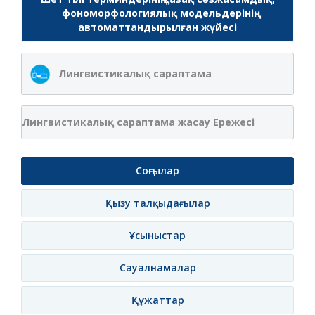
фономорфологиялық модельдерінің
автоматтандырылған жүйесі
Лингвистикалық сараптама
Лингвистикалық сараптама жасау Ережесі
Соңғылар
Қызу талқыдағылар
Ұсыныстар
Сауалнамалар
Құжаттар