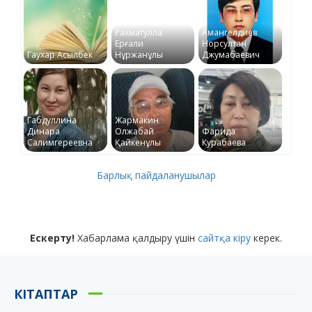
Рахматулла
Амангелдиев
Ерғали
Норсултан
Гаухар Асылбек
Нұржанұлы
Джумабаевич
Габдуллина
Жармакин
Динара
Олжабай
Фарида
Салимгереевна
Қайкенұлы
Курабаева
Барлық пайдаланушылар
Ескерту!
Хабарлама қалдыру үшін
сайтқа кіру
керек.
КІТАПТАР