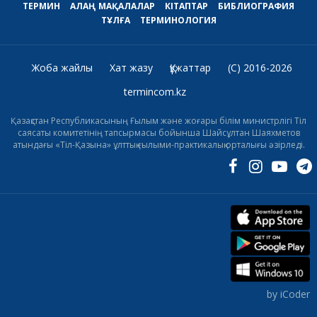
ТЕРМИН
АЛАҢ
МАҚАЛАЛАР
КІТАПТАР
БИБЛИОГРАФИЯ
ТҰЛҒА
ТЕРМИНОЛОГИЯ
Жоба жайлы
Хат жазу
Құжаттар
(C) 2016-2026
termincom.kz
Қазақстан Республикасының Ғылым және жоғары білім министрлігі Тіл
саясаты комитетінің тапсырмасы бойынша Шайсұлтан Шаяхметов
атындағы «Тіл-Қазына» ұлттық ғылыми-практикалық орталығы әзірледі.
by iCoder