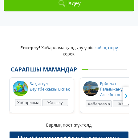
Іздеу
Ескерту!
Хабарлама қалдыру үшін
сайтқа кіру
керек.
САРАПШЫ МАМАНДАР
Бақытгүл
Ерболат
Дәуітбекқызы Ысқақ
Ғалымжанұлы
Асылбеков
Хабарлама
Жазылу
Хабарлама
Жазылу
Барлық пост жүктелді
Шет тілі терминдерінің қазақ сөзжасамдық,