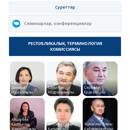
Суреттер
Семинарлар, конференциялар
РЕСПУБЛИКАЛЫҚ ТЕРМИНОЛОГИЯ
КОМИССИЯСЫ
Ақынбекова
Абдрахманов
Байменше
Динара
Сауытбек
Серікқали
Нұрғалиқызы
Абдрахманұлы
Ердіғалиұлы
Айдарбек
Қарлығаш
Әлісжан Сарқыт
Жұмағали Алмас
Жамалбекқызы
Қалымұлы
Қабдымәжитұлы