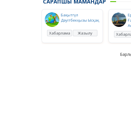
САРАПШЫ МАМАНДАР
Бақытгүл
Е
Дәуітбекқызы Ысқақ
Ғ
А
Хабарлама
Жазылу
Хабарл
Барлы