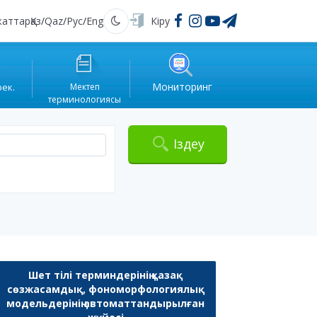
жаттар
Қаз
/
Qaz
/
Рус
/
Eng
Кіру
Қараңғы
Мониторинг
рек.
Мектеп
терминологиясы
Іздеу
Шет тілі терминдерінің қазақ
сөзжасамдық, фономорфологиялық
модельдерінің автоматтандырылған