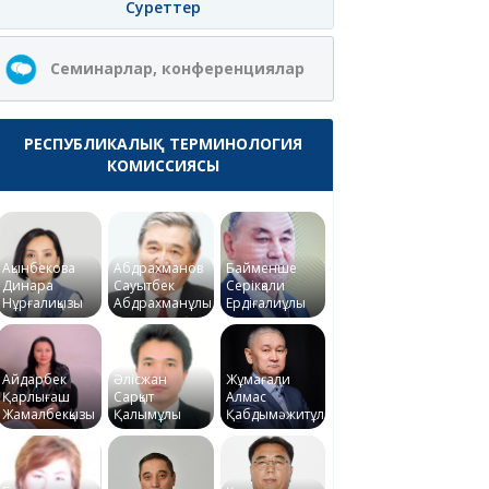
Суреттер
Семинарлар, конференциялар
РЕСПУБЛИКАЛЫҚ ТЕРМИНОЛОГИЯ
КОМИССИЯСЫ
Ақынбекова
Абдрахманов
Байменше
Динара
Сауытбек
Серікқали
Нұрғалиқызы
Абдрахманұлы
Ердіғалиұлы
Айдарбек
Әлісжан
Жұмағали
Қарлығаш
Сарқыт
Алмас
Жамалбекқызы
Қалымұлы
Қабдымәжитұлы