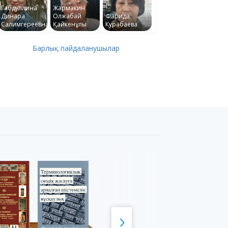
Габдуллина
Жармакин
Динара
Олжабай
Фарида
Салимгереевна
Қайкенұлы
Курабаева
Барлық пайдаланушылар