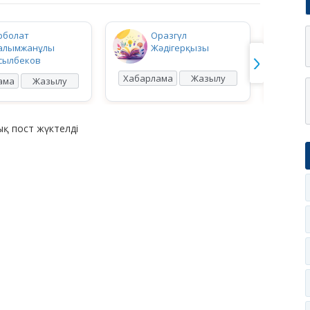
рболат
Оразгүл
алымжанұлы
Жәдігерқызы
сылбеков
Хабарлама
Жазылу
Хабар
ама
Жазылу
қ пост жүктелді