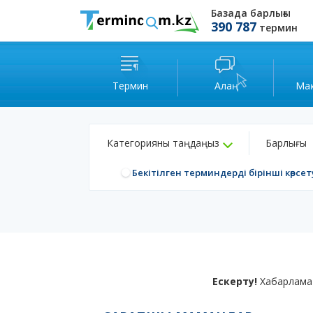
Базада барлығы
390 787
термин
Термин
Алаң
Ма
Категорияны таңдаңыз
Барлығы
Бекітілген терминдерді бірінші көрсет
Ескерту!
Хабарлама