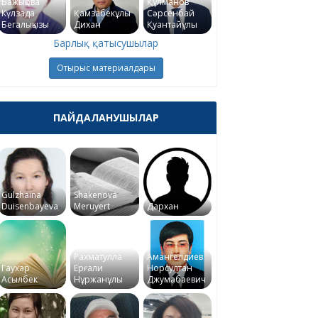
Бажықова
Құлманов
Күлзада
Қамзабекұлы
Сәрсенбай
Бегалықызы
Дихан
Қуантайұлы
Барлық қатысушылар
Отырыс материалдары
ПАЙДАЛАНУШЫЛАР
Gulzhaina
Shakenova
Duisenbayeva
Meruyert
Дархан
Рахматулла
Амангелдиев
Гаухар
Ерғали
Норсултан
Асылбек
Нұржанұлы
Джумабаевич