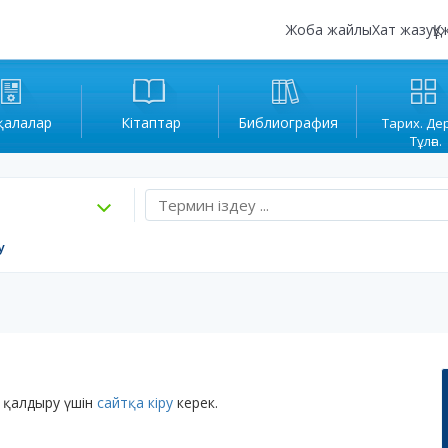
Жоба жайлы
Хат жазу
Құ
қалалар
Кітаптар
Библиография
Тарих. Де
Тұлға.
у
 қалдыру үшін
сайтқа кіру
керек.