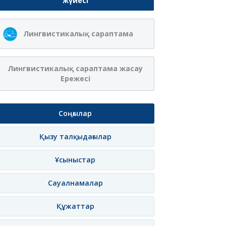
жүйесі
Ақжібек
Сая Ағанасқызы
Лингвистикалық сараптама
Нұрланқызы Ахмет
Итеғұлова
лама
Жазылу
Хабарлама
Жазылу
Хаб
Лингвистикалық сараптама жасау
Ережесі
Соңғылар
Қызу талқыдағылар
Ұсыныстар
Сауалнамалар
Құжаттар