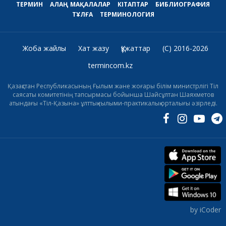
ТЕРМИН
АЛАҢ
МАҚАЛАЛАР
КІТАПТАР
БИБЛИОГРАФИЯ
ТҰЛҒА
ТЕРМИНОЛОГИЯ
Жоба жайлы
Хат жазу
Құжаттар
(C) 2016-2026
termincom.kz
Қазақстан Республикасының Ғылым және жоғары білім министрлігі Тіл
саясаты комитетінің тапсырмасы бойынша Шайсұлтан Шаяхметов
атындағы «Тіл-Қазына» ұлттық ғылыми-практикалық орталығы әзірледі.
by iCoder