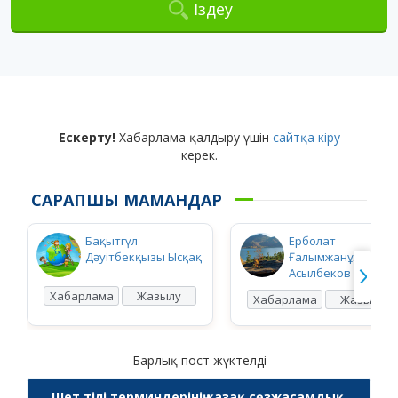
Іздеу
Ескерту!
Хабарлама қалдыру үшін
сайтқа кіру
керек.
САРАПШЫ МАМАНДАР
Бақытгүл
Ерболат
Дәуітбекқызы Ысқақ
Ғалымжанұлы
Асылбеков
Хабарлама
Жазылу
Хабарлама
Жазылу
Барлық пост жүктелді
Шет тілі терминдерінің қазақ сөзжасамдық,