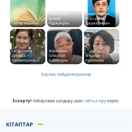
Рахматулла
Амангелдиев
Ерғали
Норсултан
Гаухар Асылбек
Нұржанұлы
Джумабаевич
Габдуллина
Жармакин
Динара
Олжабай
Фарида
Салимгереевна
Қайкенұлы
Курабаева
Барлық пайдаланушылар
Ескерту!
Хабарлама қалдыру үшін
сайтқа кіру
керек.
КІТАПТАР