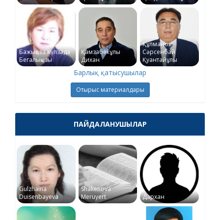
Құлманов
Бажықова Күлзада
Қамзабекұлы
Сәрсенбай
Бегалықызы
Дихан
Қуантайұлы
Барлық қатысушылар
Отырыс материалдары
ПАЙДАЛАНУШЫЛАР
Gulzhaina
Shakenova
Duisenbayeva
Meruyert
Дархан