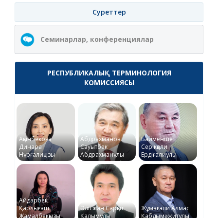
Суреттер
Семинарлар, конференциялар
РЕСПУБЛИКАЛЫҚ ТЕРМИНОЛОГИЯ
КОМИССИЯСЫ
Ақынбекова
Абдрахманов
Байменше
Динара
Сауытбек
Серікқали
Нұрғалиқызы
Абдрахманұлы
Ердіғалиұлы
Айдарбек
Қарлығаш
Әлісжан Сарқыт
Жұмағали Алмас
Жамалбекқызы
Қалымұлы
Қабдымәжитұлы