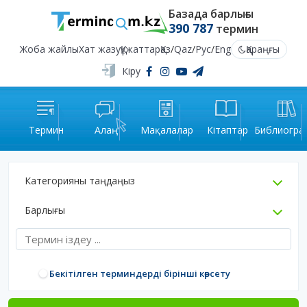
Базада барлығы
390 787
термин
Жоба жайлы
Хат жазу
Құжаттар
Қаз
/
Qaz
/
Рус
/
Eng
Қараңғы
Кіру
Термин
Алаң
Мақалалар
Кітаптар
Библиогра
Категорияны таңдаңыз
Барлығы
Бекітілген терминдерді бірінші көрсету