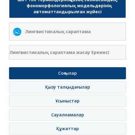
фономорфологиялық модельдерінің
автоматтандырылған жүйесі
Лингвистикалық сараптама
Лингвистикалық сараптама жасау Ережесі
Соңғылар
Қызу талқыдағылар
Ұсыныстар
Сауалнамалар
Құжаттар