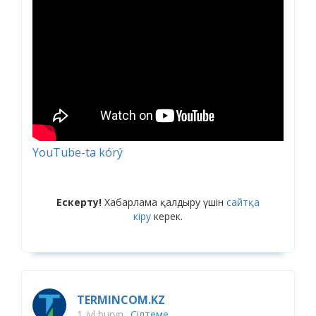
YouTube-ta kórý
Ескерту!
Хабарлама қалдыру үшін
сайтқа
кіру
керек.
TERMINCOM.KZ
1 jyl buryn
Сілтеме