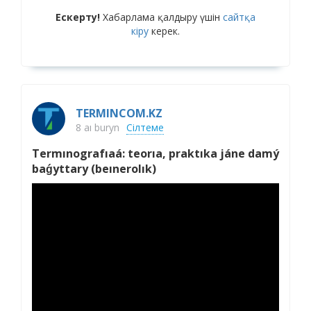
Ескерту!
Хабарлама қалдыру үшін
сайтқа
кіру
керек.
TERMINCOM.KZ
8 aı buryn
Сілтеме
Termınografıaá: teorıa, praktıka jáne damý
baǵyttary (beınerolık)