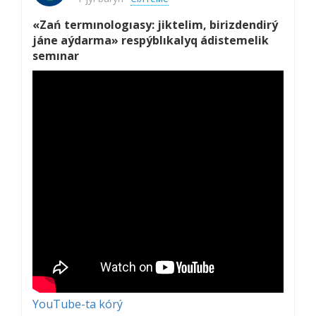
«Zań termınologıasy: jiktelim, birizdendirý
jáne aýdarma» respýblıkalyq ádistemelik
semınar
YouTube-ta kórý