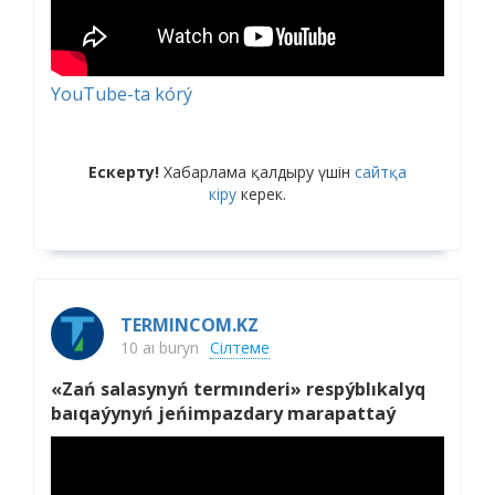
YouTube-ta kórý
Ескерту!
Хабарлама қалдыру үшін
сайтқа
кіру
керек.
TERMINCOM.KZ
10 aı buryn
Сілтеме
«Zań salasynyń termınderi» respýblıkalyq
baıqaýynyń jeńimpazdary marapattaý