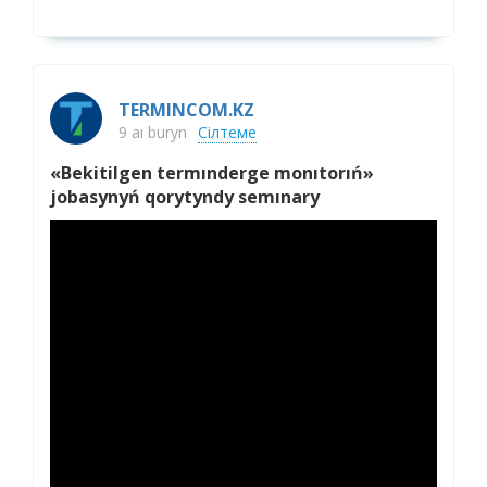
TERMINCOM.KZ
9 aı buryn
Сілтеме
«Bekitilgen termınderge monıtorıń»
jobasynyń qorytyndy semınary