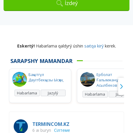
İzdeý
Eskertý!
Habarlama qaldyrý úshin
saıtqa kirý
kerek.
SARAPSHY MAMANDAR
Бақытгүл
Ерболат
Дәуітбекқызы Ысқақ
Ғалымжанұлы
Асылбеков
Habarlama
Jazylý
Habarlama
Jazylý
TERMINCOM.KZ
6 aı buryn
Сілтеме