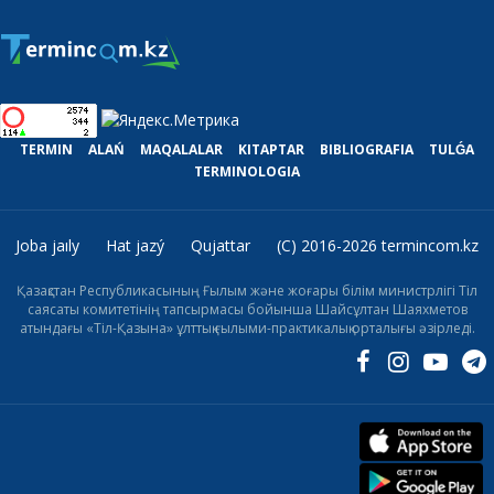
TERMIN
ALAŃ
MAQALALAR
KITAPTAR
BIBLIOGRAFIA
TULǴA
TERMINOLOGIA
Joba jaıly
Hat jazý
Qujattar
(C) 2016-2026 termincom.kz
Қазақстан Республикасының Ғылым және жоғары білім министрлігі Тіл
саясаты комитетінің тапсырмасы бойынша Шайсұлтан Шаяхметов
атындағы «Тіл-Қазына» ұлттық ғылыми-практикалық орталығы әзірледі.