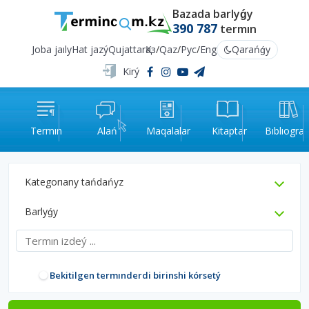
Bazada barlyǵy
390 787
termın
Joba jaıly
Hat jazý
Qujattar
Қаз
/
Qaz
/
Рус
/
Eng
Qarańǵy
Kirý
Termın
Alań
Maqalalar
Kitaptar
Bıblıograf
Kategorıany tańdańyz
Barlyǵy
Bekitilgen termınderdi birinshi kórsetý