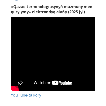
«Qazaq termınologıasynyń mazmuny men
qurylymy» elektrondyq alańy (2025 jyl)
YouTube-ta kórý