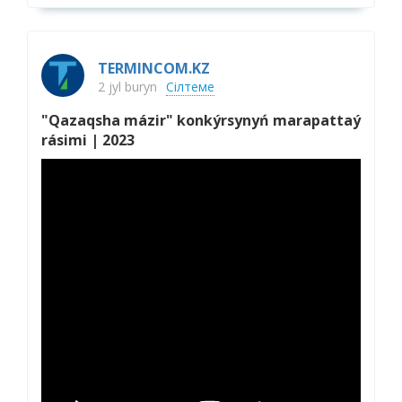
TERMINCOM.KZ
2 jyl buryn
Сілтеме
"Qazaqsha mázir" konkýrsynyń marapattaý
rásimi | 2023