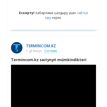
Ескерту!
Хабарлама қалдыру үшін
сайтқа
кіру
керек.
TERMINCOM.KZ
1 jyl buryn
Сілтеме
Termincom.kz saıtynyń múmkindikteri