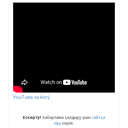
YouTube-ta kórý
Ескерту!
Хабарлама қалдыру үшін
сайтқа
кіру
керек.