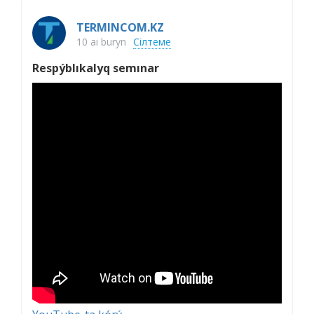
TERMINCOM.KZ
10 aı buryn
Сілтеме
Respýblıkalyq semınar