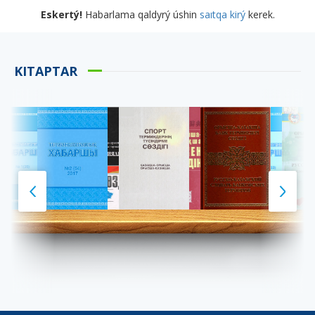
Eskertý!
Habarlama qaldyrý úshin
saıtqa kirý
kerek.
KITAPTAR