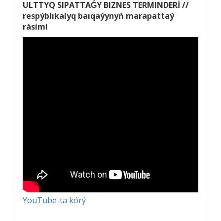
ULTTYQ SIPATTAǴY BIZNES TERMINDERİ //
respýblıkalyq baıqaýynyń marapattaý
rásimi
YouTube-ta kórý