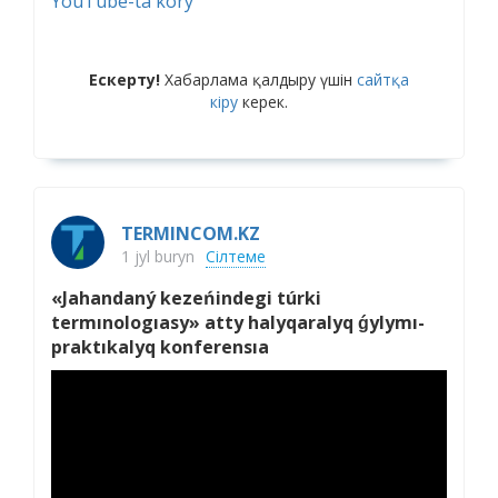
YouTube-ta kórý
Ескерту!
Хабарлама қалдыру үшін
сайтқа
кіру
керек.
TERMINCOM.KZ
1 jyl buryn
Сілтеме
«Jahandaný kezeńindegi túrki
termınologıasy» atty halyqaralyq ǵylymı-
praktıkalyq konferensıa