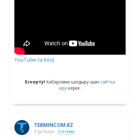
YouTube-ta kórý
Ескерту!
Хабарлама қалдыру үшін
сайтқа
кіру
керек.
TERMINCOM.KZ
3 jyl buryn
Сілтеме