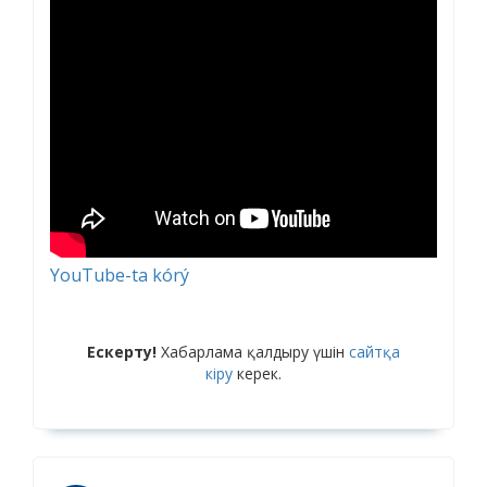
YouTube-ta kórý
Ескерту!
Хабарлама қалдыру үшін
сайтқа
кіру
керек.