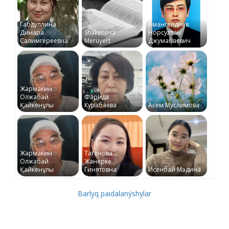
Габдуллина
Амангелдиев
Динара
Shakenova
Норсултан
Салимгереевна
Meruyert
Джумабаевич
Жармакин
Олжабай
Фарида
Қайкенұлы
Курабаева
Асем Муслимова
Жармакин
Татенова
Олжабай
Жанерке
Қайкенұлы
Гинятовна
Исенбай Мәдина
Barlyq paıdalanýshylar