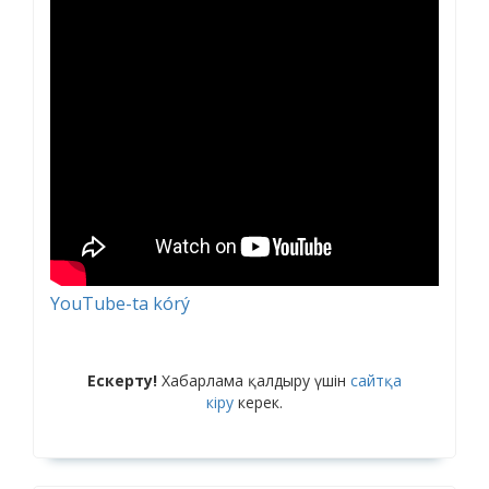
YouTube-ta kórý
Ескерту!
Хабарлама қалдыру үшін
сайтқа
кіру
керек.