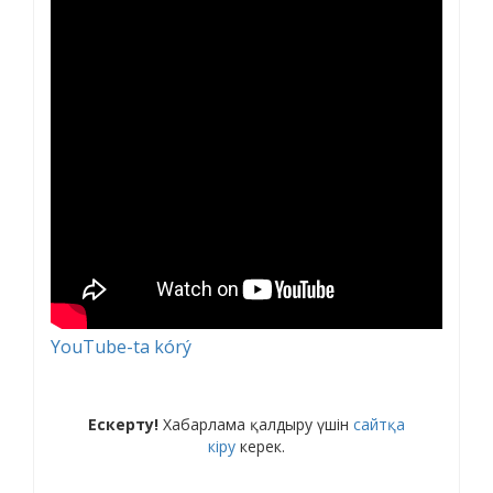
YouTube-ta kórý
Ескерту!
Хабарлама қалдыру үшін
сайтқа
кіру
керек.