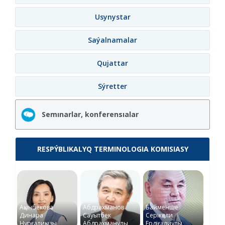
Usynystar
Saýalnamalar
Qujattar
Sýretter
Semınarlar, konferensıalar
RESPÝBLIKALYQ TERMINOLOGIA KOMISIASY
Ақынбекова
Абдрахманов
Байменше
Динара
Сауытбек
Серікқали
Нұрғалиқызы
Абдрахманұлы
Ердіғалиұлы