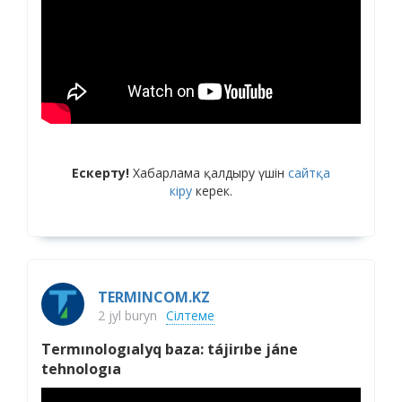
Ескерту!
Хабарлама қалдыру үшін
сайтқа
кіру
керек.
TERMINCOM.KZ
2 jyl buryn
Сілтеме
Termınologıalyq baza: tájirıbe jáne
tehnologıa