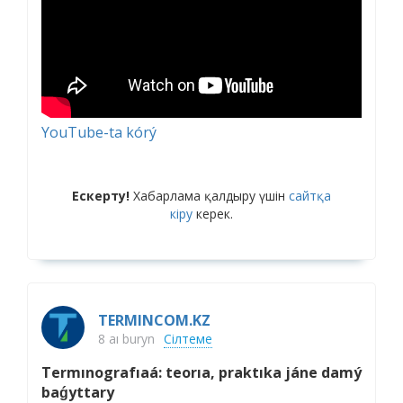
YouTube-ta kórý
Ескерту!
Хабарлама қалдыру үшін
сайтқа
кіру
керек.
TERMINCOM.KZ
8 aı buryn
Сілтеме
Termınografıaá: teorıa, praktıka jáne damý
baǵyttary