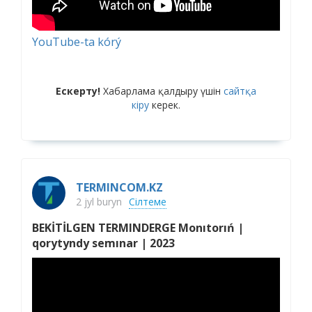
YouTube-ta kórý
Ескерту!
Хабарлама қалдыру үшін
сайтқа
кіру
керек.
TERMINCOM.KZ
2 jyl buryn
Сілтеме
BEKİTİLGEN TERMINDERGE Monıtorıń |
qorytyndy semınar | 2023