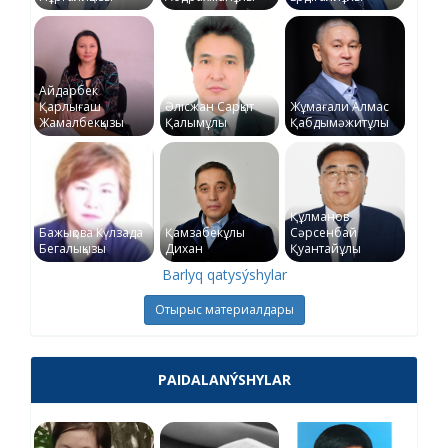
Айдарбек
Қарлығаш
Әлісжан Сарқыт
Жұмағали Алмас
Жамалбекқызы
Қалымұлы
Қабдымәжитұлы
Құлманов
Бажықова Күлзада
Қамзабекұлы
Сәрсенбай
Бегалықызы
Дихан
Қуантайұлы
Barlyq qatysýshylar
Отырыс материалдары
PAIDALANÝSHYLAR