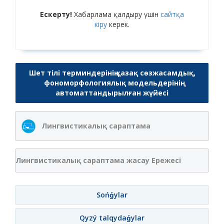
Ескерту!
Хабарлама қалдыру үшін
сайтқа
кіру
керек.
Шет тілі терминдерінің қазақ сөзжасамдық,
фономорфологиялық модельдерінің
автоматтандырылған жүйесі
Лингвистикалық сараптама
Лингвистикалық сараптама жасау Ережесі
Sońǵylar
Qyzý talqydaǵylar