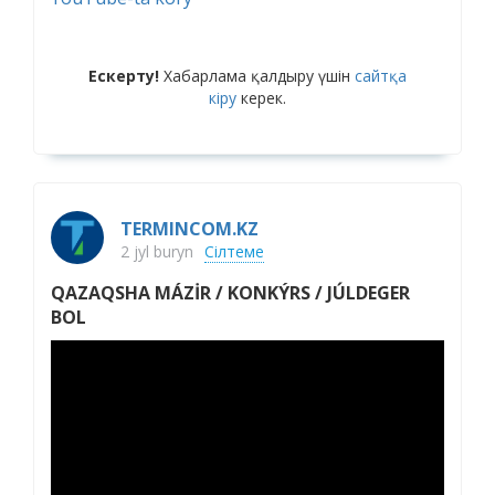
Ескерту!
Хабарлама қалдыру үшін
сайтқа
кіру
керек.
TERMINCOM.KZ
2 jyl buryn
Сілтеме
QAZAQSHA MÁZİR / KONKÝRS / JÚLDEGER
BOL