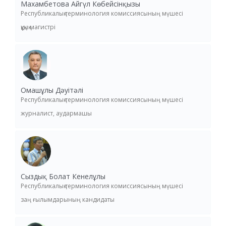
Махамбетова Айгүл Көбейсінқызы
Республикалық терминология комиссиясының мүшесі
құқық магистрі
Омашұлы Дәуітәлі
Республикалық терминология комиссиясының мүшесі
журналист, аудармашы
Сыздық Болат Кенелұлы
Республикалық терминология комиссиясының мүшесі
заң ғылымдарының кандидаты