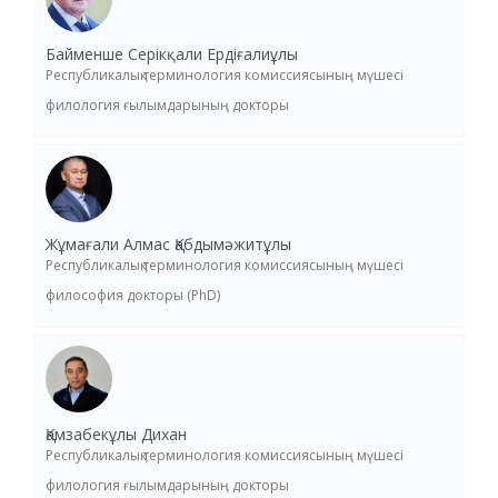
Байменше Серікқали Ердіғалиұлы
Республикалық терминология комиссиясының мүшесі
филология ғылымдарының докторы
Жұмағали Алмас Қабдымәжитұлы
Республикалық терминология комиссиясының мүшесі
философия докторы (PhD)
Қамзабекұлы Дихан
Республикалық терминология комиссиясының мүшесі
филология ғылымдарының докторы