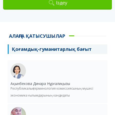
Іздеу
АЛАҢҒА ҚАТЫСУШЫЛАР
Қоғамдық-гуманитарлық бағыт
Ақынбекова Динара Нұрғалиқызы
Республикалық терминология комиссиясының мүшесі
экономика ғылымдарының кандидаты