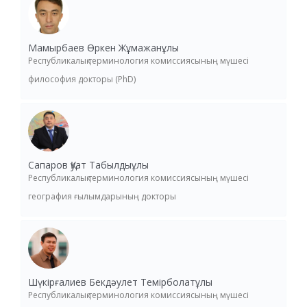
Мамырбаев Өркен Жұмажанұлы
Республикалық терминология комиссиясының мүшесі
философия докторы (PhD)
Сапаров Қуат Табылдыұлы
Республикалық терминология комиссиясының мүшесі
география ғылымдарының докторы
Шүкірғалиев Бекдәулет Темірболатұлы
Республикалық терминология комиссиясының мүшесі