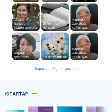
Габдуллина
Жармакин
Динара
Shakenova
Олжабай
Салимгереевна
Meruyert
Қайкенұлы
Жармакин
Фарида
Олжабай
Курабаева
Асем Муслимова
Қайкенұлы
Барлық пайдаланушылар
КІТАПТАР