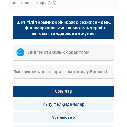
философия докторы (PhD)
Шет тілі терминдерінің қазақ сөзжасамдық,
фономорфологиялық модельдерінің
автоматтандырылған жүйесі
Лингвистикалық сараптама
Лингвистикалық сараптама жасау Ережесі
Соңғылар
Қызу талқыдағылар
Ұсыныстар