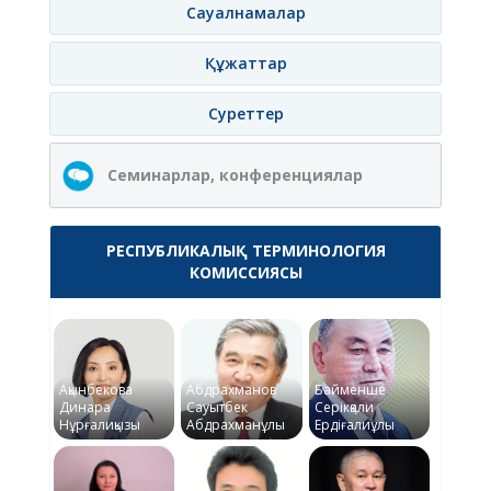
Сауалнамалар
Құжаттар
Суреттер
Семинарлар, конференциялар
РЕСПУБЛИКАЛЫҚ ТЕРМИНОЛОГИЯ
КОМИССИЯСЫ
Ақынбекова
Абдрахманов
Байменше
Динара
Сауытбек
Серікқали
Нұрғалиқызы
Абдрахманұлы
Ердіғалиұлы