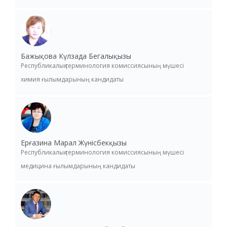
Бажықова Күлзада Бегалықызы
Республикалық терминология комиссиясының мүшесі
химия ғылымдарының кандидаты
Ерғазина Марал Жүнісбекқызы
Республикалық терминология комиссиясының мүшесі
медицина ғылымдарының кандидаты