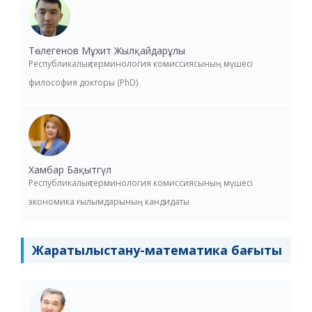
Төлегенов Мұхит Жылқайдарұлы
Республикалық терминология комиссиясының мүшесі
философия докторы (PhD)
Хамбар Бақытгүл
Республикалық терминология комиссиясының мүшесі
экономика ғылымдарының кандидаты
Жаратылыстану-математика бағыты