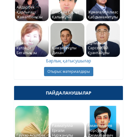
Айдарбек
Қарлығаш
Әлісжан Сарқыт
Жұмағали Алмас
Жамалбекқызы
Қалымұлы
Қабдымәжитұлы
Бажықова
Құлманов
Күлзада
Қамзабекұлы
Сәрсенбай
Бегалықызы
Дихан
Қуантайұлы
Барлық қатысушылар
Отырыс материалдары
ПАЙДАЛАНУШЫЛАР
Рахматулла
Амангелдиев
Ерғали
Норсултан
Гаухар Асылбек
Нұржанұлы
Джумабаевич