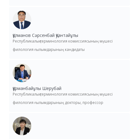
Құлманов Сәрсенбай Қуантайұлы
Республикалық терминология комиссиясының мүшесі
филология ғылымдарының кандидаты
Құрманбайұлы Шерубай
Республикалық терминология комиссиясының мүшесі
филология ғылымдарының докторы, профессор