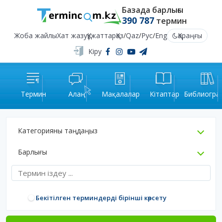
Базада барлығы
390 787
термин
Жоба жайлы
Хат жазу
Құжаттар
Қаз
/
Qaz
/
Рус
/
Eng
Қараңғы
Кіру
Термин
Алаң
Мақалалар
Кітаптар
Библиогра
Категорияны таңдаңыз
Барлығы
Бекітілген терминдерді бірінші көрсету