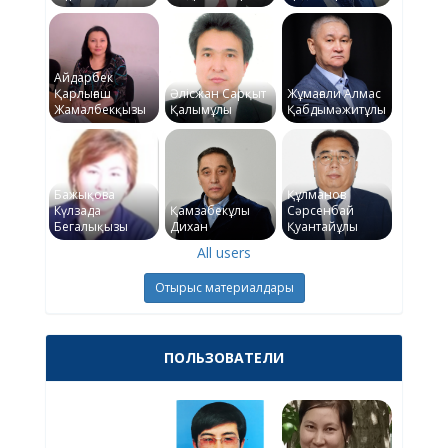
Айдарбек
Қарлығаш
Әлісжан Сарқыт
Жұмағали Алмас
Жамалбекқызы
Қалымұлы
Қабдымәжитұлы
Бажықова
Құлманов
Күлзада
Қамзабекұлы
Сәрсенбай
Бегалықызы
Дихан
Қуантайұлы
All users
Отырыс материалдары
ПОЛЬЗОВАТЕЛИ