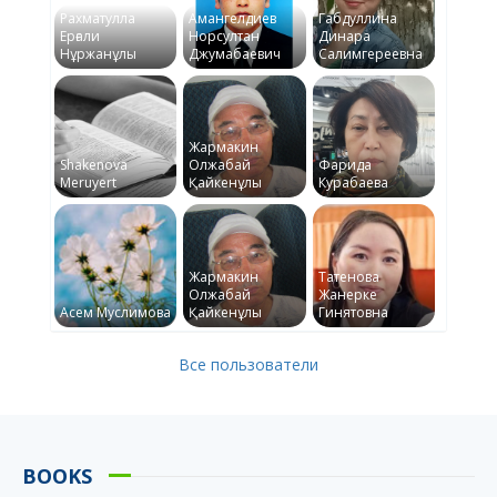
Рахматулла
Амангелдиев
Габдуллина
Ерғали
Норсултан
Динара
Нұржанұлы
Джумабаевич
Салимгереевна
Жармакин
Shakenova
Олжабай
Фарида
Meruyert
Қайкенұлы
Курабаева
Жармакин
Татенова
Олжабай
Жанерке
Асем Муслимова
Қайкенұлы
Гинятовна
Все пользователи
BOOKS