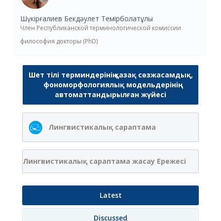
Шүкірғалиев Бекдәулет Темірболатұлы
Член Республиканской терминологической комиссии
философия докторы (PhD)
Шет тілі терминдерінің қазақ сөзжасамдық,
фономорфологиялық модельдерінің
автоматтандырылған жүйесі
Лингвистикалық сараптама
Лингвистикалық сараптама жасау Ережесі
Latest
Discussed