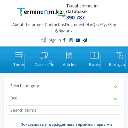
Total terms in
database
390 787
About the project
Contact us
Documents
Қаз
/
Qaz
/
Рус
/
Eng
Қараңғы
Sign in
Terms
Discussion
Articles
Books
Bibliograp
Select category
Все
Показывать утвержденные термины первыми