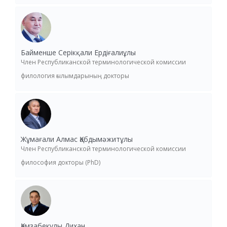
Байменше Серікқали Ердіғалиұлы
Член Республиканской терминологической комиссии
филология ғылымдарының докторы
Жұмағали Алмас Қабдымәжитұлы
Член Республиканской терминологической комиссии
философия докторы (PhD)
Қамзабекұлы Дихан