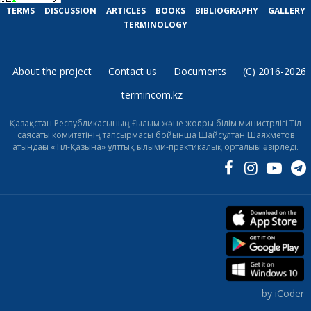
TERMS
DISCUSSION
ARTICLES
BOOKS
BIBLIOGRAPHY
GALLERY
TERMINOLOGY
About the project
Contact us
Documents
(C) 2016-2026
termincom.kz
Қазақстан Республикасының Ғылым және жоғары білім министрлігі Тіл
саясаты комитетінің тапсырмасы бойынша Шайсұлтан Шаяхметов
атындағы «Тіл-Қазына» ұлттық ғылыми-практикалық орталығы әзірледі.
by iCoder