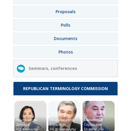
Proposals
Polls
Documents
Photos
Seminars, conferences
REPUBLICAN TERMINOLOGY COMMISSION
Ақынбекова
Абдрахманов
Байменше
Динара
Сауытбек
Серікқали
Нұрғалиқызы
Абдрахманұлы
Ердіғалиұлы